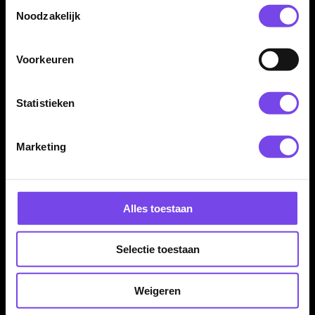
Toestemmingsselectie
Noodzakelijk
Voor veel darters is 85% tungsten daarom een slimme keuze
wanneer ze hun setup willen verbeteren met meer controle en
een professioneler gevoel.
Voorkeuren
Statistieken
85% tungsten dartpijlen combineren
met flights en shafts
Marketing
Ook bij
85% tungsten dartpijlen
werken flights en shafts
samen met de rest van je setup. Met andere
flights
of
shafts
kun je de vlucht en het gevoel van je darts verder afstemmen.
Zo ontdek je stap voor stap welke combinatie het beste past bij
Alles toestaan
jouw worp.
Dat maakt deze dartpijlen niet alleen interessant vanwege het
Selectie toestaan
materiaal, maar ook als sterke basis om jouw complete setup
verder te verfijnen.
Weigeren