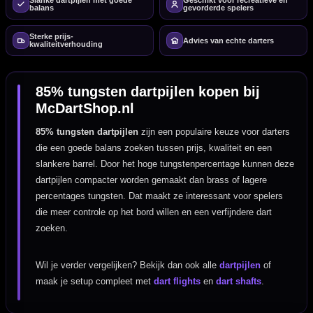
Slanke dartpijlen met goede
Geschikt voor recreatieve en
balans
gevorderde spelers
Sterke prijs-
Advies van echte darters
kwaliteitverhouding
85% tungsten dartpijlen kopen bij
McDartShop.nl
85% tungsten dartpijlen
zijn een populaire keuze voor darters
die een goede balans zoeken tussen prijs, kwaliteit en een
slankere barrel. Door het hoge tungstenpercentage kunnen deze
dartpijlen compacter worden gemaakt dan brass of lagere
percentages tungsten. Dat maakt ze interessant voor spelers
die meer controle op het bord willen en een verfijndere dart
zoeken.
Wil je verder vergelijken? Bekijk dan ook alle
dartpijlen
of
maak je setup compleet met
dart flights
en
dart shafts
.