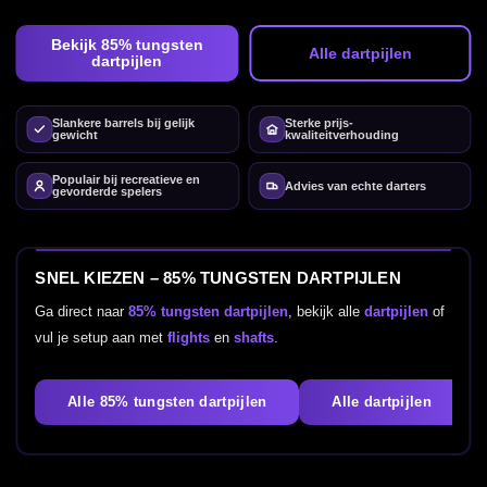
Bekijk 85% tungsten
Alle dartpijlen
dartpijlen
Slankere barrels bij gelijk
Sterke prijs-
gewicht
kwaliteitverhouding
Populair bij recreatieve en
Advies van echte darters
gevorderde spelers
SNEL KIEZEN – 85% TUNGSTEN DARTPIJLEN
Ga direct naar
85% tungsten dartpijlen
, bekijk alle
dartpijlen
of
vul je setup aan met
flights
en
shafts
.
Alle 85% tungsten dartpijlen
Alle dartpijlen