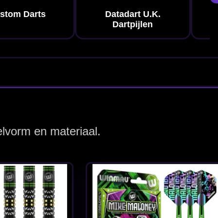
e
 -
on