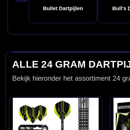
Winmau Michael van
Winmau Michael 
Gerwen Authentic
Gerwen Exact 90%
85% - Dartpijlen
Dartpijlen
€ 72.00
€ 84.00
Winmau MVG
Winmau MvG Tril