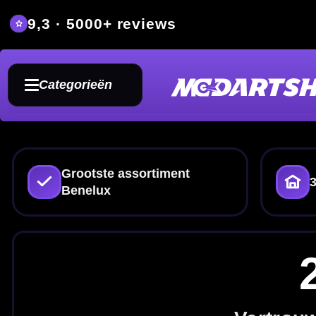
9,3 · 5000+ reviews
Grat
Categorieën
Grootste assortiment
350m² fysieke dartwin
Benelux
24 Gra
Vertrouwd gewicht met 
24 gram dartpijlen zijn populair bi
zoeken in de worp. Combinee