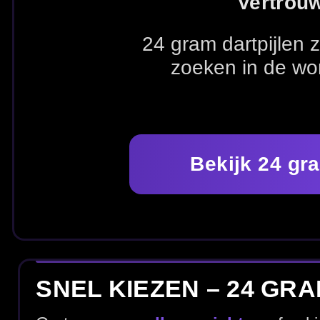
Bekijk 24 gram dartpijlen
SNEL KIEZEN – 24 GRAM & SET-U
Ga terug naar
alle gewichten
of vul je set-up aan me
Alle gewichten
Alle dartpijlen
Dart flights
KIES MERK
Zoek direct tussen populaire merken dartpijlen en ga s