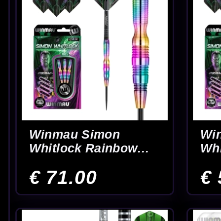
Winmau Team 360
Winmau Team 36
Jack Nankervis 90% -
Rebecca Allen 90
Dartpijlen
Dartpijlen
€ 36.00
€ 48.00