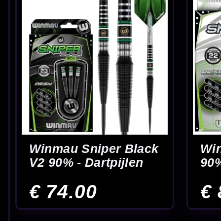
Winmau Xenon 90% -
World Champion 
Dartpijlen
Anderson 90% 20-
24 Gram - Dartpijl
€ 68.00
€ 99.95
Begin
14
15
16
17
Vertrouwd gewicht met veel
Vergelijk op grip &
rust in de worp
barrelvorm
24 gram dartpijlen in één overzicht
Op deze pagina vind je alle
24 gram dartpijlen
overzichtelijk bij elka
zoeken, zonder meteen naar de echt zware darts te gaan. Wil je meer