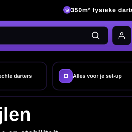
eke dartwinkel
 set-up