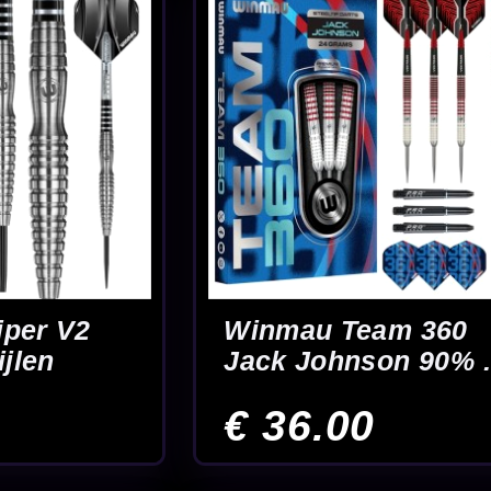
es Wade
tpijlen
5
-up compleet
der gevoel
t
.