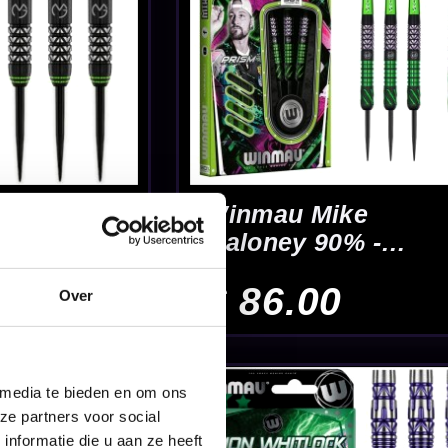
% Special
4 Gram -
Over
er Black
ram -
 media te bieden en om ons
ze partners voor social
nformatie die u aan ze heeft