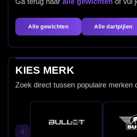
Bullet Dartpijlen
Bull's Dartpijlen
ALLE 24 GRAM DARTPIJLEN
Bekijk hieronder het assortiment 24 gram dartpijlen en v