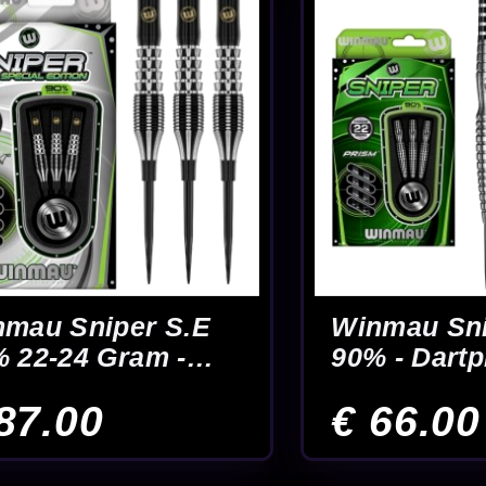
Bob
Wraith Gary
Wraith Jam
22-
Anderson 90% P6 -
90% P2 - Dar
en
Dartpijlen
€ 105.95
€ 105.9
18
19
20
21
22
Pagina 23 van 23
Advies van echte darters
Maak je set
ar. 24 gram is een populair gewicht voor spelers die een stabieler en iets zwaar
dere gewichten naast elkaar vergelijken? Bekijk dan
alle dartpijlen op gewich