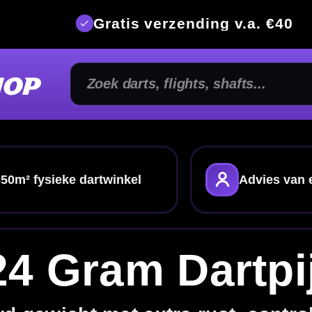
is verzending v.a. €40
350m² fysi
kel
Advies van echte darters
Alles voor je
m Dartpijlen
extra rust, controle en stabiliteit
j spelers die een stabiel en gecontroleerd gevoel
r met
dart shafts
,
dart flights
of vergelijk alle
dartpijlen
.