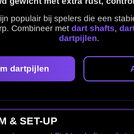
Alle gewichten
P
t
flights
,
shafts
en
dart accessoires
.
Dart shafts
Dart accessoires
Dartborden
nel naar jouw favoriete merk.