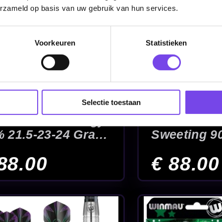
erzameld op basis van uw gebruik van hun services.
Voorkeuren
Statistieken
Selectie toestaan
.E
Winmau Sniper V2
Winmau Tea
90% - Dartpijlen
Jack Johnso
Dartpijlen
€ 66.00
€ 36.00