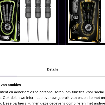
ram
Sweeting 90% -
Whitlock 90
Dartpijlen
Edition 22-2
€ 88.00
€ 78.00
Dartpijlen
Details
Winmau Simon
Winmau Snip
0% -
Whitlock World Cup
90% 22-24 G
 van cookies
SE 90% 22-23-24
Dartpijlen
€ 72.00
€ 74.00
Gram - Dartpijlen
ent en advertenties te personaliseren, om functies voor social
. Ook delen we informatie over uw gebruik van onze site met on
e. Deze partners kunnen deze gegevens combineren met andere i