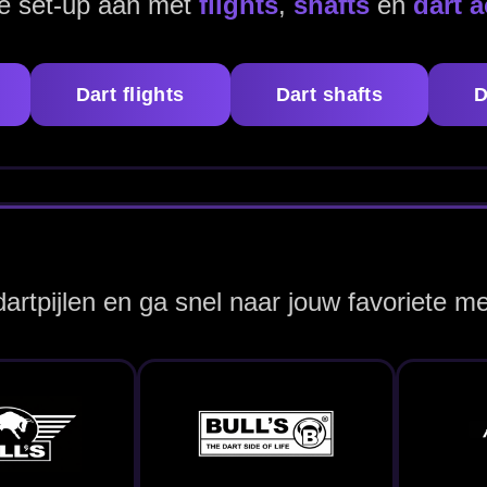
Bulls Germany
Custom Darts
Datadart U.K.
Dartpijlen
Dartpijlen
ergelijk snel op grip, barrelvorm en materiaal.