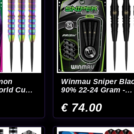
dcats
jlen