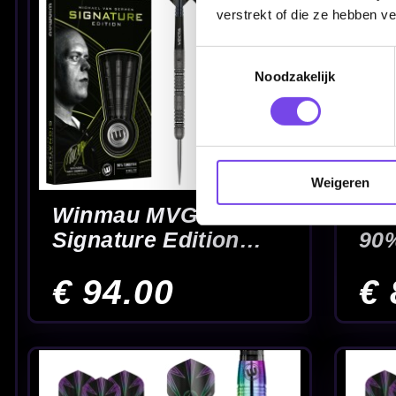
verstrekt of die ze hebben v
Toestemmingsselectie
Noodzakelijk
Weigeren
Winmau Sniper Black
Winmau Sniper S
V2 90% - Dartpijlen
90% 22-24 Gram -
Dartpijlen
€ 74.00
€ 87.00