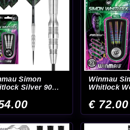
0
Winmau Valhalla Dual
Winmau Wil
% -
Core 95% / 85% -
90% - Dartpi
Dartpijlen
€ 108.00
€ 56.00