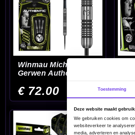
Signature Edition
90% 21.5-23-24 G
90% - Dartpijlen
- Dartpijlen
€ 94.00
€ 88.00
Toestemming
Winmau Simon
Winmau Simon
Whitlock Rainbow
Whitlock Silver 9
Deze website maakt gebruik
90% - Dartpijlen
Dartpijlen
€ 71.00
€ 54.00
We gebruiken cookies om cont
websiteverkeer te analyseren
media, adverteren en analys