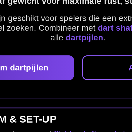
Alle gewichten
P
t
flights
,
shafts
en
dart accessoires
.
Dart shafts
Dart accessoires
Dartborden
nel naar jouw favoriete merk.