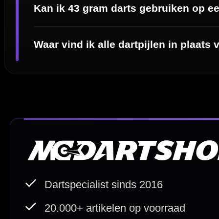
Direct verzonden
Veilig 
20.000+ op voorraad
Betrouw
Deskundig advies
Fysiek
Van echte darters
350m² i
Betaal veilig met
iDEAL / Wero
Sofort
Webwink
is
9.3/10
Copyright © 2016-2026 Mcdartshop.n