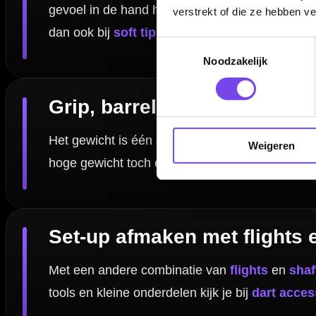
Kan ik 43 gram darts gebruiken op een elektronisch da
verstrekt of die ze hebben v
Toestemmingsselectie
Waar vind ik alle dartpijlen in plaats van alleen op gew
Noodzakelijk
Weigeren
Dartspecialist sinds 2016
20.000+ artikelen op voorraad
350m² fysieke dartwinkel
Deskundig advies van echte darters
Gratis verzending vanaf €40