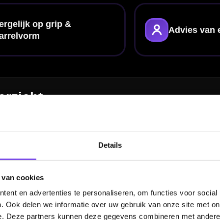
t, timing en invalshoek van je dart aanpassen zonder direct een nieuw gewicht te
en nog zwaardere dart geeft? In de
dartwinkel
in Steenbergen kun je verschille
set-up.
Details
len
 van cookies
ent en advertenties te personaliseren, om functies voor social
. Ook delen we informatie over uw gebruik van onze site met on
e. Deze partners kunnen deze gegevens combineren met andere i