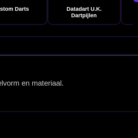
e rust, veel
op gewicht
.
vig, voorspelbaar
nisch bord? Kijk
 je ondanks het