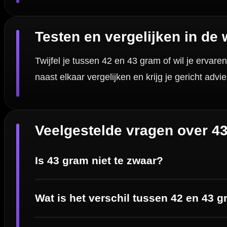
Handige links
Contact
Verzendingen
Retouren en Ruilen
Garantie en Klachten
Betaalmogelijkheden
Order Verwerking
Bedrijfsgegevens
Afstand & Hoogte
Spelregels Darten
Cadeaubonnen