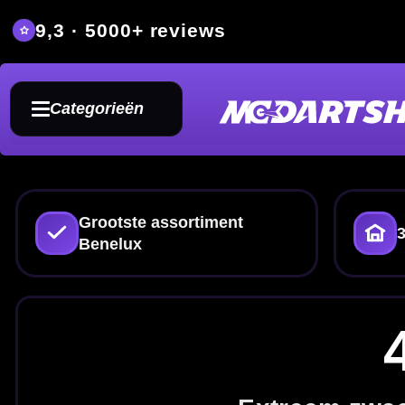
9,3 · 5000+ reviews
Grat
Categorieën
Grootste assortiment
350m² fysieke dartwin
Benelux
43 Gra
Extreem zwaar gewicht voor
43 gram dartpijlen zijn geschikt vo
gecontroleerd gevoel zoeken. C