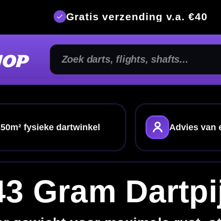
is verzending v.a. €40
350m² fysi
kel
Advies van echte darters
Alles voor je
m Dartpijlen
 maximale rust, stabiliteit en controle
or spelers die een extreem zwaar, zeer stabiel en
ombineer met
dart shafts
,
dart flights
of vergelijk
alle
dartpijlen
.