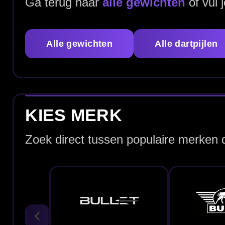
Bullet Dartpijlen
Bull's Dartpijlen
ALLE 43 GRAM DARTPIJLEN
Bekijk hieronder het assortiment 43 gram dartpijlen en v
Extreem zwaar gewicht voor
Vergelijk op grip &
maximale rust
barrelvorm