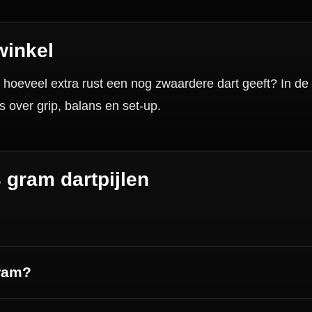
Categorieën
Dartpijlen
Dartborden
Soft Tip Darts
Dart Shirts & Kleding
Mobiele Dartbaan
Complete Sets
Scoreborden
Personaliseren
Dart Accessoires
Surrounds