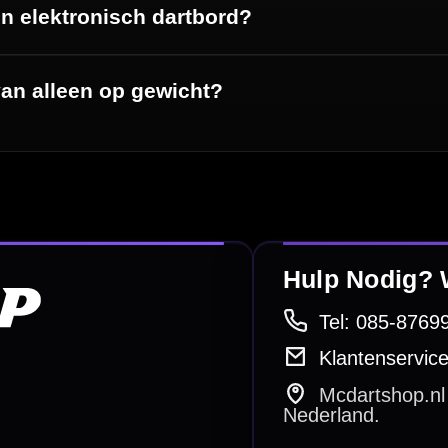
betalen
Retour & ruilen
bare betaalmethodes
Snel en duidelijk geregeld
e dartwinkel
Gratis verzending
n Steenbergen
Vanaf €40
PayPal
Creditcard
Overboeking
Bancontact (BE)
De waardering bij
el Keurmerk Klantbeoordelingen
⭐⭐⭐⭐⭐
gebaseerd op
5641 reviews
.
l | KvK 66339332 |
Algemene voorwaarden
|
Privacy
|
Cookies