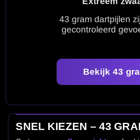
Bekijk 43 gram dartpijlen
SNEL KIEZEN – 43 GRAM & SET-U
Ga terug naar
alle gewichten
of vul je set-up aan me
Alle gewichten
Alle dartpijlen
Dart flights
KIES MERK
Zoek direct tussen populaire merken dartpijlen en ga s