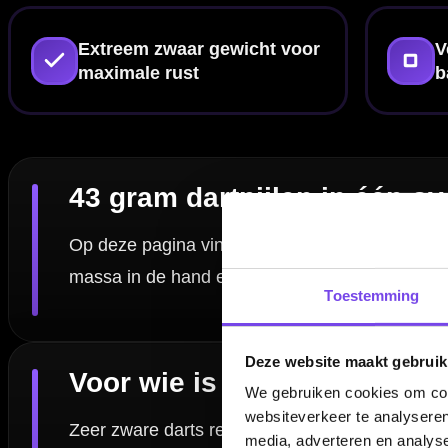
Set-up afmaken met flights en shafts
Met een andere combinatie van
flights
en
shafts
kun je de stabilitei
tools en kleine onderdelen kijk je bij
dart accessoires
.
Testen en vergelijken in de winkel
Twijfel je tussen 42 en 43 gram of wil je ervaren hoeveel extra rust e
naast elkaar vergelijken en krijg je gericht advies over grip, balans en 
Toestemming
Veelgestelde vragen over 43 gram dartpij
Is 43 gram niet te zwaar?
Deze website maakt gebruik
We gebruiken cookies om cont
Wat is het verschil tussen 42 en 43 gram?
websiteverkeer te analyseren
media, adverteren en analys