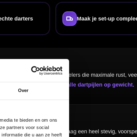
 kiezen. Voor
nde modellen
Over
 media te bieden en om ons
ze partners voor social
nformatie die u aan ze heeft