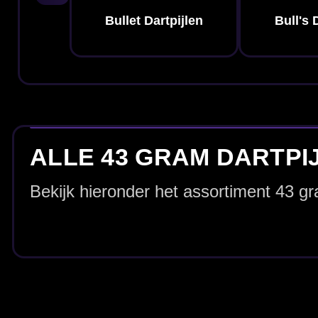
43 gram dartpijlen in één overzicht
Op deze pagina vind je alle
43 gram dartpijlen
bij elkaar. Dit gewich
massa in de hand en een zeer gecontroleerde worp willen ervaren. Wi
Voor wie is 43 gram een slim gewicht?
Zeer zware darts reageren anders dan lichtere modellen. 43 gram kan p
gevoel in de hand hebben. Vind je lichtere darts te snel of te onrusti
dan ook bij
soft tip darts
.
Grip, barrelvorm en materiaal: zo kies je 
Het gewicht is één deel van de keuze. Let daarnaast op
grip
,
barrelv
hoge gewicht toch een relatief compact profiel wilt. Breder vergelijken 