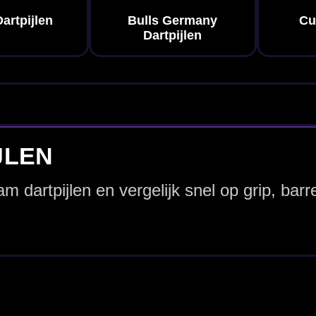
t zit aan de extreem zware kant en wordt vaak gekozen door spelers die maximal
l je meerdere gewichten naast elkaar vergelijken? Bekijk dan
alle dartpijlen 
rettig zijn voor spelers die veel rust in de worp zoeken en graag een heel ste
g aanvoelen, dan kan 43 gram juist meer controle geven. Speel je op een elektro
gericht
orm
en materiaal. Bij 43 gram kunnen
tungsten dartpijlen
interessant zijn als
kan altijd via
alle dartpijlen
.