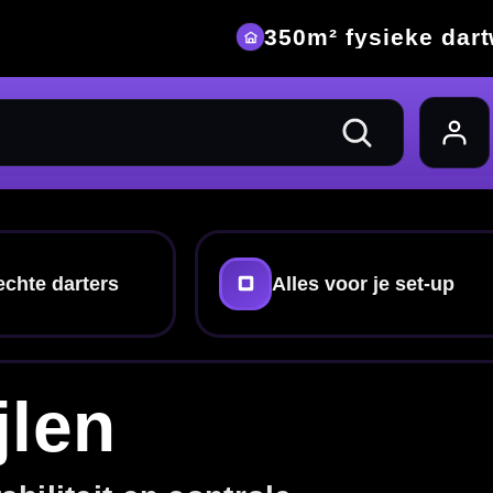
eke dartwinkel
 set-up