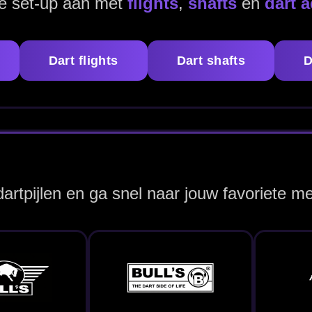
Bulls Germany
Custom Darts
Datadart U.K.
Dartpijlen
Dartpijlen
ergelijk snel op grip, barrelvorm en materiaal.
Advies van echte darters
Maak je set