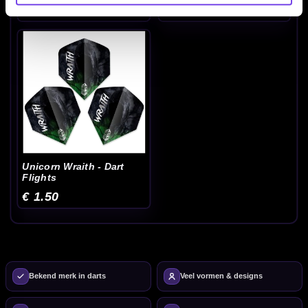
Anderson P6 - Dart
€ 1.50
€ 1.50
Flights
Unicorn Wraith - Dart
Flights
€ 1.50
Bekend merk in darts
Veel vormen & designs