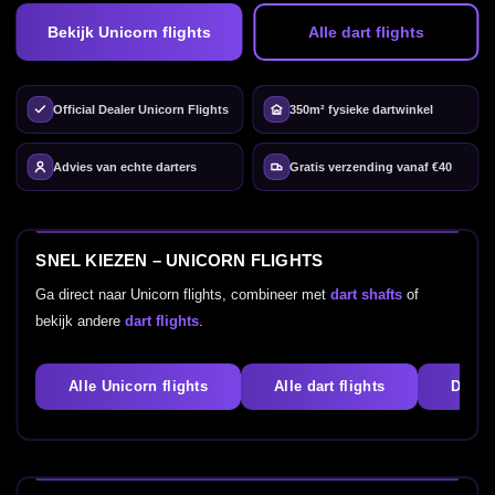
Bekijk Unicorn flights
Alle dart flights
Official Dealer Unicorn Flights
350m² fysieke dartwinkel
Advies van echte darters
Gratis verzending vanaf €40
SNEL KIEZEN – UNICORN FLIGHTS
Ga direct naar Unicorn flights, combineer met
dart shafts
of
bekijk andere
dart flights
.
Alle Unicorn flights
Alle dart flights
Dart s