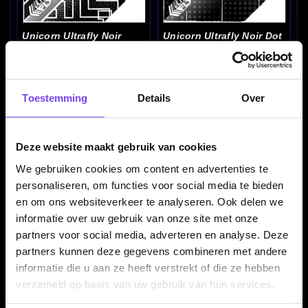
Unicorn Ultrafly Noir
Unicorn Ultrafly Noir Dot
Abstract Zwart - Dart
Zwart - Dart Flights
Flights
€ 1.50
€ 1.50
Toestemming
Details
Over
Deze website maakt gebruik van cookies
We gebruiken cookies om content en advertenties te
personaliseren, om functies voor social media te bieden
en om ons websiteverkeer te analyseren. Ook delen we
informatie over uw gebruik van onze site met onze
Unicorn Ultrafly Noir Star
Unicorn Ultrafly Owen
Zwart - Dart Flights
Roelofs NO2 - Dart
partners voor social media, adverteren en analyse. Deze
Flights
partners kunnen deze gegevens combineren met andere
€ 1.50
€ 1.50
informatie die u aan ze heeft verstrekt of die ze hebben
verzameld op basis van uw gebruik van hun services.