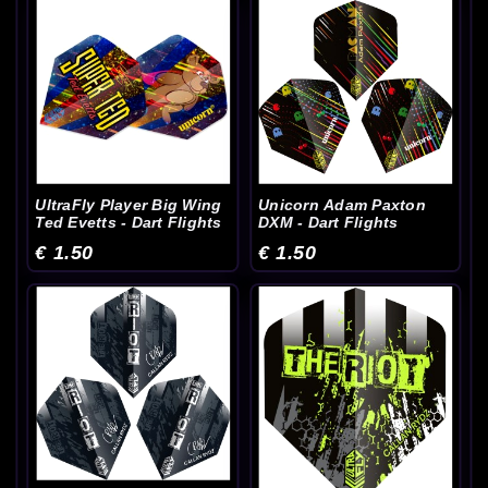
UltraFly Player Big Wing
Unicorn Adam Paxton
Ted Evetts - Dart Flights
DXM - Dart Flights
€ 1.50
€ 1.50