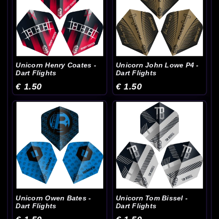
Unicorn Henry Coates -
Unicorn John Lowe P4 -
Dart Flights
Dart Flights
€ 1.50
€ 1.50
Unicorn Owen Bates -
Unicorn Tom Bissel -
Dart Flights
Dart Flights