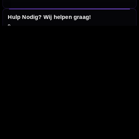
Hulp Nodig? Wij helpen graag!
Tel: 085-8769938
Klantenservice@mcdartshop.nl
Mcdartshop.nl Graaf Hendrikstraat 5A1, 4651TB Steenbergen,
Nederland.
Verwerking & verzending
Op voorraad: direct verwerkt en verzonden. Nabestelling:
afhankelijk van leverancier.
Wil je Mcdartshop.nl volgen?
Handige links