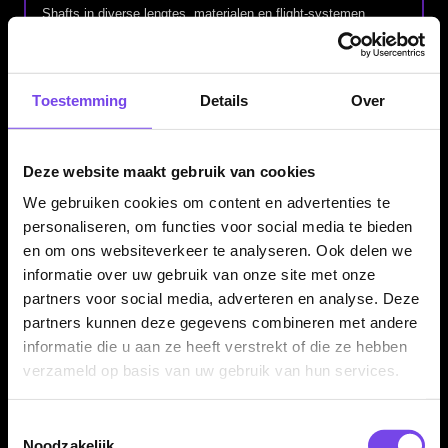
Shafts in diverse lengtes, materialen en flight-systemen.
Dart accessoires
Toestemming
Details
Over
Accessoires voor je dartpijlen, dartbord, scorebord en
speelruimte.
Deze website maakt gebruik van cookies
Softtip darts
We gebruiken cookies om content en advertenties te
Softtip dartpijlen en onderdelen voor elektronische dartborden.
personaliseren, om functies voor social media te bieden
en om ons websiteverkeer te analyseren. Ook delen we
Complete dartsets
informatie over uw gebruik van onze site met onze
Complete sets en combinaties om direct te starten met darten.
partners voor social media, adverteren en analyse. Deze
partners kunnen deze gegevens combineren met andere
informatie die u aan ze heeft verstrekt of die ze hebben
Darts aanbiedingen
verzameld op basis van uw gebruik van hun services.
Bekijk actuele deals, acties en voordeelproducten.
Toestemmingsselectie
Waarom McDartShop voor Breda?
Noodzakelijk