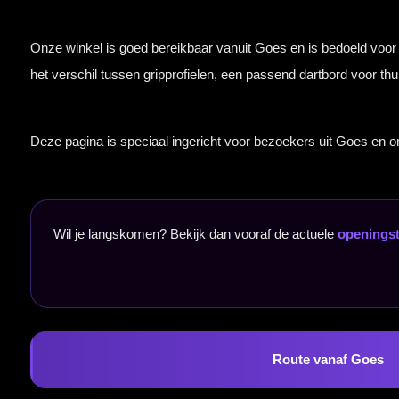
Wil je langskomen? Bekijk dan vooraf de actuele
openingstijden van onze dartwinkel
Route vanaf Goes
Naar McDartShop.nl
Ga naar de homepage van onze online dartshop en fysieke dartspecialist.