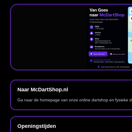
Openingstijden
Controleer de actuele openingstijden voordat je onze winkel bezoekt.
Populaire categorieën voor darters uit Goes
Wil je direct online bestellen? Via onderstaande categorieën vind je snel de belangrijkste on
Dartpijlen
Bekijk steeltip en softtip darts in verschillende gewichten, materialen en gripprofielen.
Dart flights
Flights in verschillende vormen, diktes, kleuren en designs.
Dart accessoires