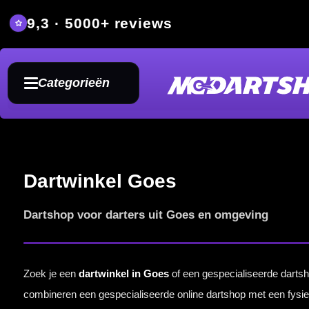
9,3 · 5000+ reviews
Grat
Categorieën
Dartwinkel Goes
Dartshop voor darters uit Goes en omgeving
Zoek je een
dartwinkel in Goes
of een gespecialiseerde dartshop waar je terecht kunt voor
combineren een gespecialiseerde online dartshop met een fysieke winkel in Steenbergen.
Onze winkel is goed bereikbaar vanuit Goes en is bedoeld voor darters die producten niet alle
het verschil tussen gripprofielen, een passend dartbord voor thuis of accessoires om je se
Deze pagina is speciaal ingericht voor bezoekers uit Goes en omgeving. Je kunt direct onlin