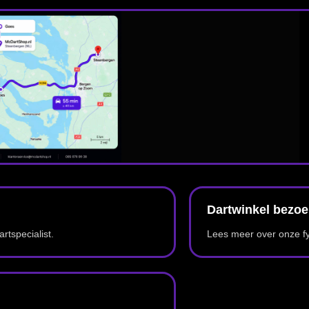
derdelen voor je dartsetup.
Dartborden
Sisal dartborden, trainingsborden en professionele dartborden voor thuis of comp
Dart shafts
Shafts in diverse lengtes, materialen en flight-systemen.
Softtip darts