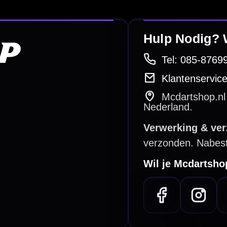
betalen
Retour & ruilen
bare betaalmethodes
Snel en duidelijk geregeld
e dartwinkel
Gratis verzending
n Steenbergen
Vanaf €40
PayPal
Creditcard
Overboeking
Bancontact (BE)
De waardering bij
el Keurmerk Klantbeoordelingen
⭐⭐⭐⭐⭐
gebaseerd op
5641 reviews
.
l | KvK 66339332 |
Algemene voorwaarden
|
Privacy
|
Cookies