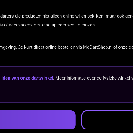
. Meer informatie over de fysieke winkel vind je op de pagina
Dartshop bezoeken
.
Bekijk onze dartwinkel
Van Goes naar McDartShop 
Steenbergen
Plan eenvoudig je route naar onze fysieke dartwinke
wanneer je dartpijlen, dartborden of accessoires eers
of advies wilt krijgen in de winkel.
Dartwinkel bezoeken
Lees meer over onze fysieke winkel in Steenbergen, voorraad en persoonlijk ad