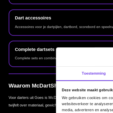
Deze pagina is bedoeld als lokale informatiepagina voor darters uit Goes. Voor het voll
Dartspecialist sinds 2016
20.000+ artikelen op voorraad
Toestemming
350m² fysieke dartwinkel
Deskundig advies van echte darters
Deze website maakt gebruik
We gebruiken cookies om cont
Gratis verzending vanaf €40
websiteverkeer te analyseren
media, adverteren en analys