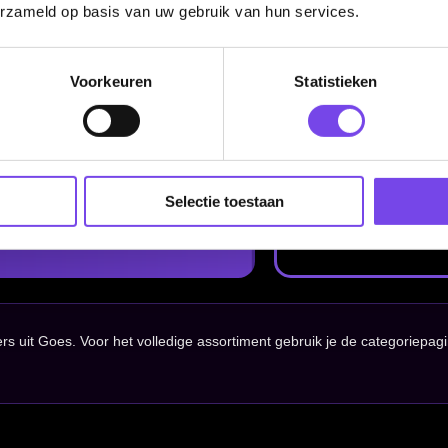
erzameld op basis van uw gebruik van hun services.
Categorieën
Voorkeuren
Statistieken
Dartpijlen
Dartborden
Soft Tip Darts
Dart Shirts & Kleding
Selectie toestaan
Mobiele Dartbaan
Complete Sets
Scoreborden
Personaliseren
Dart Accessoires
Surrounds