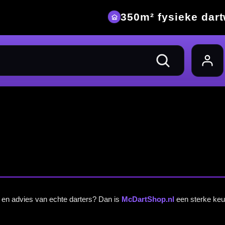
eke dartwinkel
en sterke keuze. Wij
 gewicht dartpijlen,
 je keuze.