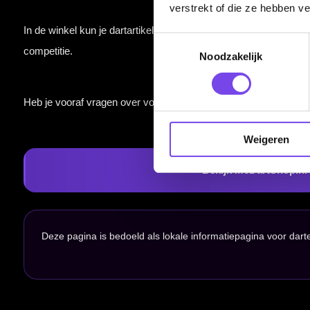
verstrekt of die ze hebben v
Handige links
Toestemmingsselectie
Noodzakelijk
Contact
Verzendingen
Retouren en Ruilen
Garantie en Klachten
Weigeren
Betaalmogelijkheden
Order Verwerking
Bedrijfsgegevens
Afstand & Hoogte
Spelregels Darten
Cadeaubonnen