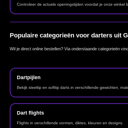
Accessoires voor je dartpijlen, dartbord, scorebord en speelruimte.
Complete dartsets
Complete sets en combinaties om direct te starten met darten.
Waarom McDartShop voor Goes?
Voor darters uit Goes is McDartShop interessant omdat je online gemak combineert met de 
twijfelt over materiaal, gewicht, grip, dartbordkeuze of accessoires.
In de winkel kun je dartartikelen bekijken en vergelijken. Dat is vooral handig wanneer je een
competitie.
Heb je vooraf vragen over voorraad, een bestelling of een product? Neem dan contact op v
Bekijk McDartShop.nl