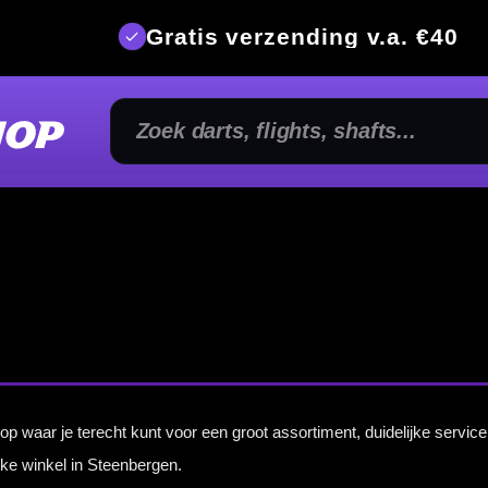
is verzending v.a. €40
350m² fysi
 een groot assortiment, duidelijke service en advies van echte darters? Dan is
McDartShop.nl
e
en online willen bekijken, maar ook gericht willen vergelijken. Denk aan het kiezen van het juiste
tup compleet te maken.
e bestellen via McDartShop.nl of onze dartwinkel bezoeken wanneer je persoonlijk advies wilt bij