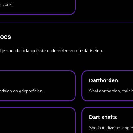
Softtip dartpijlen en onderdelen voor elektronische dartborden.
Darts aanbiedingen
Bekijk actuele deals, acties en voordeelproducten.
zekerheid van een fysieke winkel. Je kunt producten online bestellen, maar ook kiezen voor ext
 nieuwe set dartpijlen zoekt of wanneer je wilt weten welk dartbord het beste past bij thuisgebruik,
ia
klantenservice@mcdartshop.nl
. Officiële bedrijfsinformatie vind je op onze pagina met
bedri
Plan je route