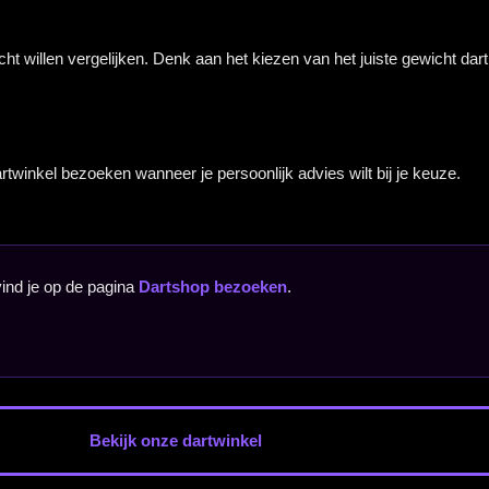
in
l. Handig
t wilt bekijken
vies.