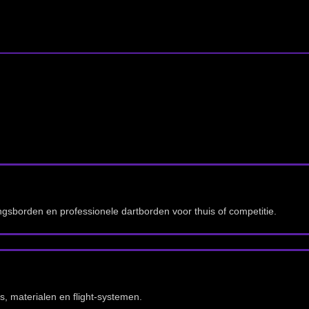
ra advies wanneer je
 training of
jfsgegevens
.