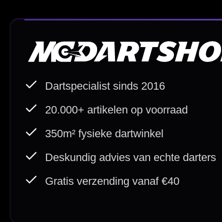
Direct verzonden
Veilig 
20.000+ op voorraad
Betrouw
Deskundig advies
Fysiek
Van echte darters
350m² i
Betaal veilig met
iDEAL / Wero
Sofort
Webwink
is
9.3/10
Copyright © 2016-2026 Mcdartshop.n