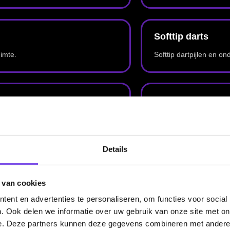
edige assortiment gebruik je de categoriepagina’s of de homepage van McDartShop.nl.
Hulp Nodig? Wij helpen graag!
Tel: 085-8769938
Klantenservice@mcdartshop.nl
Mcdartshop.nl Graaf Hendrikstraat 5A1, 4651TB Stee
Nederland.
Details
Verwerking & verzending:
Op voorraad: direct verwerkt 
verzonden. Nabestelling: afhankelijk van leverancier.
 van cookies
Wil je Mcdartshop.nl volgen?
ent en advertenties te personaliseren, om functies voor social
. Ook delen we informatie over uw gebruik van onze site met on
e. Deze partners kunnen deze gegevens combineren met andere i