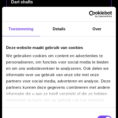
Dart shafts
Shafts in diverse lengtes, materialen en flight-systemen.
Dart accessoires
Toestemming
Details
Over
Accessoires voor je dartpijlen, dartbord, scorebord en
speelruimte.
Deze website maakt gebruik van cookies
Softtip darts
We gebruiken cookies om content en advertenties te
Softtip dartpijlen en onderdelen voor elektronische dartborden.
personaliseren, om functies voor social media te bieden
en om ons websiteverkeer te analyseren. Ook delen we
informatie over uw gebruik van onze site met onze
Complete dartsets
partners voor social media, adverteren en analyse. Deze
Complete sets en combinaties om direct te starten met darten.
partners kunnen deze gegevens combineren met andere
informatie die u aan ze heeft verstrekt of die ze hebben
Darts aanbiedingen
verzameld op basis van uw gebruik van hun services.
Bekijk actuele deals, acties en voordeelproducten.
Toestemmingsselectie