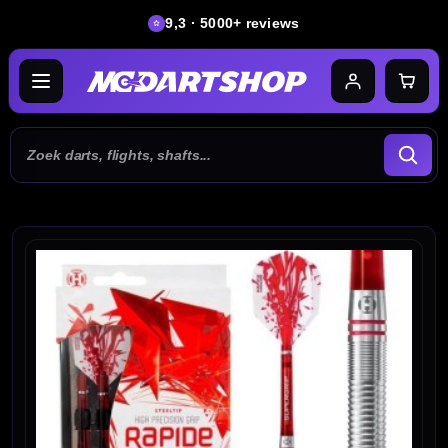
9,3 · 5000+ reviews