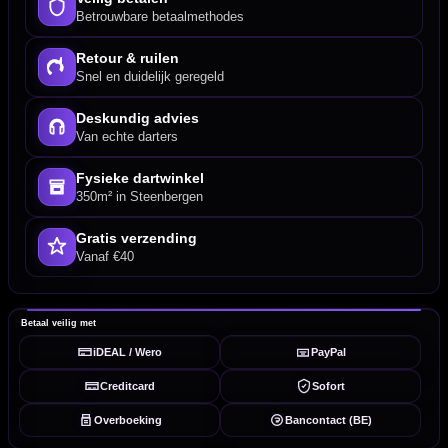
Betrouwbare betaalmethodes
Retour & ruilen
Snel en duidelijk geregeld
Deskundig advies
Van echte darters
Fysieke dartwinkel
350m² in Steenbergen
Gratis verzending
Vanaf €40
Betaal veilig met
iDEAL / Wero
PayPal
Creditcard
Sofort
Overboeking
Bancontact (BE)