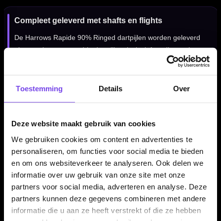
Compleet geleverd met shafts en flights
De Harrows Rapide 90% Ringed dartpijlen worden geleverd
als complete set van drie dartpijlen, inclusief medium nylon
shafts en Harrows flights. Daardoor kun je direct spelen met
een complete Harrows setup.
Toestemming
Details
Over
Kenmerken van de Harrows Rapide 90% Ringed Dartpijlen
Deze website maakt gebruik van cookies
✓
Originele Harrows Rapide steeltip dartpijlen
We gebruiken cookies om content en advertenties te
✓
Gemaakt van 90% tungsten
personaliseren, om functies voor social media te bieden
✓
Fijne ringgrip voor controle
en om ons websiteverkeer te analyseren. Ook delen we
✓
Zilveren barrel met rode accenten
informatie over uw gebruik van onze site met onze
✓
Verkrijgbaar in 21, 23 en 25 gram
partners voor social media, adverteren en analyse. Deze
✓
Barrel lengte: 51.00 mm
partners kunnen deze gegevens combineren met andere
✓
Inclusief medium nylon shafts en Harrows flights
informatie die u aan ze heeft verstrekt of die ze hebben
✓
Geleverd als complete set van 3 dartpijlen