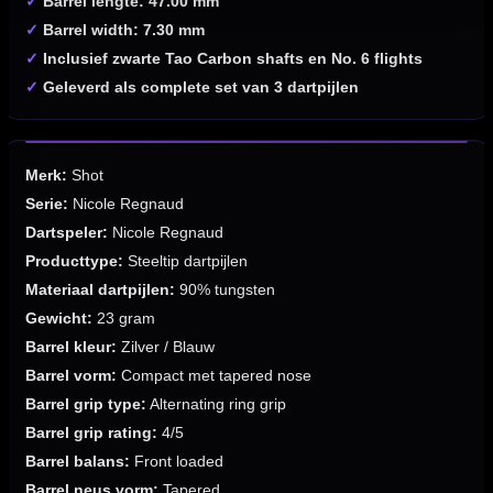
✓
Barrel lengte: 47.00 mm
✓
Barrel width: 7.30 mm
✓
Inclusief zwarte Tao Carbon shafts en No. 6 flights
✓
Geleverd als complete set van 3 dartpijlen
Merk:
Shot
Serie:
Nicole Regnaud
Dartspeler:
Nicole Regnaud
Producttype:
Steeltip dartpijlen
Materiaal dartpijlen:
90% tungsten
Gewicht:
23 gram
Barrel kleur:
Zilver / Blauw
Barrel vorm:
Compact met tapered nose
Barrel grip type:
Alternating ring grip
Barrel grip rating:
4/5
Barrel balans:
Front loaded
Barrel neus vorm:
Tapered