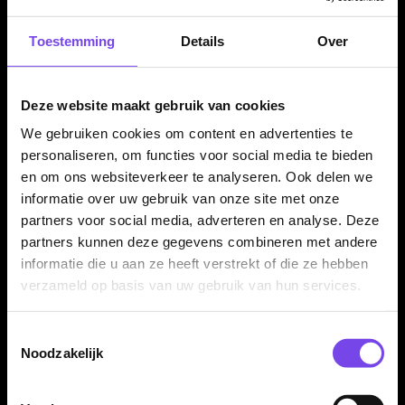
Door de combinatie van 90% tungsten, front loaded balans,
Toestemming
Details
Over
tapered nose en alternating ring grip voelt deze dart
gecontroleerd en betrouwbaar aan. Dat maakt de set geschikt
voor spelers die grip, stijl en een consistente release willen
Deze website maakt gebruik van cookies
combineren.
We gebruiken cookies om content en advertenties te
personaliseren, om functies voor social media te bieden
en om ons websiteverkeer te analyseren. Ook delen we
Alleen verkrijgbaar in 23 gram
informatie over uw gebruik van onze site met onze
partners voor social media, adverteren en analyse. Deze
De Shot Nicole Regnaud 90% dartpijlen worden aangeboden
partners kunnen deze gegevens combineren met andere
in 23 gram. De barrel heeft een lengte van 47.00 mm en een
informatie die u aan ze heeft verstrekt of die ze hebben
barrel width van 7.30 mm.
verzameld op basis van uw gebruik van hun services.
Toestemmingsselectie
Compleet geleverd met Tao Carbon shafts en No. 6
Noodzakelijk
flights
De Shot Nicole Regnaud 90% dartpijlen worden geleverd als