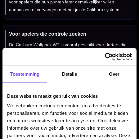
voor spelers die hun punten later gemakkelijker willen
aanpassen of vervangen met het juiste Caliburn systeem.
Voor spelers die controle zoeken
De Caliburn Wolfpack W7 is vooral geschikt voor darters die
een professionele tungsten dart zoeken met een rechte barrel,
een duidelijke ringgrip en een gecontroleerd gevoel tijdens het
gooien.
Toestemming
Details
Over
Professionele steeltip dartpijlen
Deze website maakt gebruik van cookies
Deze Caliburn Wolfpack W7 dartpijlen zijn uitgevoerd als
We gebruiken cookies om content en advertenties te
steeltip darts en bedoeld voor gebruik op een sisal dartbord.
personaliseren, om functies voor social media te bieden
Door de combinatie van 90% tungsten, ringed grip en het
en om ons websiteverkeer te analyseren. Ook delen we
rechte barrelprofiel is dit een set voor spelers die serieus met
informatie over uw gebruik van onze site met onze
hun materiaal bezig zijn.
partners voor social media, adverteren en analyse. Deze