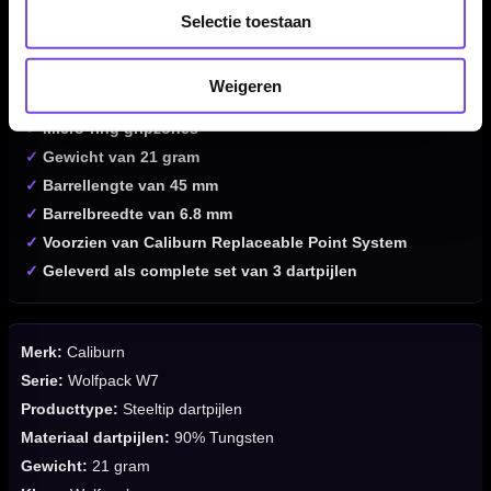
✓
Steeltip dartpijlen van Caliburn
Selectie toestaan
✓
Wolfpack W7-serie
✓
Gemaakt van 90% tungsten
Weigeren
✓
Straight barrel met ringed grip
✓
Micro-ring gripzones
✓
Gewicht van 21 gram
✓
Barrellengte van 45 mm
✓
Barrelbreedte van 6.8 mm
✓
Voorzien van Caliburn Replaceable Point System
✓
Geleverd als complete set van 3 dartpijlen
Merk:
Caliburn
Serie:
Wolfpack W7
Producttype:
Steeltip dartpijlen
Materiaal dartpijlen:
90% Tungsten
Gewicht:
21 gram