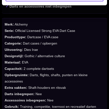
✓
Ritsvak voor kleine of afwijkend gevormde accessoires
✓
Darts en accessoires niet inbegrepen
Merk:
Alchemy
Serie:
Official Licensed Strong EVA Dart Case
Producttype:
Dartcase / EVA case
Categorie:
Dart cases / opbergen
Uitvoering:
Dies Irae
Designstijl:
Gothic / alternative culture
Materiaal:
EVA
Capaciteit:
2 complete dartsets
Opbergruimte:
Darts, flights, shafts, punten en kleine
accessoires
Extra vakken:
Shaft-houders en ritsvak
Darts inbegrepen:
Nee
Accessoires inbegrepen:
Nee
Gebruik:
Training, competitie, toernooi en recreatief darten