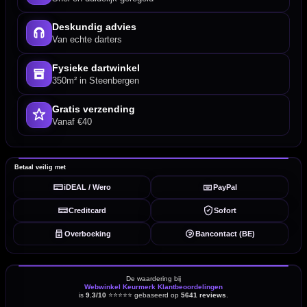
Deskundig advies
Van echte darters
Fysieke dartwinkel
350m² in Steenbergen
Gratis verzending
Vanaf €40
Betaal veilig met
iDEAL / Wero
PayPal
Creditcard
Sofort
Overboeking
Bancontact (BE)
De waardering bij
Webwinkel Keurmerk Klantbeoordelingen
is
9.3/10
⭐⭐⭐⭐⭐
gebaseerd op
5641 reviews
.