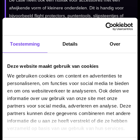
De case heeft ook een ritsvak voor accessoires met een
afwijkende vorm of kleinere onderdelen. Dit is handig voor
bijvoorbeeld flight protectors, puntentools, slijpsteentjes of
andere dartaccessoires.
Toestemming
Details
Over
Praktisch voor training en wedstrijden
Door de combinatie van ruimte voor twee dartsets, meerdere
Deze website maakt gebruik van cookies
accessoirevakken en stevige EVA-bescherming is deze
Alchemy dartcase geschikt voor trainingen, competitieavonden
We gebruiken cookies om content en advertenties te
en toernooien.
personaliseren, om functies voor social media te bieden
en om ons websiteverkeer te analyseren. Ook delen we
informatie over uw gebruik van onze site met onze
partners voor social media, adverteren en analyse. Deze
Printed to order
partners kunnen deze gegevens combineren met andere
Deze Alchemy case wordt volgens de leverancier op bestelling
informatie die u aan ze heeft verstrekt of die ze hebben
bedrukt. Daardoor kan de levertijd bij externe leveranciers
verzameld op basis van uw gebruik van hun services.
enkele dagen langer zijn dan bij standaard voorraadartikelen.