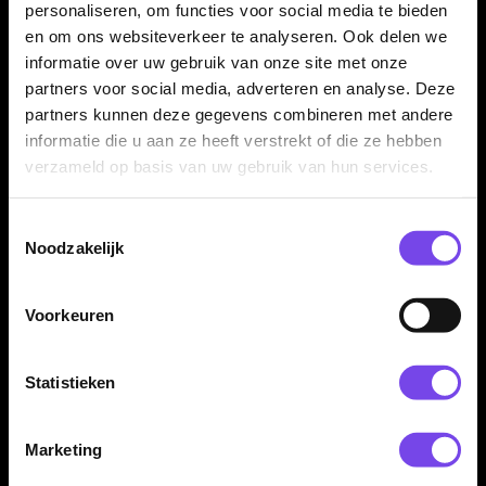
personaliseren, om functies voor social media te bieden
✓
Licht en ademend materiaal
en om ons websiteverkeer te analyseren. Ook delen we
✓
Microvezelstof helpt vocht af te voeren
informatie over uw gebruik van onze site met onze
✓
Witte Hex-uitstraling
partners voor social media, adverteren en analyse. Deze
✓
Voorzien van een praktische borstzak
partners kunnen deze gegevens combineren met andere
✓
Geschikt voor wedstrijden, toernooien en training
informatie die u aan ze heeft verstrekt of die ze hebben
✓
Verkrijgbaar in ruime maatvoering
verzameld op basis van uw gebruik van hun services.
Toestemmingsselectie
Dartshirt Materiaal:
100% Polyester
Noodzakelijk
Dartshirt Kleur:
Wit
Dartshirt Maat:
S t/m XXXXXL
Voorkeuren
Dartshirt Type:
Hex
Dartshirt Merk:
Arraz
Pasvorm:
Sportief dartshirt
Statistieken
Extra:
Voorzien van borstzak
Marketing