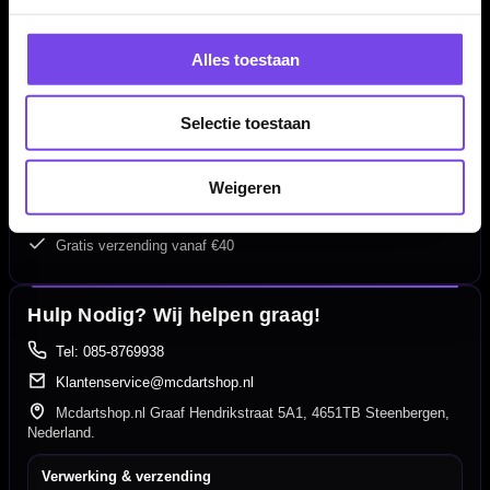
Alles toestaan
Selectie toestaan
Dartspecialist sinds 2016
20.000+ artikelen op voorraad
Weigeren
350m² fysieke dartwinkel
Deskundig advies van echte darters
Gratis verzending vanaf €40
Hulp Nodig? Wij helpen graag!
Tel: 085-8769938
Klantenservice@mcdartshop.nl
Mcdartshop.nl Graaf Hendrikstraat 5A1, 4651TB Steenbergen,
Nederland.
Verwerking & verzending