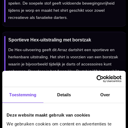
spelen. De soepele stof geeft voldoende bewegingsvrijheid
tijdens je worp en maakt het shirt geschikt voor zowel
recreatieve als fanatieke darters.
Sportieve Hex-uitstraling met borstzak
De Hex-uitvoering geeft dit Arraz dartshirt een sportieve en
herkenbare uitstraling. Het shirt is voorzien van een borstzak
waarin je bijvoorbeeld tijdelijk je darts of accessoires kunt
opbergen. Daardoor is het Arraz Hex Dartshirt White geschikt
voor individuele spelers, dartteams en darters die een
comfortabele wedstrijdlook zoeken.
Toestemming
Details
Over
Kenmerken van het Arraz Hex Dartshirt White
Deze website maakt gebruik van cookies
✓
Professioneel dartshirt van Arraz
We gebruiken cookies om content en advertenties te
✓
Gemaakt van 100% polyester