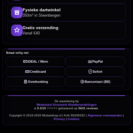
Fysieke dartwinkel
350m² in Steenbergen
Gratis verzending
Vanaf €40
Betaal veilig met
iDEAL / Wero
PayPal
Creditcard
Sofort
Overboeking
Bancontact (BE)
De waardering bij
Webwinkel Keurmerk Klantbeoordelingen
is
9.3/10
⭐⭐⭐⭐⭐
gebaseerd op
5641 reviews
.
Copyright © 2016-2026 Mcdartshop.nl | KvK 66339332 |
Algemene voorwaarden
|
Privacy
|
Cookies
powered by 123webshop.nl