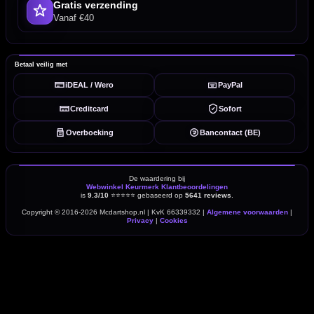
Gratis verzending
Vanaf €40
Betaal veilig met
iDEAL / Wero
PayPal
Creditcard
Sofort
Overboeking
Bancontact (BE)
De waardering bij
Webwinkel Keurmerk Klantbeoordelingen
is
9.3/10
⭐⭐⭐⭐⭐
gebaseerd op
5641 reviews
.
Copyright © 2016-2026 Mcdartshop.nl | KvK 66339332 |
Algemene voorwaarden
|
Privacy
|
Cookies
powered by 123webshop.nl