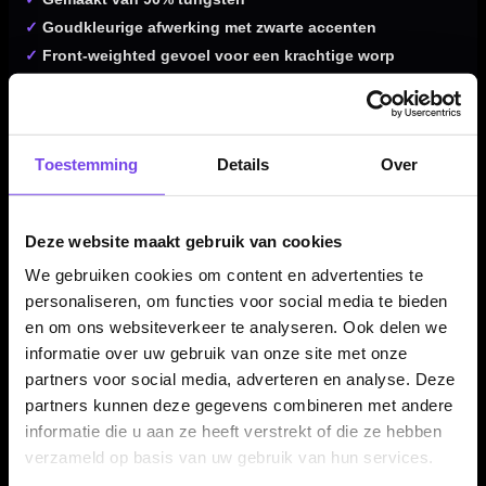
✓
Goudkleurige afwerking met zwarte accenten
✓
Front-weighted gevoel voor een krachtige worp
✓
Crankshaft-inspired tail grip met V-grooves
✓
Turbo-vented grip matrix voor extra controle
✓
Refined taper met drie duidelijke gripzones
Toestemming
Details
Over
✓
Verkrijgbaar in 23, 24 en 25 gram
✓
Compleet geleverd met Shot! shafts en Shot! flights
Deze website maakt gebruik van cookies
We gebruiken cookies om content en advertenties te
Dartpijl Materiaal:
90% Tungsten
personaliseren, om functies voor social media te bieden
Dartpijl Gewicht:
23-24-25 Gram
en om ons websiteverkeer te analyseren. Ook delen we
Dartpijl Kleur:
Goud / Zwart
informatie over uw gebruik van onze site met onze
Barrel profiel:
Tapered / front-weighted barrel
partners voor social media, adverteren en analyse. Deze
Gewichtsverdeling:
Front weighted
partners kunnen deze gegevens combineren met andere
Grip type:
Crankshaft tail grip / V-grooves / ring cuts / turbo-
informatie die u aan ze heeft verstrekt of die ze hebben
vented matrix
verzameld op basis van uw gebruik van hun services.
Grip level:
4/5