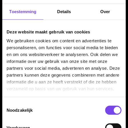
Zwarte uitvoering met groene waterpas
Toestemming
Details
Over
De Bullet Dartboard Leveller heeft een zwarte basis met
groene waterpas. Door het compacte ontwerp berg je hem
Deze website maakt gebruik van cookies
makkelijk op tussen je dartaccessoires en pak je hem er snel
bij wanneer je je dartbord wilt controleren.
We gebruiken cookies om content en advertenties te
personaliseren, om functies voor social media te bieden
en om ons websiteverkeer te analyseren. Ook delen we
informatie over uw gebruik van onze site met onze
Kenmerken van de Bullet Dartboard Leveller - Waterpas
partners voor social media, adverteren en analyse. Deze
✓
Handige waterpas voor dartborden
partners kunnen deze gegevens combineren met andere
✓
Helpt om je dartbord recht op te hangen
informatie die u aan ze heeft verstrekt of die ze hebben
✓
Compact en eenvoudig in gebruik
verzameld op basis van uw gebruik van hun services.
✓
Ideaal bij montage en controle van het dartbord
✓
Voorkomt een scheef hangend bord
Toestemmingsselectie
✓
Geschikt voor thuis, club en kantine
Noodzakelijk
✓
Zwarte uitvoering met groene waterpas
✓
Praktische accessoire voor iedere dartbaan
Voorkeuren