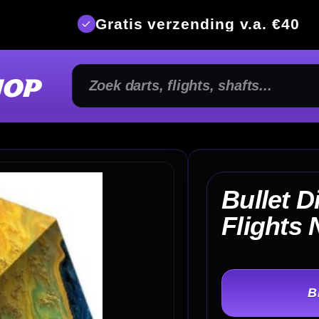
is verzending v.a. €40
350m² fysi
Bullet Diesel V2 Dart
€
Flights NO2
TER
-