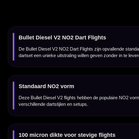
100 micron dikte voor stevige flights
De Bullet Diesel V2 NO2 Dart Flights zijn gemaakt van 100 micron materiaal. Hierdoor vo
beginnende als ervaren darters die een betrouwbare set flights zoeken.
Rainbow design met witte accenten
Het opvallende rainbow design maakt deze Bullet flights een echte blikvanger. De combin
bij de Bullet Diesel V2 dartpijlen.
Geschikt voor iedere dartsetup
Deze standaard flights zijn eenvoudig te combineren met vrijwel iedere normale dart sh
gebruiken op zowel steeltip als softtip dartpijlen.
Bullet flights per set van 3 stuks
De Bullet Diesel V2 NO2 Dart Flights worden geleverd per set van drie stuks. Daarmee heb
upgrade voor je huidige dartsetup.