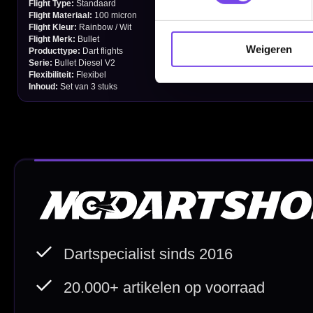
Garantie en Klachten
Betaalmogelijkheden
Weigeren
Order Verwerking
Bedrijfsgegevens
Afstand & Hoogte
Spelregels Darten
Cadeaubonnen
Direct verzonden
Veilig 
20.000+ op voorraad
Betrouw
Deskundig advies
Fysiek
Van echte darters
350m² i