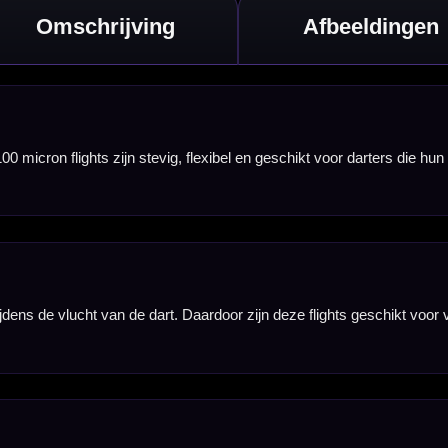
eschikt voor zowel
g en sluit mooi aan
flights kunt
 kleurrijke