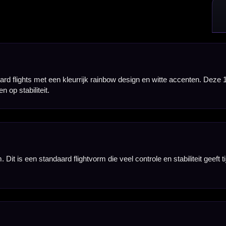
elen de flights stevig aan, maar blijven ze flexibel genoeg om prettig te spelen. Dit maakt ze g
atie van meerdere kleuren met witte accenten geeft je dartset een moderne, kleurrijke uitstralin
aft. De NO2 vorm geeft een vertrouwd gevoel en zorgt voor een stabiele vlucht, waardoor je deze 
 je direct genoeg flights voor één complete set dartpijlen. Ideaal als vervanging, reserve of als