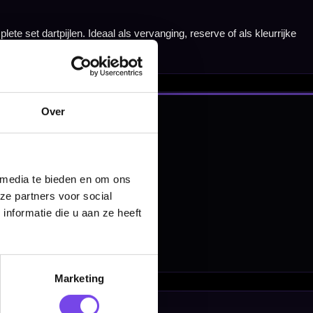
nbergen,
en
Over
 media te bieden en om ons
ze partners voor social
nformatie die u aan ze heeft
Marketing