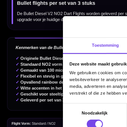
Dartspecialist sinds 2016
20.000+ artikelen op voorraad
350m² fysieke dartwinkel
Toestemming
Deskundig advies van echte darters
Gratis verzending vanaf €40
Deze website maakt gebruik
We gebruiken cookies om cont
websiteverkeer te analyseren
media, adverteren en analys
Handige links
verstrekt of die ze hebben v
Contact
Toestemmingsselectie
Verzendingen
Noodzakelijk
Retouren en Ruilen