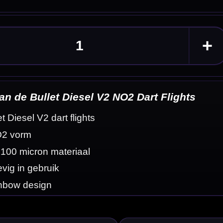
ghts
eldingen
arters die hun
geschikt voor veel