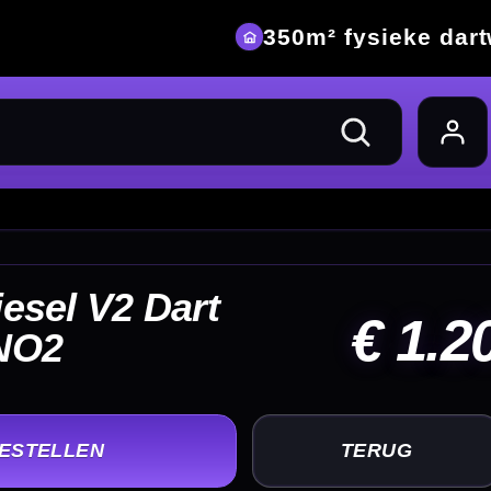
eke dartwinkel
 1.20
UG
+