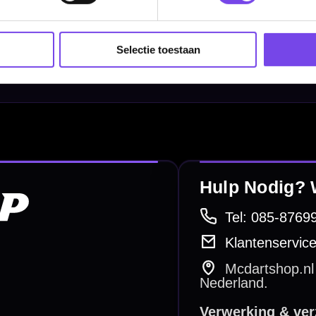
Dart Shirts & Kleding
Mobiele Dartbaan
Selectie toestaan
Complete Sets
Scoreborden
Personaliseren
Dart Accessoires
Surrounds
betalen
Retour & ruilen
bare betaalmethodes
Snel en duidelijk geregeld
e dartwinkel
Gratis verzending
n Steenbergen
Vanaf €40