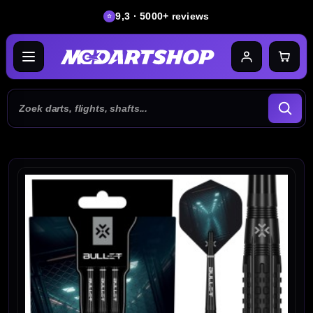
9,3 · 5000+ reviews