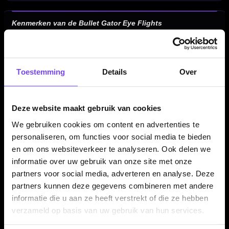
Kenmerken van de Bullet Gator Eye Flights
✓
Bullet Gator Eye dart flights
✓
Standaard flightvorm
✓
Multi uitvoering
Toestemming
Details
Over
✓
Gemaakt van 100 micron materiaal
✓
Geschikt voor standaard dart shafts
✓
Opvallend Gator Eye design
Deze website maakt gebruik van cookies
✓
Geleverd per set van 3 flights
We gebruiken cookies om content en advertenties te
personaliseren, om functies voor social media te bieden
en om ons websiteverkeer te analyseren. Ook delen we
Flight Vorm:
Standaard
informatie over uw gebruik van onze site met onze
Flight Materiaal:
100 Micron
partners voor social media, adverteren en analyse. Deze
Flight Kleur:
Multi
partners kunnen deze gegevens combineren met andere
informatie die u aan ze heeft verstrekt of die ze hebben
Flight Merk:
Bullet
verzameld op basis van uw gebruik van hun services.
Producttype:
Dart flights
Inhoud:
Set van 3 flights