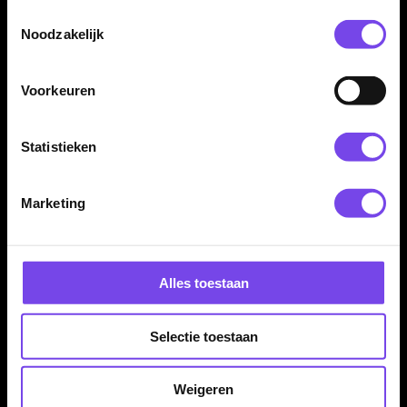
Toestemmingsselectie
Noodzakelijk
Voorkeuren
Statistieken
Dartspecialist sinds 2016
20.000+ artikelen op voorraad
Marketing
350m² fysieke dartwinkel
Deskundig advies van echte darters
Gratis verzending vanaf €40
Alles toestaan
Hulp Nodig? Wij helpen graag!
Selectie toestaan
Tel: 085-8769938
Klantenservice@mcdartshop.nl
Weigeren
Mcdartshop.nl Graaf Hendrikstraat 5A1, 4651TB Steenbergen,