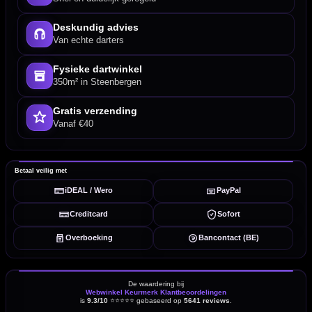
Deskundig advies
Van echte darters
Fysieke dartwinkel
350m² in Steenbergen
Gratis verzending
Vanaf €40
Betaal veilig met
iDEAL / Wero
PayPal
Creditcard
Sofort
Overboeking
Bancontact (BE)
De waardering bij
Webwinkel Keurmerk Klantbeoordelingen
is
9.3/10
⭐⭐⭐⭐⭐
gebaseerd op
5641 reviews
.