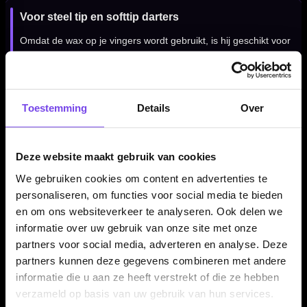
Voor steel tip en softtip darters
Omdat de wax op je vingers wordt gebruikt, is hij geschikt voor
zowel steel tip als softtip darters. Het maakt niet uit met welk
type punt je speelt; de gripverbetering zit in het contact tussen
je vingers en de dart.
Toestemming
Details
Over
Handig bij droge of gladde vingers
Deze website maakt gebruik van cookies
Merk je dat je dart soms te vroeg of juist te laat uit je hand
We gebruiken cookies om content en advertenties te
komt door wisselende grip? Dan kan een klein beetje grip wax
personaliseren, om functies voor social media te bieden
helpen om meer controle en vertrouwen te krijgen tijdens het
en om ons websiteverkeer te analyseren. Ook delen we
gooien.
informatie over uw gebruik van onze site met onze
partners voor social media, adverteren en analyse. Deze
partners kunnen deze gegevens combineren met andere
Kenmerken van de Bullet Scented Grip Wax
informatie die u aan ze heeft verstrekt of die ze hebben
verzameld op basis van uw gebruik van hun services.
✓
Geurende grip wax voor darters