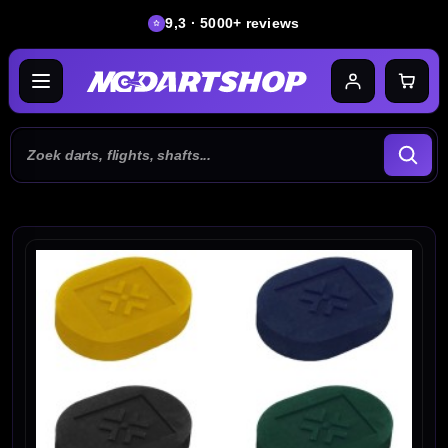
9,3 · 5000+ reviews