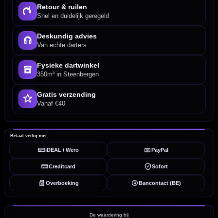
Retour & ruilen
Snel en duidelijk geregeld
Deskundig advies
Van echte darters
Fysieke dartwinkel
350m² in Steenbergen
Gratis verzending
Vanaf €40
Betaal veilig met
iDEAL / Wero
PayPal
Creditcard
Sofort
Overboeking
Bancontact (BE)
De waardering bij