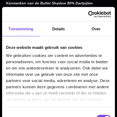
Kenmerken van de Bullet Shadow 90% Dartpijlen
✓
Bullet Shadow steeltip dartpijlen
✓
Gemaakt van 90% tungsten
✓
Rechte barrel met stabiel en vertrouwd speelgevoel
Toestemming
Details
Over
✓
Milled gripzones voor controle en houvast
✓
Afgeronde neus met extra grip bij het richten en gooien
✓
Centre weighted balans voor een stabiele vlucht
Deze website maakt gebruik van cookies
✓
Verkrijgbaar in 22, 23, 24 en 25 gram
We gebruiken cookies om content en advertenties te
✓
Compleet geleverd met Bullet shafts en Shadow flights
personaliseren, om functies voor social media te bieden
en om ons websiteverkeer te analyseren. Ook delen we
informatie over uw gebruik van onze site met onze
partners voor social media, adverteren en analyse. Deze
Dartpijl Materiaal:
90% Tungsten
partners kunnen deze gegevens combineren met andere
Dartpijl Gewicht:
22-23-24-25 Gram
informatie die u aan ze heeft verstrekt of die ze hebben
Dartpijl Kleur:
Zwart
verzameld op basis van uw gebruik van hun services.
Barrel profiel:
Rechte barrel met afgeronde neus
Barrel lengte:
52,00 mm
Toestemmingsselectie
Grip type:
Milled grip