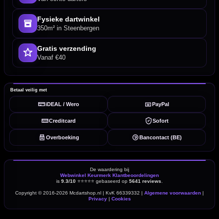
Fysieke dartwinkel
350m² in Steenbergen
Gratis verzending
Vanaf €40
Betaal veilig met
iDEAL / Wero
PayPal
Creditcard
Sofort
Overboeking
Bancontact (BE)
De waardering bij
Webwinkel Keurmerk Klantbeoordelingen
is
9.3/10
⭐⭐⭐⭐⭐
gebaseerd op
5641 reviews
.
Copyright © 2016-2026 Mcdartshop.nl | KvK 66339332 |
Algemene voorwaarden
|
Privacy
|
Cookies
powered by 123webshop.nl