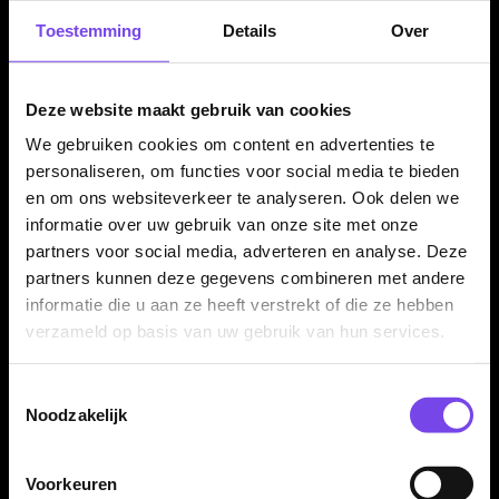
zoeken
Toestemming
Details
Over
✓
Rechte barrel met krachtig en vertrouwd speelgevoel
✓
Combinatie van ringed grip en knurled grip voor
Deze website maakt gebruik van cookies
controle
✓
Onderdeel van de Bull's Brutus-serie
We gebruiken cookies om content en advertenties te
✓
Verkrijgbaar in 28 en 30 gram
personaliseren, om functies voor social media te bieden
en om ons websiteverkeer te analyseren. Ook delen we
✓
Compleet geleverd met Bull's Nylon shafts en Bull's
informatie over uw gebruik van onze site met onze
flights
partners voor social media, adverteren en analyse. Deze
partners kunnen deze gegevens combineren met andere
informatie die u aan ze heeft verstrekt of die ze hebben
Dartpijl Materiaal:
80% Tungsten
verzameld op basis van uw gebruik van hun services.
Dartpijl Gewicht:
28-30 Gram
Dartpijl Kleur:
Zilver
Toestemmingsselectie
Barrel profiel:
Rechte barrel
Noodzakelijk
Grip type:
Ringed grip / knurled grip
Grip zone:
Over de barrel verdeeld
Voorkeuren
Dart Merk:
Bull's Darts