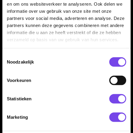
en om ons websiteverkeer te analyseren. Ook delen we
informatie over uw gebruik van onze site met onze
Ideaal voor thuis en recreatief darten
partners voor social media, adverteren en analyse. Deze
Het BULL'S Chalk Board 60x30 cm is vooral geschikt voor
partners kunnen deze gegevens combineren met andere
thuisgebruik, hobbyruimtes, mancaves, gamekamers en
informatie die u aan ze heeft verstrekt of die ze hebben
recreatieve dartopstellingen. Een betaalbare en praktische
verzameld op basis van uw gebruik van hun services.
oplossing voor spelers die scores duidelijk willen noteren.
Toestemmingsselectie
Noodzakelijk
Kenmerken van het BULL'S Chalk Board 60x30 cm
✓
Klassiek dart scorebord van BULL'S
Voorkeuren
✓
Geschikt voor gebruik met krijt
✓
Formaat van 60x30 cm
Statistieken
✓
Past makkelijk naast vrijwel ieder dartbord
✓
Eenvoudig scores noteren en wissen
Marketing
✓
Geen batterijen of stroom nodig
✓
Ideaal voor 501, tactics en recreatieve dartspellen
✓
Traditionele uitstraling voor je dartopstelling