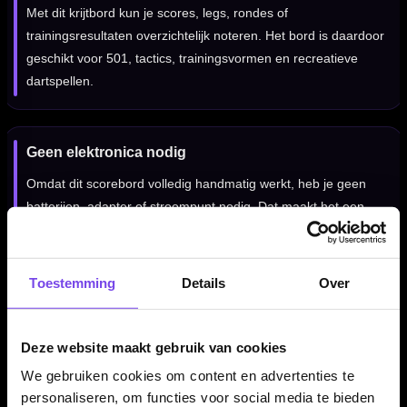
Met dit krijtbord kun je scores, legs, rondes of
trainingsresultaten overzichtelijk noteren. Het bord is daardoor
geschikt voor 501, tactics, trainingsvormen en recreatieve
dartspellen.
Geen elektronica nodig
Omdat dit scorebord volledig handmatig werkt, heb je geen
batterijen, adapter of stroompunt nodig. Dat maakt het een
eenvoudige en betrouwbare keuze voor iedere dartopstelling.
Toestemming
Details
Over
Traditionele uitstraling
Een krijtbord geeft je dartplek een klassieke uitstraling. Voor
Deze website maakt gebruik van cookies
veel darters hoort het noteren met krijt nog steeds bij de sfeer
We gebruiken cookies om content en advertenties te
van een echte dartopstelling.
personaliseren, om functies voor social media te bieden