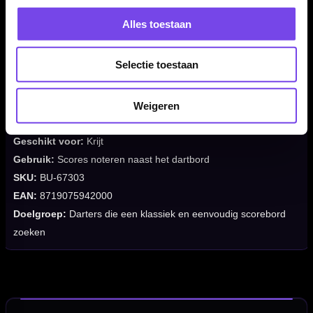
Alles toestaan
Merk:
BULL'S
Selectie toestaan
Producttype:
Chalk board / krijtbord scorebord
Categorie:
Schrijfborden / scoreborden
Afmetingen:
60x30 cm
Weigeren
Scorebord type:
Krijtbord
Geschikt voor:
Krijt
Gebruik:
Scores noteren naast het dartbord
SKU:
BU-67303
EAN:
8719075942000
Doelgroep:
Darters die een klassiek en eenvoudig scorebord
zoeken