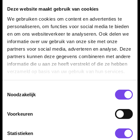
De BULL'S Cor Dekker 90% dartpijlen zijn geschikt voor
Deze website maakt gebruik van cookies
darters die een hoogwaardige steeltip set zoeken met een
stabiele rechte barrel, duidelijke grip en een professionele
We gebruiken cookies om content en advertenties te
uitstraling. Dit maakt de set interessant voor fanatieke
personaliseren, om functies voor social media te bieden
recreatieve spelers en competitiedarters.
en om ons websiteverkeer te analyseren. Ook delen we
informatie over uw gebruik van onze site met onze
partners voor social media, adverteren en analyse. Deze
partners kunnen deze gegevens combineren met andere
Verkrijgbaar in 23 gram
informatie die u aan ze heeft verstrekt of die ze hebben
De BULL'S Cor Dekker 90% dartpijlen zijn verkrijgbaar in 23
verzameld op basis van uw gebruik van hun services.
gram. Dit populaire steeltip gewicht past goed bij spelers die
controle, stabiliteit en een straight barrel willen combineren.
Toestemmingsselectie
Noodzakelijk
Compleet geleverd met shafts en flights
Voorkeuren
De BULL'S Cor Dekker 90% dartpijlen worden geleverd als
complete set van drie dartpijlen, inclusief zwarte B-Grip 2
Statistieken
Medium shafts en Cor Dekker Metrixx flights van 150 micron.