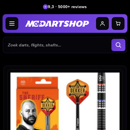
9,3 · 5000+ reviews