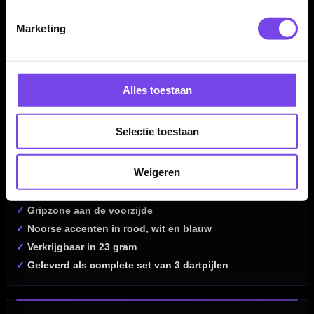
Daardoor kun je direct spelen met een complete Cor Dekker
setup.
Marketing
Kenmerken van de BULL'S Cor Dekker 90% Dartpijlen
Alles toestaan
✓
Steeltip darts van BULL'S
✓
Eerste signature dart van Cor Dekker
Selectie toestaan
✓
Gemaakt van 90% tungsten
✓
Straight barrelvorm met centrale balans
Weigeren
✓
Black coated barrel
✓
Fijn afgestemde remachined gripzones
✓
Gripzone aan de voorzijde
✓
Noorse accenten in rood, wit en blauw
✓
Verkrijgbaar in 23 gram
✓
Geleverd als complete set van 3 dartpijlen