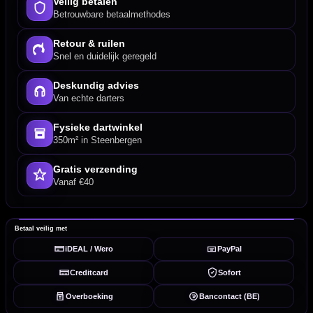
Veilig betalen
Betrouwbare betaalmethodes
Retour & ruilen
Snel en duidelijk geregeld
Deskundig advies
Van echte darters
Fysieke dartwinkel
350m² in Steenbergen
Gratis verzending
Vanaf €40
Betaal veilig met
iDEAL / Wero
PayPal
Creditcard
Sofort
Overboeking
Bancontact (BE)