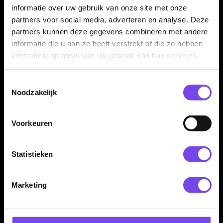
dartbordopstelling.
informatie over uw gebruik van onze site met onze
partners voor social media, adverteren en analyse. Deze
partners kunnen deze gegevens combineren met andere
informatie die u aan ze heeft verstrekt of die ze hebben
Wordt geleverd zonder dartbord
verzameld op basis van uw gebruik van hun services.
Dit product bestaat uit het dartkabinet zelf en wordt geleverd
zonder dartbord. Ook marker en wisser worden niet
Toestemmingsselectie
meegeleverd, zodat je deze zelf kunt kiezen op basis van jouw
Noodzakelijk
voorkeur.
Voorkeuren
Voor thuis, mancave en dartkamer
Statistieken
De BULL'S Deluxe Wooden Cabinet Light Oak is geschikt voor
thuisgebruik, dartkamers, mancaves, kantines en
recreatieruimtes. Een goede keuze voor spelers die hun
Marketing
dartbord netjes willen combineren met een stijlvolle houten
afwerking.