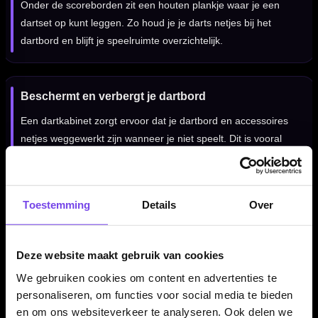
Onder de scoreborden zit een houten plankje waar je een
dartset op kunt leggen. Zo houd je je darts netjes bij het
dartbord en blijft je speelruimte overzichtelijk.
Beschermt en verbergt je dartbord
Een dartkabinet zorgt ervoor dat je dartbord en accessoires
netjes weggewerkt zijn wanneer je niet speelt. Dit is vooral
handig in woonruimtes, kantines of hobbykamers waar je de
dartopstelling graag strak wilt houden.
Toestemming
Details
Over
Afmetingen van 58,5 x 51 x 8,5 cm
Het BULL'S Deluxe Wooden Cabinet Light Oak heeft een
Deze website maakt gebruik van cookies
hoogte van 58,5 cm, een breedte van 51 cm en een diepte
We gebruiken cookies om content en advertenties te
van 8,5 cm. Daarmee is het cabinet compact genoeg voor
personaliseren, om functies voor social media te bieden
thuisgebruik en groot genoeg voor een nette
en om ons websiteverkeer te analyseren. Ook delen we