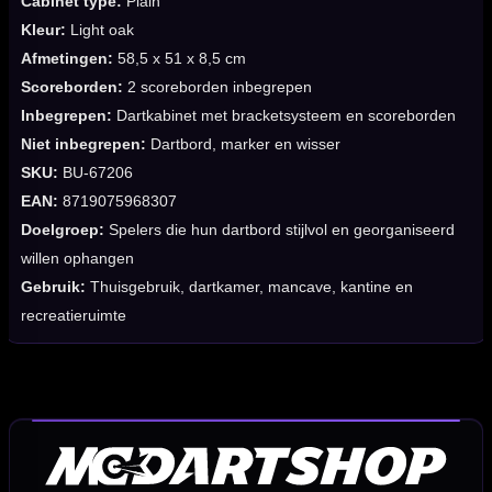
Cabinet type:
Plain
Kleur:
Light oak
Afmetingen:
58,5 x 51 x 8,5 cm
Scoreborden:
2 scoreborden inbegrepen
Inbegrepen:
Dartkabinet met bracketsysteem en scoreborden
Niet inbegrepen:
Dartbord, marker en wisser
SKU:
BU-67206
EAN:
8719075968307
Doelgroep:
Spelers die hun dartbord stijlvol en georganiseerd
willen ophangen
Gebruik:
Thuisgebruik, dartkamer, mancave, kantine en
recreatieruimte