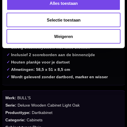
Alles toestaan
Kenmerken van de BULL'S Deluxe Wooden Cabinet Light
Oak
Selectie toestaan
✓
Houten dartkabinet van BULL'S
✓
Stijlvolle light oak afwerking
Weigeren
✓
Geschikt voor standaard dartborden
✓
Stevig bracketsysteem met twee blokken
✓
Inclusief 2 scoreborden aan de binnenzijde
✓
Houten plankje voor je dartset
✓
Afmetingen: 58,5 x 51 x 8,5 cm
✓
Wordt geleverd zonder dartbord, marker en wisser
Merk:
BULL'S
Serie:
Deluxe Wooden Cabinet Light Oak
Producttype:
Dartkabinet
Categorie:
Cabinets