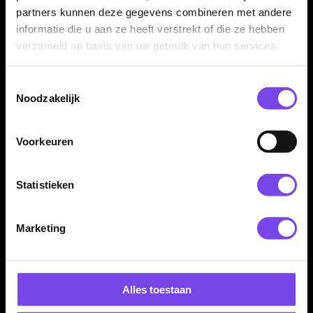
partners kunnen deze gegevens combineren met andere
Flight Kleur:
Wit
informatie die u aan ze heeft verstrekt of die ze hebben
verzameld op basis van uw gebruik van hun services.
Flight Materiaal:
Kunststof
Flight Dikte:
200 Micron
Flight Merk:
Bull's Germany Darts
Toestemmingsselectie
Noodzakelijk
Producttype:
Gegoten dart flights
Systeem:
Vaste 90 graden hoek
Inhoud:
Set van 3 flights
Voorkeuren
Statistieken
Marketing
Dartspecialist sinds 2016
Alles toestaan
20.000+ artikelen op voorraad
350m² fysieke dartwinkel