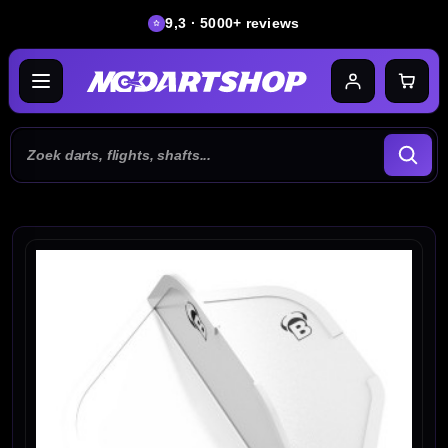
9,3 · 5000+ reviews