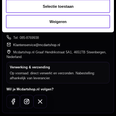
Deskundig advies van echte darters
Selectie toestaan
Gratis verzending vanaf €40
Weigeren
Hulp Nodig? Wij helpen graag!
Tel: 085-8769938
Klantenservice@mcdartshop.nl
Mcdartshop.nl Graaf Hendrikstraat 5A1, 4651TB Steenbergen,
Nederland.
Verwerking & verzending
Op voorraad: direct verwerkt en verzonden. Nabestelling:
afhankelijk van leverancier.
Wil je Mcdartshop.nl volgen?