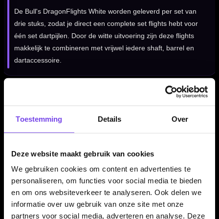
De Bull's DragonFlights White worden geleverd per set van
drie stuks, zodat je direct een complete set flights hebt voor
één set dartpijlen. Door de witte uitvoering zijn deze flights
makkelijk te combineren met vrijwel iedere shaft, barrel en
dartaccessoire.
Kenmerken van de Bull's DragonFlights White
✓
Gegoten Bull's DragonFlights
Toestemming
Details
Over
✓
Vaste 90 graden hoek
✓
Witte uitvoering
✓
Gemaakt van kunststof
Deze website maakt gebruik van cookies
✓
Extra stevige 200 micron dikte
We gebruiken cookies om content en advertenties te
✓
Lichtgewicht en duurzaam
personaliseren, om functies voor social media te bieden
✓
Geschikt voor standaard dart shafts
en om ons websiteverkeer te analyseren. Ook delen we
✓
Geleverd per set van 3 flights
informatie over uw gebruik van onze site met onze
partners voor social media, adverteren en analyse. Deze