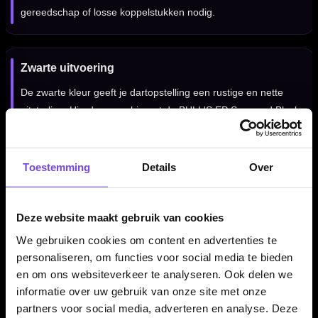
gereedschap of losse koppelstukken nodig.
Zwarte uitvoering
De zwarte kleur geeft je dartopstelling een rustige en nette
uitstraling. Hierdoor combineert de BULL'S EP Surround Black
makkelijk met verschillende dartborden, cabinets, scoreborden
en dartbordverlichting.
Toestemming
Details
Over
Betaalbare muurbescherming
Deze website maakt gebruik van cookies
De EP Surround is een slimme keuze voor spelers die hun
We gebruiken cookies om content en advertenties te
muur willen beschermen zonder direct voor een grotere of
personaliseren, om functies voor social media te bieden
duurdere surround te kiezen. Praktisch, compact en geschikt
en om ons websiteverkeer te analyseren. Ook delen we
voor dagelijks gebruik.
informatie over uw gebruik van onze site met onze
partners voor social media, adverteren en analyse. Deze