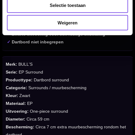
✓
Geeft ongeveer 7 cm extra muurbescherming
Selectie toestaan
✓
Gemaakt van licht EP-materiaal
✓
Diameter van ongeveer 59 cm
Weigeren
✓
Past om elk standaard dartbord
✓
Zwarte uitvoering voor een rustige uitstraling
✓
Dartbord niet inbegrepen
Merk:
BULL'S
Serie:
EP Surround
Producttype:
Dartbord surround
Categorie:
Surrounds / muurbescherming
Kleur:
Zwart
Materiaal:
EP
Uitvoering:
One-piece surround
Diameter:
Circa 59 cm
Bescherming:
Circa 7 cm extra muurbescherming rondom het
dartbord