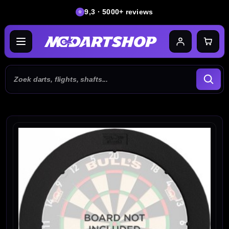
9,3 · 5000+ reviews