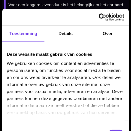
Voor een langere levensduur is het belangrijk om het dartbord
regelmatig te draaien. Zo verdeel je de slijtage beter over het
sisal en blijft het speeloppervlak langer mooi en betrouwbaar.
Toestemming
Details
Over
Inclusief bracket en handleiding
De BULL'S Focus II Plus wordt geleverd met bracket en
Deze website maakt gebruik van cookies
handleiding. Daardoor heb je direct de basis om het dartbord
We gebruiken cookies om content en advertenties te
correct op te hangen en klaar te maken voor gebruik.
personaliseren, om functies voor social media te bieden
en om ons websiteverkeer te analyseren. Ook delen we
informatie over uw gebruik van onze site met onze
Voor thuis, training en clubgebruik
partners voor social media, adverteren en analyse. Deze
partners kunnen deze gegevens combineren met andere
De BULL'S Focus II Plus is geschikt voor verschillende
informatie die u aan ze heeft verstrekt of die ze hebben
dartomgevingen. Gebruik het bord thuis voor dagelijkse
verzameld op basis van uw gebruik van hun services.
training, in een dartkamer voor fanatieke sessies of in een
clubomgeving waar regelmatig gespeeld wordt.
Toestemmingsselectie