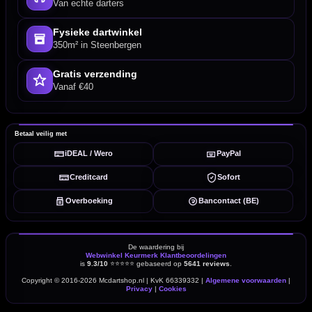
Van echte darters
Fysieke dartwinkel
350m² in Steenbergen
Gratis verzending
Vanaf €40
Betaal veilig met
iDEAL / Wero
PayPal
Creditcard
Sofort
Overboeking
Bancontact (BE)
De waardering bij
Webwinkel Keurmerk Klantbeoordelingen
is
9.3/10
⭐⭐⭐⭐⭐
gebaseerd op
5641 reviews
.
Copyright © 2016-2026 Mcdartshop.nl | KvK 66339332 |
Algemene voorwaarden
|
Privacy
|
Cookies