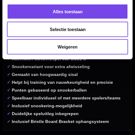
Het BULL'S Gameboard Snooker Dartbord is vooral geschikt
voor darters die naast standaard darten ook een speels,
Alles toestaan
strategisch en trainingsgericht alternatief willen. Ideaal voor
afwisseling, plezier en precisietraining met een snookerthema.
Selectie toestaan
Weigeren
Kenmerken van het BULL'S Gameboard Snooker Dartbord
✓
Alternatief dartbordspel van BULL'S
✓
Snookervariant voor extra afwisseling
✓
Gemaakt van hoogwaardig sisal
✓
Helpt bij training van nauwkeurigheid en precisie
✓
Punten gebaseerd op snookerballen
✓
Speelbaar individueel of met meerdere spelers/teams
✓
Inclusief snookering-mogelijkheid
✓
Duidelijke speluitleg inbegrepen
✓
Inclusief Bristle Board Bracket ophangsysteem