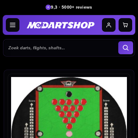
9,3 · 5000+ reviews