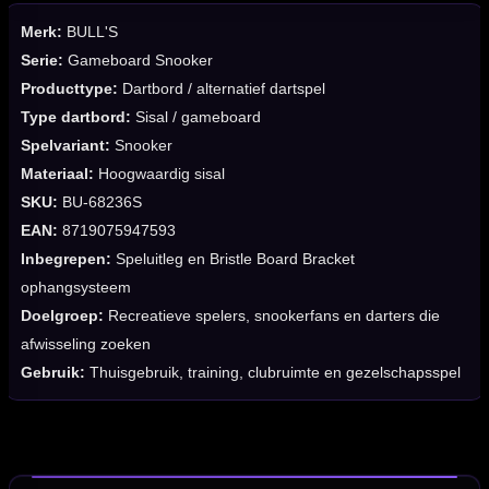
Merk:
BULL'S
Serie:
Gameboard Snooker
Producttype:
Dartbord / alternatief dartspel
Type dartbord:
Sisal / gameboard
Spelvariant:
Snooker
Materiaal:
Hoogwaardig sisal
SKU:
BU-68236S
EAN:
8719075947593
Inbegrepen:
Speluitleg en Bristle Board Bracket
ophangsysteem
Doelgroep:
Recreatieve spelers, snookerfans en darters die
afwisseling zoeken
Gebruik:
Thuisgebruik, training, clubruimte en gezelschapsspel