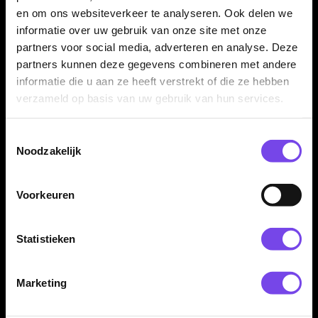
en om ons websiteverkeer te analyseren. Ook delen we
informatie over uw gebruik van onze site met onze
partners voor social media, adverteren en analyse. Deze
Bristle Board Bracket inbegrepen
partners kunnen deze gegevens combineren met andere
Het BULL'S Gameboard Snooker wordt geleverd met een
informatie die u aan ze heeft verstrekt of die ze hebben
Bristle Board Bracket als ophangsysteem. Hiermee kun je het
verzameld op basis van uw gebruik van hun services.
bord stevig monteren en direct beginnen met spelen.
Toestemmingsselectie
Noodzakelijk
Voor recreatief gebruik en training
Dit dartbord is een goede keuze voor spelers die hun
Voorkeuren
darttraining leuker willen maken. Het bord past goed in een
dartkamer, hobbyruimte, clubruimte of thuisopstelling waar
Statistieken
afwisseling belangrijk is.
Marketing
Voor spelers die een alternatief dartspel zoeken