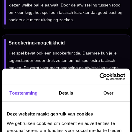
kiezen welke bal je aanvalt. Door de afwisseling tussen rood
en kleur krijgt het spel een tactisch karakter dat goed past bij
spelers die meer uitdaging zoeken.
Snookering-mogelijkheid
Het spel bevat ook een snookerfunctie. Daarmee kun je je
tegenstander onder druk zetten en het spel extra tactisch
maken. Dit zorgt voor meer spanning en afwisseling tijdens
een wedstrijd.
Toestemming
Details
Over
Duidelijke speluitleg inbegrepen
Het dartbord wordt geleverd met een duidelijke uitleg van het
Deze website maakt gebruik van cookies
Snooker Gameboard-spel. Daardoor kun je snel starten en
We gebruiken cookies om content en advertenties te
hoef je niet eerst zelf spelregels te bedenken voordat je kunt
personaliseren, om functies voor social media te bieden
spelen.