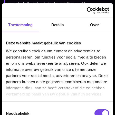
normale dartbarrel met standaard 2BA schroefdraad.
Daardoor kun je ze gebruiken op zowel steeltip als softtip
dartpijlen en eenvoudig combineren met je favoriete flights.
Toestemming
Details
Over
Bull's Germany shafts per set van 3 stuks
Deze website maakt gebruik van cookies
De Bull's Germany B Grip 2 SL Shafts Pink worden geleverd
We gebruiken cookies om content en advertenties te
per set van drie stuks. Daarmee heb je direct genoeg shafts
personaliseren, om functies voor social media te bieden
voor één complete set dartpijlen. Ideaal als vervanging,
en om ons websiteverkeer te analyseren. Ook delen we
upgrade of reserve voor je huidige dartsetup.
informatie over uw gebruik van onze site met onze
partners voor social media, adverteren en analyse. Deze
partners kunnen deze gegevens combineren met andere
Kenmerken van de Bull's Germany B Grip 2 SL Shafts Pink
informatie die u aan ze heeft verstrekt of die ze hebben
✓
Originele Bull's Germany B Grip 2 SL dart shafts
verzameld op basis van uw gebruik van hun services.
✓
Gemaakt van licht nylon
✓
Inclusief ring voor stevige flight grip
Toestemmingsselectie
✓
Roze uitvoering
Noodzakelijk