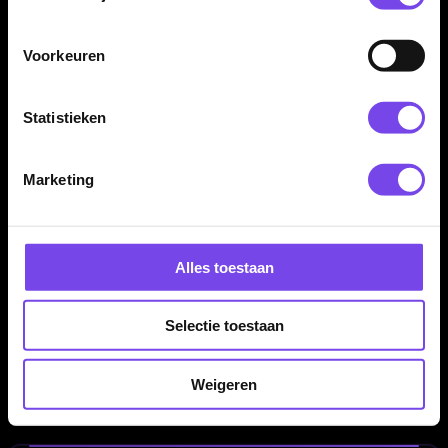
✓
Verkrijgbaar in X-Short, Short, Inbetween en Medium
✓
Goed te combineren met verschillende flights
Voorkeuren
✓
Geschikt voor steeltip en softtip dartpijlen
✓
Geleverd per set van 3 stuks
Statistieken
Shaft Maat:
X-Short / Short / Inbetween / Medium
Marketing
Shaft Soort:
Nylon + Ring
Shaft Kleur:
Roze
Shaft Merk:
Bull's Germany
Alles toestaan
Producttype:
Dart shafts
Serie:
Bull's Germany B Grip 2 SL
Geschikt voor:
Steeltip en softtip dartpijlen
Selectie toestaan
Inhoud:
Set van 3 stuks
Weigeren