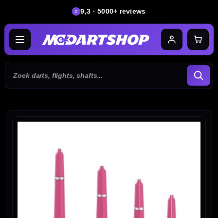
9,3 · 5000+ reviews