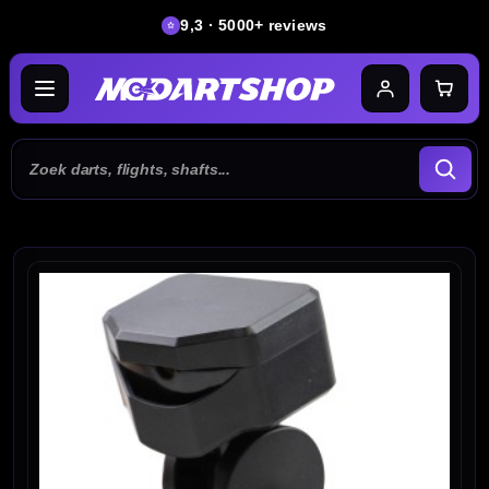
9,3 · 5000+ reviews