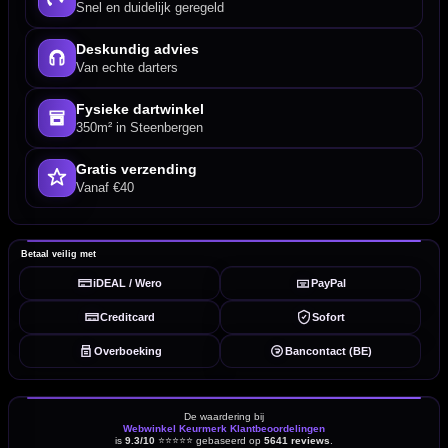
Snel en duidelijk geregeld
Deskundig advies
Van echte darters
Fysieke dartwinkel
350m² in Steenbergen
Gratis verzending
Vanaf €40
Betaal veilig met
iDEAL / Wero
PayPal
Creditcard
Sofort
Overboeking
Bancontact (BE)
De waardering bij
Webwinkel Keurmerk Klantbeoordelingen
is
9.3/10
⭐⭐⭐⭐⭐
gebaseerd op
5641 reviews
.