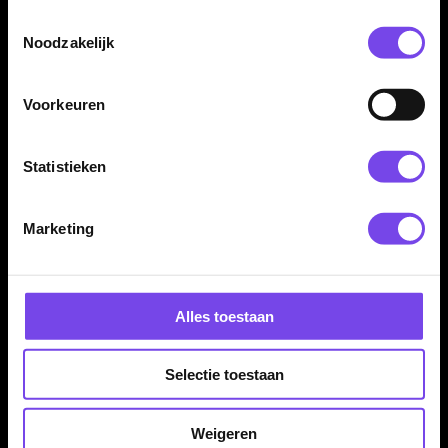
Dart Merk:
Bull's
Toestemmingsselectie
Noodzakelijk
Voorkeuren
Statistieken
Dartspecialist sinds 2016
20.000+ artikelen op voorraad
Marketing
350m² fysieke dartwinkel
Deskundig advies van echte darters
Gratis verzending vanaf €40
Alles toestaan
Hulp Nodig? Wij helpen graag!
Selectie toestaan
Tel: 085-8769938
Klantenservice@mcdartshop.nl
Weigeren