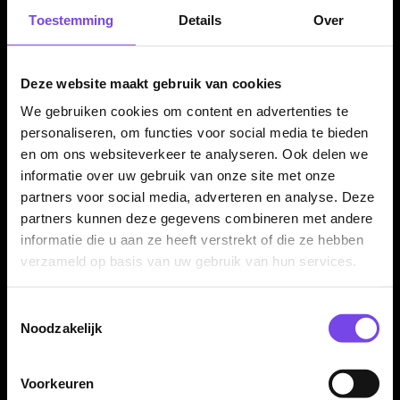
centrale balans en krachtige grip is gericht op focus, controle
Toestemming
Details
Over
en constante prestaties bij iedere worp.
Deze website maakt gebruik van cookies
Voor controle en constante performance
We gebruiken cookies om content en advertenties te
De BULL'S Kendji Steinbach Challenger 90% dartpijlen zijn
personaliseren, om functies voor social media te bieden
geschikt voor darters die veel grip, een stabiele ligging en een
en om ons websiteverkeer te analyseren. Ook delen we
duidelijk wedstrijdgevoel zoeken. Dit maakt de set interessant
informatie over uw gebruik van onze site met onze
partners voor social media, adverteren en analyse. Deze
voor ambitieuze recreatieve spelers en competitiedarters.
partners kunnen deze gegevens combineren met andere
informatie die u aan ze heeft verstrekt of die ze hebben
verzameld op basis van uw gebruik van hun services.
Verkrijgbaar in 23 gram
De BULL'S Kendji Steinbach Challenger 90% dartpijlen zijn
Toestemmingsselectie
verkrijgbaar in 23 gram. Dit populaire steeltip gewicht past
Noodzakelijk
goed bij spelers die controle, grip en een stabiele rechte barrel
willen combineren.
Voorkeuren