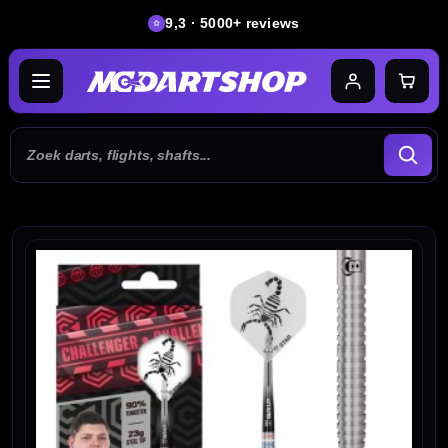
9,3 · 5000+ reviews