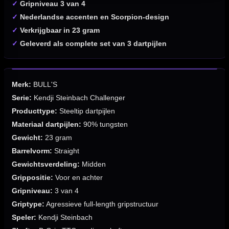
✓
Gripniveau 3 van 4
✓
Nederlandse accenten en Scorpion-design
✓
Verkrijgbaar in 23 gram
✓
Geleverd als complete set van 3 dartpijlen
Merk:
BULL'S
Serie:
Kendji Steinbach Challenger
Producttype:
Steeltip dartpijlen
Materiaal dartpijlen:
90% tungsten
Gewicht:
23 gram
Barrelvorm:
Straight
Gewichtsverdeling:
Midden
Grippositie:
Voor en achter
Gripniveau:
3 van 4
Griptype:
Agressieve full-length gripstructuur
Speler:
Kendji Steinbach