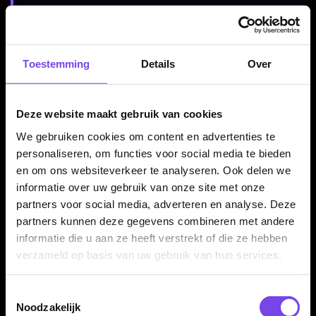
Compleet geleverd met shafts en flights
Toestemming
Details
Over
De Bull's Kim Huybrechts 80% dartpijlen worden geleverd als
complete set van drie dartpijlen, inclusief Bull's aluminium
shafts en Kim Huybrechts flights. Daardoor kun je direct
Deze website maakt gebruik van cookies
spelen met een complete Hurricane setup.
We gebruiken cookies om content en advertenties te
personaliseren, om functies voor social media te bieden
en om ons websiteverkeer te analyseren. Ook delen we
Kenmerken van de Bull's Kim Huybrechts 80% Dartpijlen
informatie over uw gebruik van onze site met onze
✓
Originele Bull's Kim Huybrechts dartpijlen
partners voor social media, adverteren en analyse. Deze
partners kunnen deze gegevens combineren met andere
✓
Ontworpen in samenwerking met Kim Huybrechts
informatie die u aan ze heeft verstrekt of die ze hebben
✓
Steeltip dartpijlen
verzameld op basis van uw gebruik van hun services.
✓
Gemaakt van 80% tungsten
✓
Verkrijgbaar in 23 en 25 gram
Toestemmingsselectie
✓
Rechte barrelvorm
Noodzakelijk
✓
Ringed en incision grip