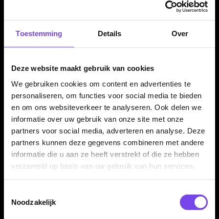
Compleet geleverd met shafts en flights
Toestemming
Details
Over
De Bull's Kim Huybrechts 90% E2 Full Black dartpijlen worden
geleverd als complete set van drie dartpijlen, inclusief Bull's
shafts en Kim Huybrechts flights. Daardoor kun je direct
Deze website maakt gebruik van cookies
spelen met een complete Hurricane setup.
We gebruiken cookies om content en advertenties te
personaliseren, om functies voor social media te bieden
en om ons websiteverkeer te analyseren. Ook delen we
Kenmerken van de Bull's Kim Huybrechts 90% E2 Full
Black Dartpijlen
informatie over uw gebruik van onze site met onze
partners voor social media, adverteren en analyse. Deze
✓
Originele Bull's Kim Huybrechts dartpijlen
partners kunnen deze gegevens combineren met andere
✓
Ontworpen in samenwerking met Kim Huybrechts
informatie die u aan ze heeft verstrekt of die ze hebben
✓
Steeltip dartpijlen
verzameld op basis van uw gebruik van hun services.
✓
Gemaakt van 90% tungsten
✓
Verkrijgbaar in 23 en 25 gram
Toestemmingsselectie
✓
Tapered barrelvorm
Noodzakelijk
✓
Ringed grip over vrijwel de volledige barrel