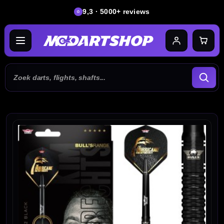
9,3 · 5000+ reviews