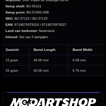
Gripzone:
Over vrijwel de volledige barrel
Setup shaft:
BU-55151
Setup point:
BU-57600-35B
SKU:
BU-37123 / BU-37125
EAN:
8719075979310 / 8719075979327
Land van herkomst:
Nederland
Inhoud:
Set van 3 dartpijlen
Gewicht
Barrel Length
Barrel Width
23 gram
48.00 mm
6.58 mm
25 gram
50.00 mm
6.76 mm