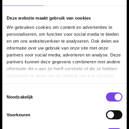
Voor controle en herhaalbare grip
Deze website maakt gebruik van cookies
De BULL'S Leon Weber 90% dartpijlen zijn geschikt voor
We gebruiken cookies om content en advertenties te
darters die een hoogwaardige steeltip set zoeken met veel
personaliseren, om functies voor social media te bieden
gripcontrole, een duidelijke voorste referentiezone en een
en om ons websiteverkeer te analyseren. Ook delen we
stabiele ligging. Dit maakt de set interessant voor fanatieke
informatie over uw gebruik van onze site met onze
recreatieve spelers en competitiedarters.
partners voor social media, adverteren en analyse. Deze
partners kunnen deze gegevens combineren met andere
informatie die u aan ze heeft verstrekt of die ze hebben
Verkrijgbaar in 23 en 25 gram
verzameld op basis van uw gebruik van hun services.
De BULL'S Leon Weber 90% dartpijlen zijn verkrijgbaar in 23
Toestemmingsselectie
en 25 gram. Daarmee kun je kiezen tussen twee populaire
Noodzakelijk
steeltip gewichten binnen dezelfde Leon Weber barrelstijl.
Voorkeuren
Compleet geleverd met shafts en flights