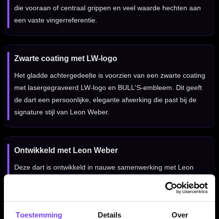
die vooraan of centraal grippen en veel waarde hechten aan
een vaste vingerreferentie.
Zwarte coating met LW-logo
Het gladde achtergedeelte is voorzien van een zwarte coating
met lasergegraveerd LW-logo en BULL'S-embleem. Dit geeft
de dart een persoonlijke, elegante afwerking die past bij de
signature stijl van Leon Weber.
Ontwikkeld met Leon Weber
Deze dart is ontwikkeld in nauwe samenwerking met Leon
Weber. De combinatie van grip, balans en afwerking is gericht
op precisie, individualiteit en een gecontroleerde worp voor
spelers die meer zoeken dan een standaard dart.
Toestemming
Details
Over