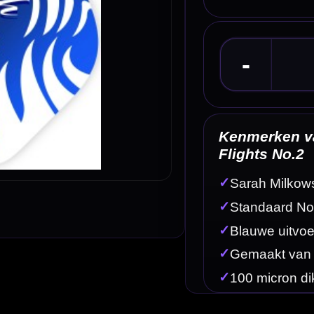
Kenmerken van de Bull's Lightning Sarah Milko
Flights No.2
✓
Sarah Milkowski player flights
✓
Standaard No.2 flightvorm
✓
Blauwe uitvoering
✓
Gemaakt van kunststof
✓
100 micron dikte
Omschrijving
Afbe
design van Sarah Milkowski. Deze blauwe flights zijn gemaakt van kunststof en hebben een dikte 
fmaken met bijpassende player flights.
iteit tijdens de vlucht. In combinatie met het 100 micron materiaal blijven deze Bull's flights go