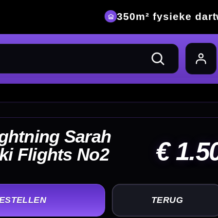
eke dartwinkel
 1.50
UG
+