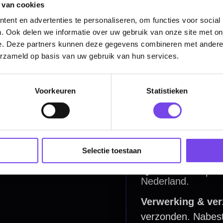
Dartpijlen
 van cookies
ent en advertenties te personaliseren, om functies voor social
Dartborden
. Ook delen we informatie over uw gebruik van onze site met on
Soft Tip Darts
e. Deze partners kunnen deze gegevens combineren met andere i
erzameld op basis van uw gebruik van hun services.
Dart Shirts & Kleding
Mobiele Dartbaan
Voorkeuren
Statistieken
Complete Sets
Scoreborden
Personaliseren
Selectie toestaan
Dart Accessoires
Surrounds
betalen
Retour & ruilen