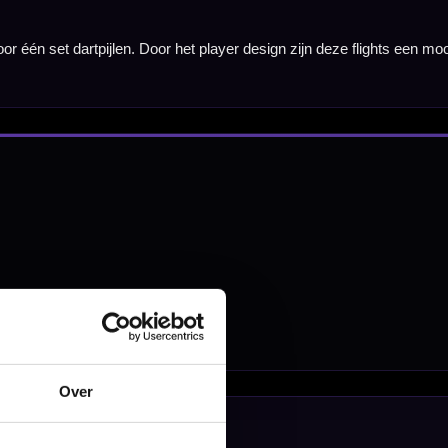
nbergen,
en
Over