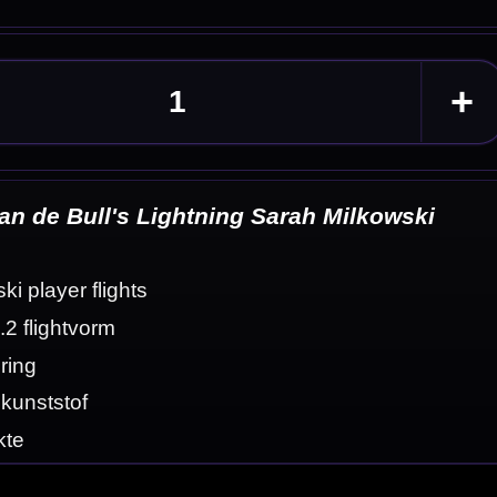
wski
eldingen
van 100 micron.
ed in een standaard