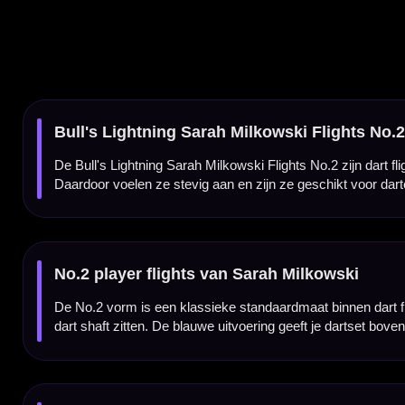
dart shaft zitten. De blauwe uitvoering geeft je dartset bovendien een frisse en profession
Blauwe Bull's flights per set van 3 stuks
De Bull's Lightning Sarah Milkowski flights worden geleverd per set van drie stuks, zodat
keuze voor fans van Sarah Milkowski en darters die hun setup een herkenbare speleruit
Kenmerken van de Bull's Lightning Sarah Milkowski Flights No.2
✓
Sarah Milkowski player flights
✓
Standaard No.2 flightvorm
✓
Blauwe uitvoering
✓
Gemaakt van kunststof
✓
100 micron dikte
✓
Geschikt voor standaard dart shafts
✓
Geleverd per set van 3 flights
Flight Vorm:
Standaard No.2
Flight Kleur:
Blauw
Flight Materiaal:
Kunststof
Flight Dikte:
100 Micron
Flight Merk:
Bull's Germany Darts
Dartspeler:
Sarah Milkowski
Producttype:
Dart flights
Inhoud:
Set van 3 flights