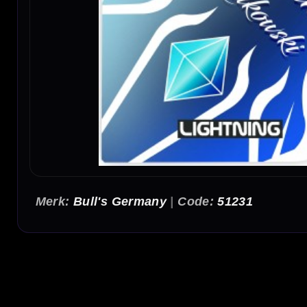
Bull's Germany
|
51231
Bull's Lightning Sarah Milkowski Flights No.2
De Bull's Lightning Sarah Milkowski Flights No.2 zijn dart flights met het herkenbare 
Daardoor voelen ze stevig aan en zijn ze geschikt voor darters die hun dartset willen a
No.2 player flights van Sarah Milkowski
De No.2 vorm is een klassieke standaardmaat binnen dart flights en zorgt voor veel stabil