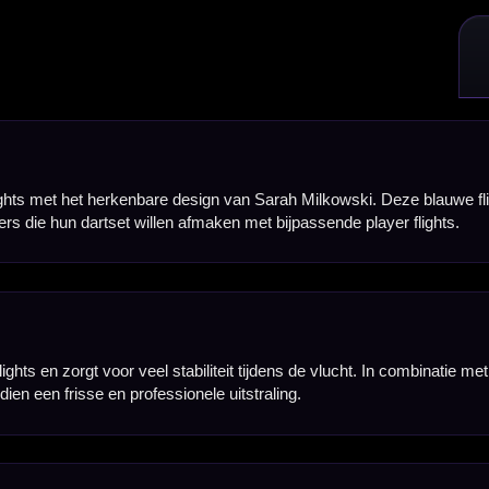
ele uitstraling.
 je direct een complete set flights hebt voor één set dartpijlen. Door het player design zijn deze 
straling willen geven.