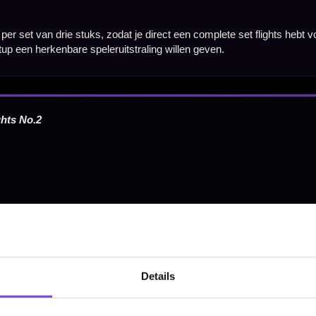
Hulp Nodig? Wij helpen graag!
Tel: 085-8769938
Klantenservice@mcdartshop.nl
Mcdartshop.nl Graaf Hendrikstraat 5A1, 4651TB Stee
Nederland.
Verwerking & verzending:
Op voorraad: direct verwerkt 
verzonden. Nabestelling: afhankelijk van leverancier.
Wil je Mcdartshop.nl volgen?
Details
Categorieën