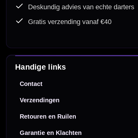
20.000+ op voorraad
Betrouw
Deskundig advies
Fysiek
Van echte darters
350m² i
Betaal veilig met
iDEAL / Wero
Sofort
Webwink
is
9.3/10
Copyright © 2016-2026 Mcdartshop.n