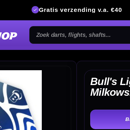
is verzending v.a. €40
350m² fysi
Bull's Lightning Sarah
€
Milkowski Flights No2
TER
-