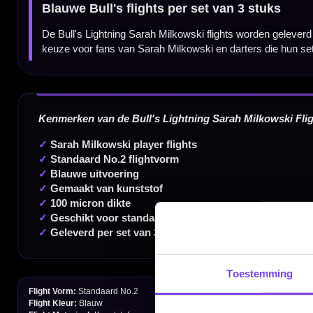
Dartspecialist sinds 2016
20.000+ artikelen op voorraad
350m² fysieke dartwinkel
Deskundig advies van echte darters
Gratis verzending vanaf €40
Toestemming
Handige links