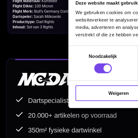
Contact
Deze website maakt gebruik
We gebruiken cookies om cont
Verzendingen
websiteverkeer te analyseren
Retouren en Ruilen
media, adverteren en analys
verstrekt of die ze hebben v
Garantie en Klachten
Betaalmogelijkheden
Toestemmingsselectie
Noodzakelijk
Order Verwerking
Bedrijfsgegevens
Afstand & Hoogte
Weigeren
Spelregels Darten
Cadeaubonnen
Direct verzonden
Veilig 