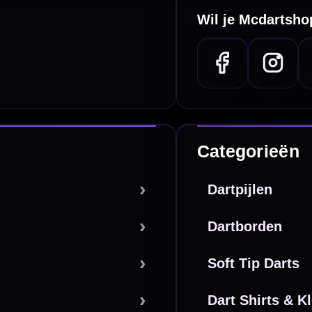
bare betaalmethodes
Snel en duidelijk geregeld
e dartwinkel
Gratis verzending
n Steenbergen
Vanaf €40
PayPal
Creditcard
Overboeking
Bancontact (BE)
De waardering bij
el Keurmerk Klantbeoordelingen
⭐⭐⭐⭐⭐
gebaseerd op
5641 reviews
.
l | KvK 66339332 |
Algemene voorwaarden
|
Privacy
|
Cookies
powered