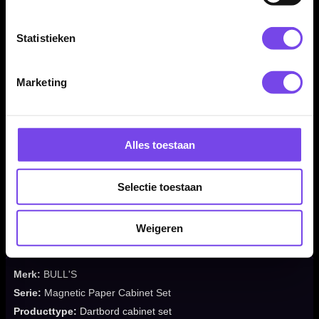
darts extra uitdaging toevoegt voor wie verder wil oefenen.
Statistieken
Kenmerken van de BULL'S Magnetic Paper Cabinet Set
Marketing
✓
2-in-1 dartbord set van BULL'S
✓
Magnetische zijde en papieren dartbordzijde
✓
Geschikt voor kinderen, beginners en recreatief gebruik
Alles toestaan
✓
Inclusief 6 magnetische darts
✓
Inclusief 6 steeltip dartpijlen
✓
Compleet geleverd als cabinet set
Selectie toestaan
✓
Diameter van 40 cm
✓
Leuk als cadeau of familiespel
Weigeren
Merk:
BULL'S
Serie:
Magnetic Paper Cabinet Set
Producttype:
Dartbord cabinet set