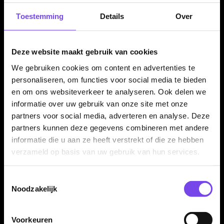
Het dartbord heeft een diameter van 40 cm. Dit maakt de set
Toestemming
Details
Over
compact genoeg voor thuisgebruik, maar groot genoeg om op
een leuke manier te oefenen met mikken, gooien en scoren.
Deze website maakt gebruik van cookies
We gebruiken cookies om content en advertenties te
Leuk cadeau voor kinderen en gezinnen
personaliseren, om functies voor social media te bieden
De BULL'S Magnetic Paper Cabinet Set is een leuke keuze als
en om ons websiteverkeer te analyseren. Ook delen we
cadeau voor kinderen, beginners of gezinnen die samen een
informatie over uw gebruik van onze site met onze
laagdrempelig dartspel willen spelen. Door de combinatie van
partners voor social media, adverteren en analyse. Deze
partners kunnen deze gegevens combineren met andere
magnetisch en papieren dartbord blijft de set afwisselend en
informatie die u aan ze heeft verstrekt of die ze hebben
geschikt voor meerdere leeftijden.
verzameld op basis van uw gebruik van hun services.
Toestemmingsselectie
Voor beginners en recreatief gebruik
Noodzakelijk
Deze dartbord set is vooral geschikt voor kinderen, beginners
en recreatieve spelers. De magnetische zijde maakt het spel
Voorkeuren
veilig en toegankelijk, terwijl de papieren zijde met steeltip