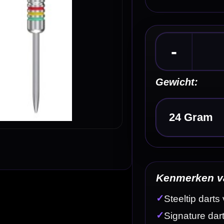
Kies een optie
Kenmerken van de BULL'S Martijn Dragt 90% Dar
✓
Steeltip darts van BULL'S
✓
Signature darts van Martijn Dragt
✓
Gemaakt van 90% tungsten
✓
Meerdere gripzones over de volledige barrel
✓
Fijne nanogrip aan de voorzijde
Omschrijving
Afbe