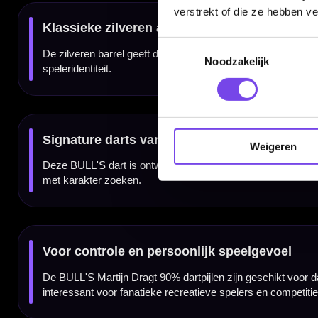
✓
Fijne nanogrip aan de voorzijde
verstrekt of die ze hebben v
✓
Geschikt voor verschillende griptechnieken
✓
Groene, gele en rode carnaval-accenten
✓
Klassieke zilveren afwerking
Toestemmingsselectie
✓
Verkrijgbaar in 24 gram
✓
Geleverd als complete set van 3 dartpijlen
Noodzakelijk
Merk:
BULL'S
Serie:
Martijn Dragt
Producttype:
Steeltip dartpijlen
Materiaal dartpijlen:
90% tungsten
Weigeren
Gewicht:
24 gram
Barrel grip type:
Meerdere gripzones met nanogrip
Grippositie:
Voor, midden en achter
Kleur:
Zilver met groen, geel en rood
Speler:
Martijn Dragt
Flights:
Martijn Dragt flights
Doelgroep:
Fanatieke recreatieve spelers en competitiedarters
Inhoud:
Set van 3 dartpijlen inclusief shafts en flights
Gewicht
Barrel Length
24 gram
55.00 mm