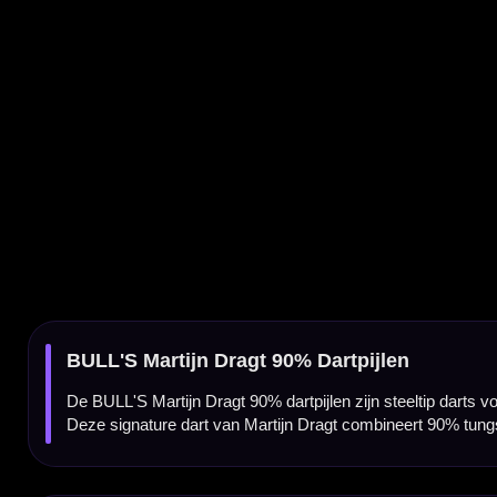
De BULL'S Martijn Dragt 90% dartpijlen zijn steeltip darts voor spelers die een profession
Deze signature dart van Martijn Dragt combineert 90% tungsten met meerdere gripzones
Martijn Dragt darts van BULL'S
De Martijn Dragt dart is gemaakt voor darters die een uitgebalanceerde set zoeken met r
gecontroleerd aan, of je nu vooraan, centraal of achterop grippt.
90% tungsten barrel
De barrel is gemaakt van 90% tungsten. Hierdoor voelt de dart compact, degelijk en pr
vertrouwen zoeken in een vaste steeltip set.
Meerdere gripzones over de barrel
De barrel is voorzien van meerdere gripzones die over de volledige lengte zijn verdeeld. 
vastzit.
Fijne nanogrip aan de voorzijde