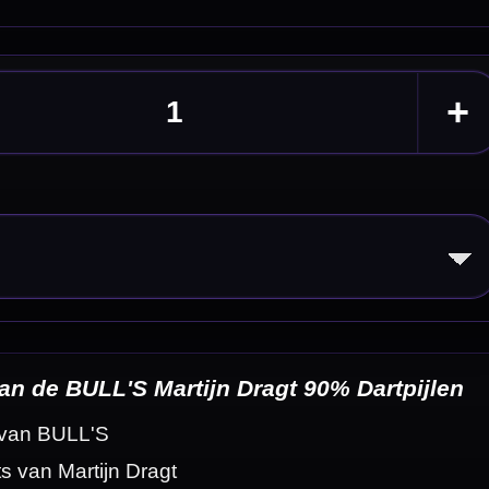
tpijlen
eldingen