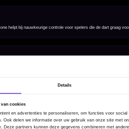
steeltip set zoeken met flexibele gripmogelijkheden, een stabiele ligging en een opvallend design
ip gewicht past goed bij spelers die een gebalanceerde dart zoeken met controle, grip en stabiliteit
Details
len, inclusief shafts en Martijn Dragt flights. Daardoor kun je direct spelen met een complete Ma
 van cookies
ent en advertenties te personaliseren, om functies voor social
. Ook delen we informatie over uw gebruik van onze site met on
e. Deze partners kunnen deze gegevens combineren met andere i