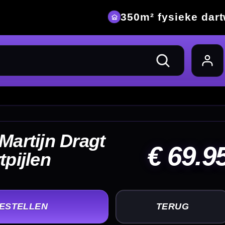
eke dartwinkel
69.95
UG
+