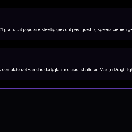
Hulp Nodig? Wij helpen graag!
Tel: 085-8769938
Klantenservice@mcdartshop.nl
Mcdartshop.nl Graaf Hendrikstraat 5A1, 4651TB Stee
Nederland.
Verwerking & verzending:
Op voorraad: direct verwerkt 
verzonden. Nabestelling: afhankelijk van leverancier.
Wil je Mcdartshop.nl volgen?
Categorieën
Dartpijlen