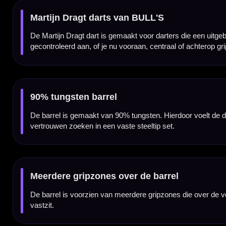
Aan de puntzijde van de barrel zit een fijne nanogrip. Deze zone helpt bij nauwkeurige co
Carnaval-accenten in groen, geel en rood
Direct achter de voorste gripzone vallen de gekleurde ringen in groen, geel en rood op. 
Gebalanceerde setup voor verschillende gripstijlen
De Martijn Dragt dart is ontworpen als uitgebalanceerde setup voor spelers met uiteen
herhaalbaar gevoel tijdens de worp.
Klassieke zilveren afwerking
De zilveren barrel geeft de dart een klassieke en professionele uitstraling. In combina
speleridentiteit.
Signature darts van Martijn Dragt
Deze BULL'S dart is ontwikkeld als signature model van Martijn Dragt. De combinatie van
met karakter zoeken.