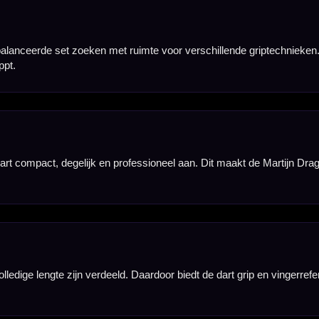
ntrole voor spelers die de dart graag vooraan vasthouden of extra referentie willen richting de pu
Deze details verwijzen naar Martijn Dragt en geven de dart een persoonlijk, herkenbaar en vrolijk 
lopende griptechnieken. De rechte, slanke barrel en de verdeling van gripzones zorgen voor een 
tie met de gekleurde accenten en de zwarte Martijn Dragt-flights ontstaat een herkenbare set met 
 grip, uitstraling en persoonlijke details maakt de set interessant voor fans en spelers die een 