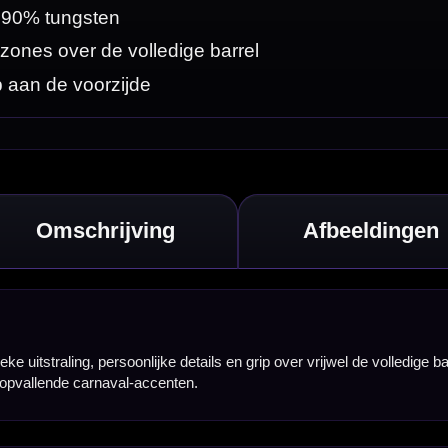
e volledige barrel.
el en
eperen en
ste gripstijl