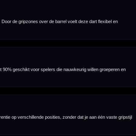
nt.
karakter.
betrouwbaar en
een sterke
technische dart