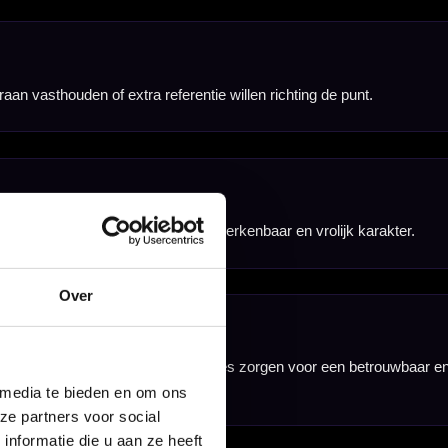
. Dit maakt de set
.
Over
rtijn Dragt setup.
 media te bieden en om ons
ze partners voor social
nformatie die u aan ze heeft