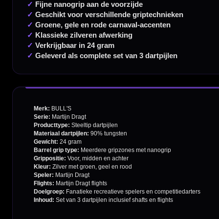
Verzendingen
Retouren en Ruilen
Garantie en Klachten
Betaalmogelijkheden
Order Verwerking
Bedrijfsgegevens
Afstand & Hoogte
Spelregels Darten
Cadeaubonnen
Direct verzonden
Veilig 
20.000+ op voorraad
Betrouw