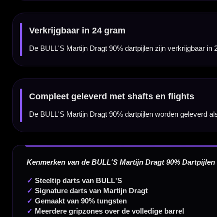
Dartspecialist sinds 2016
20.000+ artikelen op voorraad
350m² fysieke dartwinkel
Deskundig advies van echte darters
Gratis verzending vanaf €40
Handige links
Contact