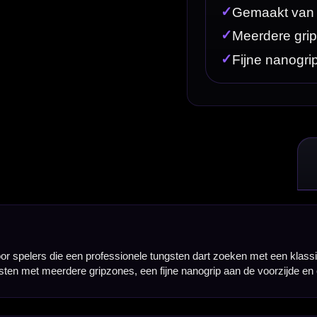
ele tungsten dart zoeken met een klassieke uitstraling, persoonlijke details en grip over vrijwel d
, een fijne nanogrip aan de voorzijde en opvallende carnaval-accenten.
uimte voor verschillende griptechnieken. Door de gripzones over de barrel voelt deze dart flexib
ofessioneel aan. Dit maakt de Martijn Dragt 90% geschikt voor spelers die nauwkeurig willen gro
Daardoor biedt de dart grip en vingerreferentie op verschillende posities, zonder dat je aan één va