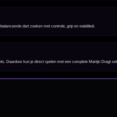
nbergen,
en