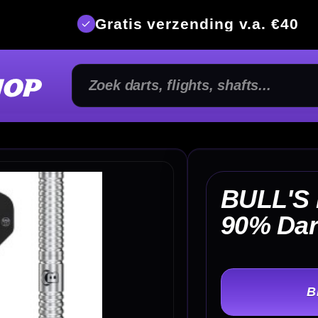
is verzending v.a. €40
350m² fysi
BULL'S Martijn Dragt
€ 
90% Dartpijlen
TER
-
Gewicht: