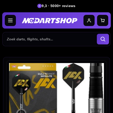
9,3 · 5000+ reviews