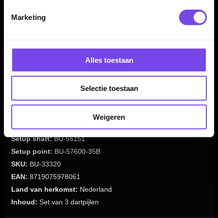
Marketing
Merk:
Bull's
Dartspeler:
Massimo Dalla-Rosa
Producttype:
Steeltip dartpijlen
Alles toestaan
Materiaal dartpijlen:
90% tungsten
Gewicht:
20 gram
Selectie toestaan
Barrel kleur:
Zwart / Zilver / Goud
Barrel vorm:
Torpedo
Barrel grip type:
Ringed
Weigeren
Setup flight:
BU-51027
Setup shaft:
BU-55151
Setup point:
BU-57600-35B
SKU:
BU-33320
EAN:
8719075978061
Land van herkomst:
Nederland
Inhoud:
Set van 3 dartpijlen