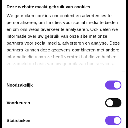
steeltip dartset.
Deze website maakt gebruik van cookies
We gebruiken cookies om content en advertenties te
personaliseren, om functies voor social media te bieden
Kenmerken van de Bull's Massimo Dalla-Rosa 90%
Dartpijlen
en om ons websiteverkeer te analyseren. Ook delen we
informatie over uw gebruik van onze site met onze
✓
Originele Bull's Massimo Dalla-Rosa dartpijlen
partners voor social media, adverteren en analyse. Deze
✓
Ontworpen in samenwerking met Massimo Dalla-Rosa
partners kunnen deze gegevens combineren met andere
✓
Steeltip dartpijlen
informatie die u aan ze heeft verstrekt of die ze hebben
✓
Gemaakt van 90% tungsten
verzameld op basis van uw gebruik van hun services.
✓
Alleen verkrijgbaar in 20 gram
✓
Torpedo barrelvorm
Toestemmingsselectie
✓
Ringed grip voor betrouwbare controle
Noodzakelijk
✓
Zwart, zilver en goud design
✓
Barrel lengte: 43.00 mm
Voorkeuren
✓
Barrel dikte: 7.34 mm
✓
Inclusief Bull's shafts en Bull's flights
✓
Geleverd als complete set van 3 dartpijlen
Statistieken