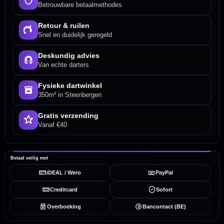
Betrouwbare betaalmethodes
Retour & ruilen
Snel en duidelijk geregeld
Deskundig advies
Van echte darters
Fysieke dartwinkel
350m² in Steenbergen
Gratis verzending
Vanaf €40
Betaal veilig met
iDEAL / Wero
PayPal
Creditcard
Sofort
Overboeking
Bancontact (BE)