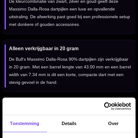
De kleurcombinatie van zwart, zilver en goud geeft deze
Massimo Dalla-Rosa dartpijlen een luxe en opvallende
uitstraling. De afwerking past goed bij een professionele setup
met donkere of gouden accessoires.
Alleen verkrijgbaar in 20 gram
De Bull's Massimo Dalla-Rosa 90% dartpijlen zijn verkrijgbaar
in 20 gram. Met een barrel lengte van 43.00 mm en een barrel
width van 7.34 mm is dit een korte, compacte dart met een
stevig gevoel in de hand.
Compleet geleverd met shafts en flights
De Bull's Massimo Dalla-Rosa 90% dartpijlen worden geleverd
Toestemming
Details
Over
als complete set van drie dartpijlen, inclusief Bull's shafts en
Bull's flights. Daardoor kun je direct spelen met een complete