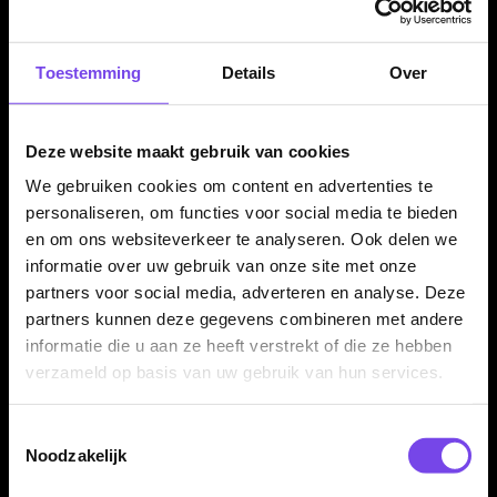
Compleet geleverd met shafts en flights
Toestemming
Details
Over
De Bull's Max Hopp 80% Black dartpijlen worden geleverd als
complete set van drie dartpijlen, inclusief Bull's shafts en Bull's
flights. Daardoor kun je direct spelen met een complete Max
Deze website maakt gebruik van cookies
Hopp setup.
We gebruiken cookies om content en advertenties te
personaliseren, om functies voor social media te bieden
en om ons websiteverkeer te analyseren. Ook delen we
Kenmerken van de Bull's Max Hopp 80% Black Dartpijlen
informatie over uw gebruik van onze site met onze
partners voor social media, adverteren en analyse. Deze
✓
Originele Bull's Max Hopp dartpijlen
partners kunnen deze gegevens combineren met andere
✓
Ontworpen in samenwerking met Max Hopp
informatie die u aan ze heeft verstrekt of die ze hebben
✓
Steeltip dartpijlen
verzameld op basis van uw gebruik van hun services.
✓
Gemaakt van 80% tungsten
✓
Verkrijgbaar in 22 en 24 gram
Toestemmingsselectie
✓
Torpedo barrelvorm
Noodzakelijk
✓
Full-length ringed grip
✓
Zwarte barrelafwerking