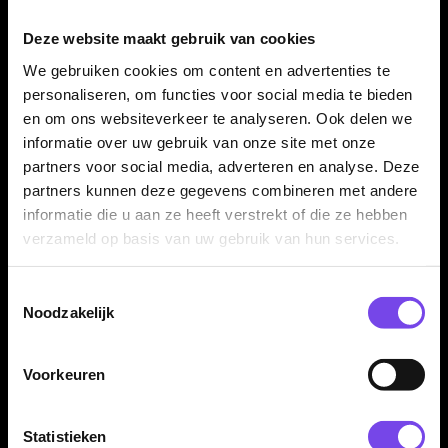
Kenmerken van de Bull's Mercurius Ava 90% Dartpijlen
Deze website maakt gebruik van cookies
✓
Originele Bull's Mercurius Ava steeltip dartpijlen
We gebruiken cookies om content en advertenties te
✓
Gemaakt van 90% tungsten
personaliseren, om functies voor social media te bieden
✓
Verkrijgbaar in 15, 17 en 19 gram
en om ons websiteverkeer te analyseren. Ook delen we
✓
Rechte en dunne barrelvorm
informatie over uw gebruik van onze site met onze
✓
Ringed grip met verticale groeven
partners voor social media, adverteren en analyse. Deze
✓
Zilverkleurige barrelafwerking
partners kunnen deze gegevens combineren met andere
✓
Barrel lengte: 53.00 mm
informatie die u aan ze heeft verstrekt of die ze hebben
✓
Barrel dikte: 5.93 mm
verzameld op basis van uw gebruik van hun services.
✓
Geschikt voor verschillende gripstijlen
✓
Inclusief Bull's shafts en Bull's flights
Toestemmingsselectie
✓
Geleverd als complete set van 3 dartpijlen
Noodzakelijk
Voorkeuren
Merk:
Bull's
Serie:
Mercurius Ava
Statistieken
Producttype:
Steeltip dartpijlen