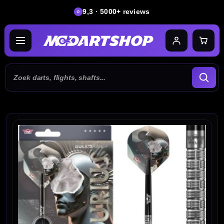
9,3 · 5000+ reviews