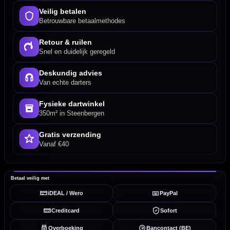
Veilig betalen
Betrouwbare betaalmethodes
Retour & ruilen
Snel en duidelijk geregeld
Deskundig advies
Van echte darters
Fysieke dartwinkel
350m² in Steenbergen
Gratis verzending
Vanaf €40
Betaal veilig met
iDEAL / Wero
PayPal
Creditcard
Sofort
Overboeking
Bancontact (BE)