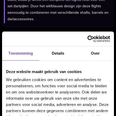
set dartpijlen. Door het wit/blauwe design zijn deze flights
eenvoudig te combineren met verschillende shafts, barrels en
dartaccessoires.
Kenmerken van de Bull's Metrixx Azza Flights No.2
✓
Bull's Metrixx dart flights
Toestemming
Details
Over
✓
Standaard No.2 flightvorm
✓
Wit/blauwe Azza uitvoering
✓
Gemaakt van kunststof
Deze website maakt gebruik van cookies
✓
Stevige 150 micron dikte
We gebruiken cookies om content en advertenties te
✓
Geschikt voor standaard dart shafts
personaliseren, om functies voor social media te bieden
✓
Geleverd per set van 3 flights
en om ons websiteverkeer te analyseren. Ook delen we
informatie over uw gebruik van onze site met onze
partners voor social media, adverteren en analyse. Deze
Flight Vorm:
Standaard No.2
partners kunnen deze gegevens combineren met andere
Flight Kleur:
Wit/Blauw