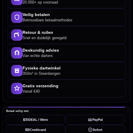
20.000+ op voorraad
Veilig betalen
Betrouwbare betaalmethodes
Retour & ruilen
Snel en duidelijk geregeld
Deskundig advies
Van echte darters
Fysieke dartwinkel
350m² in Steenbergen
Gratis verzending
Vanaf €40
Betaal veilig met
iDEAL / Wero
PayPal
Creditcard
Sofort