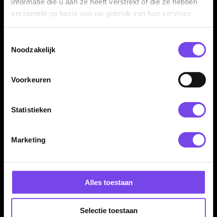
informatie die u aan ze heeft verstrekt of die ze hebben
Flight Materiaal:
Kunststof
verzameld op basis van uw gebruik van hun services.
Flight Dikte:
150 Micron
Flight Merk:
Bull's Germany Darts
Toestemmingsselectie
Producttype:
Dart flights
Noodzakelijk
Inhoud:
Set van 3 flights
Voorkeuren
Statistieken
Marketing
Dartspecialist sinds 2016
20.000+ artikelen op voorraad
350m² fysieke dartwinkel
Alles toestaan
Deskundig advies van echte darters
Gratis verzending vanaf €40
Selectie toestaan