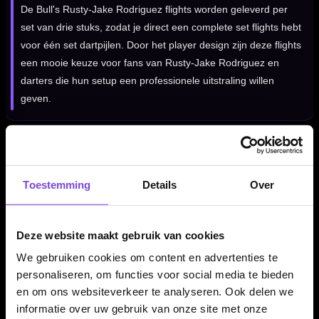
De Bull's Rusty-Jake Rodriguez flights worden geleverd per
set van drie stuks, zodat je direct een complete set flights hebt
voor één set dartpijlen. Door het player design zijn deze flights
een mooie keuze voor fans van Rusty-Jake Rodriguez en
darters die hun setup een professionele uitstraling willen
geven.
Kenmerken van de Bull's Metrixx Rusty-Jake Rodriguez
Flights No.2
Toestemming
Details
Over
✓
Rusty-Jake Rodriguez player flights
✓
Standaard No.2 flightvorm
✓
Zwart/roze uitvoering
Deze website maakt gebruik van cookies
✓
Gemaakt van kunststof
We gebruiken cookies om content en advertenties te
✓
Stevige 150 micron dikte
personaliseren, om functies voor social media te bieden
✓
Geschikt voor standaard dart shafts
en om ons websiteverkeer te analyseren. Ook delen we
✓
Geleverd per set van 3 flights
informatie over uw gebruik van onze site met onze