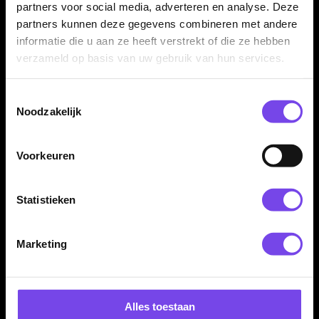
partners voor social media, adverteren en analyse. Deze
partners kunnen deze gegevens combineren met andere
Flight Vorm:
Standaard No.2
informatie die u aan ze heeft verstrekt of die ze hebben
Flight Kleur:
Zwart/Roze
verzameld op basis van uw gebruik van hun services.
Flight Materiaal:
Kunststof
Flight Dikte:
150 Micron
Toestemmingsselectie
Flight Merk:
Bull's Germany Darts
Noodzakelijk
Dartspeler:
Rusty-Jake Rodriguez
Producttype:
Dart flights
Voorkeuren
Inhoud:
Set van 3 flights
Statistieken
Marketing
Dartspecialist sinds 2016
Alles toestaan
20.000+ artikelen op voorraad