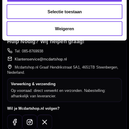
350m² fysieke dartwinkel
Selectie toestaan
Deskundig advies van echte darters
Gratis verzending vanaf €40
Weigeren
Hulp Nodig? Wij helpen graag!
Tel: 085-8769938
Klantenservice@mcdartshop.nl
Mcdartshop.nl Graaf Hendrikstraat 5A1, 4651TB Steenbergen,
Nederland.
Verwerking & verzending
Op voorraad: direct verwerkt en verzonden. Nabestelling:
afhankelijk van leverancier.
Wil je Mcdartshop.nl volgen?