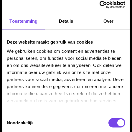
kleur combineert eenvoudig met vrijwel iedere dartset.
Toestemming
Details
Over
Bull's Nylon Dura shafts per set van 3 stuks
De Bull's Nylon Dura Shafts Black worden geleverd per set
Deze website maakt gebruik van cookies
van drie stuks. Daarmee heb je direct genoeg shafts voor één
We gebruiken cookies om content en advertenties te
complete set dartpijlen. Ideaal als vervanging, upgrade of
personaliseren, om functies voor social media te bieden
reserve voor je huidige dartsetup.
en om ons websiteverkeer te analyseren. Ook delen we
informatie over uw gebruik van onze site met onze
partners voor social media, adverteren en analyse. Deze
Kenmerken van de Bull's Nylon Dura Shafts Black
partners kunnen deze gegevens combineren met andere
✓
Originele Bull's Nylon Dura dart shafts
informatie die u aan ze heeft verstrekt of die ze hebben
✓
Gemaakt van licht nylon
verzameld op basis van uw gebruik van hun services.
✓
Inclusief ring voor stevige flight grip
✓
Zwarte uitvoering
Toestemmingsselectie
✓
Verkrijgbaar in X-Short, Short, Inbetween en Medium
Noodzakelijk
✓
Goed te combineren met verschillende flights