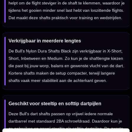
helpt om de flight steviger in de shaft te klemmen, waardoor je
tijdens het gooien minder snel last hebt van loszittende flights.
Dat maakt deze shafts praktisch voor training en wedstrijden.
Verkrijgbaar in meerdere lengtes
De Bull's Nylon Dura Shafts Black zijn verkrijgbaar in X-Short,
Short, Inbetween en Medium. Zo kun je de shaftlengte kiezen
die past bij jouw worp, balans en gewenste vlucht van de dart.
Kortere shafts maken de setup compacter, terwijl langere
shafts vaak meer stabiliteit aan de achterkant geven.
Geschikt voor steeltip en softtip dartpijlen
Deze Bull's dart shafts passen op vrijwel iedere normale
dartbarrel met standaard 2BA schroefdraad. Daardoor kun je
ze gebruiken op zowel steeltip als softtip dartpijlen. De zwarte