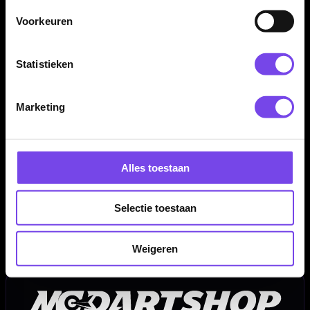
✓
Geschikt voor steeltip en softtip dartpijlen
Voorkeuren
✓
Geleverd per set van 3 stuks
Statistieken
Shaft Maat:
X-Short / Short / Inbetween / Medium
Shaft Soort:
Nylon + Ring
Marketing
Shaft Kleur:
Zwart
Shaft Merk:
Bull's
Producttype:
Dart shafts
Alles toestaan
Serie:
Bull's Nylon Dura
Geschikt voor:
Steeltip en softtip dartpijlen
Selectie toestaan
Inhoud:
Set van 3 stuks
Weigeren