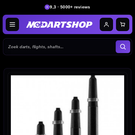
9,3 · 5000+ reviews