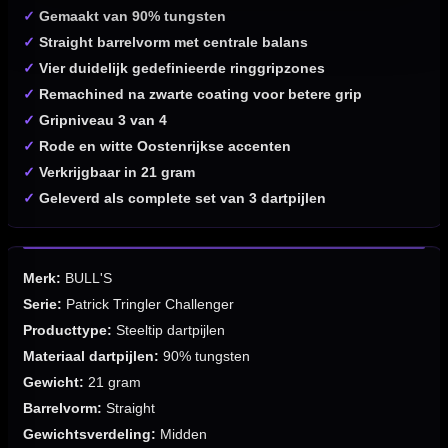
✓
Gemaakt van 90% tungsten
✓
Straight barrelvorm met centrale balans
✓
Vier duidelijk gedefinieerde ringgripzones
✓
Remachined na zwarte coating voor betere grip
✓
Gripniveau 3 van 4
✓
Rode en witte Oostenrijkse accenten
✓
Verkrijgbaar in 21 gram
✓
Geleverd als complete set van 3 dartpijlen
Merk:
BULL'S
Serie:
Patrick Tringler Challenger
Producttype:
Steeltip dartpijlen
Materiaal dartpijlen:
90% tungsten
Gewicht:
21 gram
Barrelvorm:
Straight
Gewichtsverdeling:
Midden