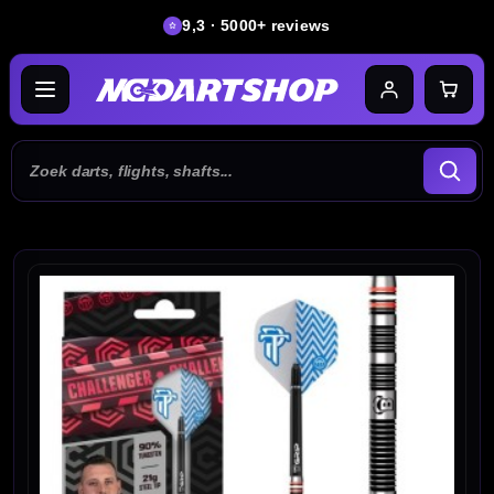
9,3 · 5000+ reviews