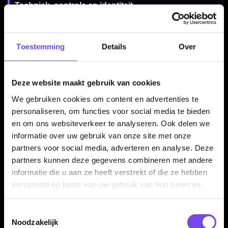
Techniek, controle en identiteit
De Patrick Tringler Challenger combineert een zuiver
technisch ontwerp met een persoonlijke afwerking. De rechte
Toestemming
Details
Over
barrel, ringgripzones en zwarte coating maken dit een dart
met focus op prestatie én uitstraling.
Deze website maakt gebruik van cookies
We gebruiken cookies om content en advertenties te
Voor spelers die controle zoeken
personaliseren, om functies voor social media te bieden
De BULL'S Patrick Tringler Challenger 90% dartpijlen zijn
en om ons websiteverkeer te analyseren. Ook delen we
geschikt voor darters die een rechte steeltip set zoeken met
informatie over uw gebruik van onze site met onze
stabiele balans, duidelijke grip en een professioneel
partners voor social media, adverteren en analyse. Deze
speelgevoel. Dit maakt de set interessant voor fanatieke
partners kunnen deze gegevens combineren met andere
recreatieve spelers en competitiedarters.
informatie die u aan ze heeft verstrekt of die ze hebben
verzameld op basis van uw gebruik van hun services.
Verkrijgbaar in 21 gram
Toestemmingsselectie
Noodzakelijk
De BULL'S Patrick Tringler Challenger 90% dartpijlen zijn