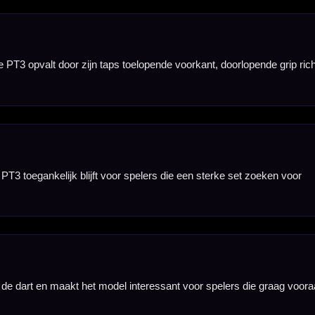
vinden.
controleerde
ddenzone en het
n, recreatief