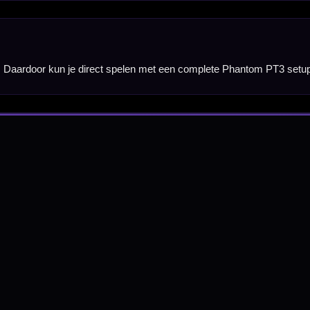
nbergen,
en