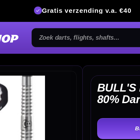
is verzending v.a. €40
350m² fysi
BULL'S Phantom PT3
€ 
80% Dartpijlen
TER
-
Gewicht: