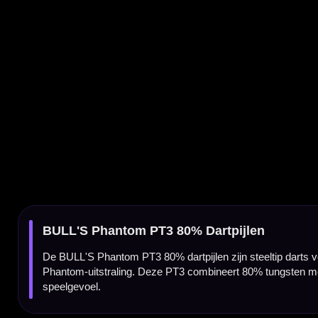
De BULL'S Phantom PT3 80% dartpijlen zijn steeltip darts voor spelers die een betrou
Phantom-uitstraling. Deze PT3 combineert 80% tungsten met een gripstructuur die doorloo
speelgevoel.
Phantom PT3 darts van BULL'S
De Phantom PT3 is onderdeel van de Phantom-serie van BULL'S. Deze serie bestaat uit v
de punt en smalle gladde middenzone.
80% tungsten barrel
De barrel is gemaakt van 80% tungsten. Hierdoor voelt de dart degelijk en compacter aa
training, competitie of recreatief gebruik.
Wave grip tot aan de punt
De BULL'S Phantom PT3 heeft een wave grip die helemaal doorloopt tot aan de punt. Di
grippen of extra controle zoeken richting de punt.
Smalle gladde middenzone