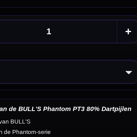
tpijlen
eldingen