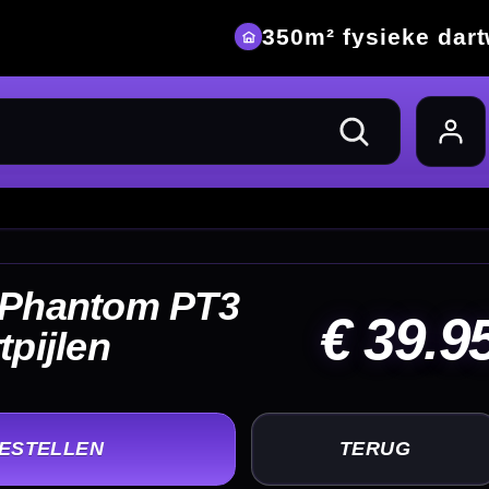
eke dartwinkel
39.95
UG
+