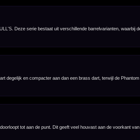
 PT3 een herkenbaar gevoel in de hand en kan helpen als tactiele overgang tussen de gripdelen.
 spelers die graag vooraan contact zoeken en een vloeiende overgang richting de punt belangrijk 
e barrel willen. De doorlopende wave grip helpt bij een vaste vingerpositie en ondersteunt een ge
vormen en gripstijlen. De PT3 onderscheidt zich binnen deze lijn door de wave grip, de gladde mi
en dart zoeken met veel grip en een duidelijke barrelidentiteit. De set past goed bij thuis oefene