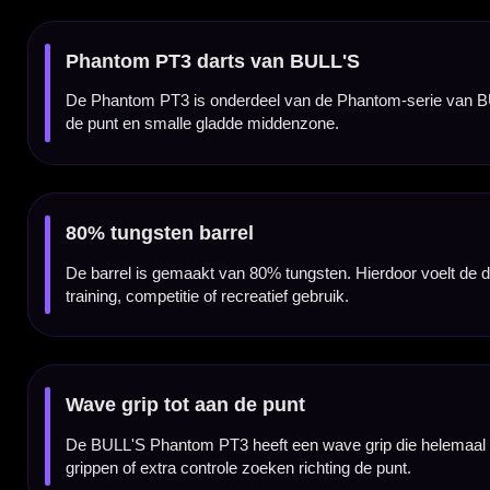
In het midden van de barrel zit een smallere gladde zone. Deze zone geeft de Phantom
Taps toelopend richting de punt
De barrel wordt smaller richting de punt. Daardoor voelt de dart gecontroleerd aan voor
Voor spelers die veel front grip zoeken
De Phantom PT3 is vooral interessant voor darters die extra grip aan de voorkant van d
release.
Phantom-serie met meerdere barrelvormen
De Phantom-serie is ontwikkeld voor spelers die willen kiezen uit verschillende barrel
taps toelopende frontprofiel.
Voor training, competitie en recreatief gebruik
De BULL'S Phantom PT3 80% dartpijlen zijn geschikt voor spelers die een degelijke tungst