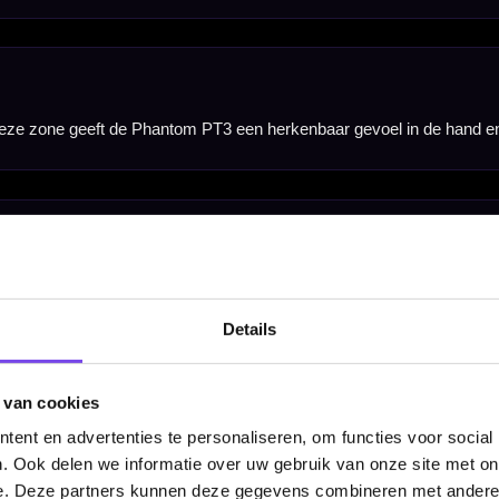
kun je kiezen tussen drie populaire steeltip gewichten binnen dezelfde Phantom PT3 barrelstijl.
ijlen, inclusief shafts en Phantom flights. Daardoor kun je direct spelen met een complete Pha
Details
 van cookies
ent en advertenties te personaliseren, om functies voor social
. Ook delen we informatie over uw gebruik van onze site met on
e. Deze partners kunnen deze gegevens combineren met andere i