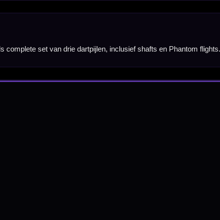
Hulp Nodig? Wij helpen graag!
Tel: 085-8769938
Klantenservice@mcdartshop.nl
Mcdartshop.nl Graaf Hendrikstraat 5A1, 4651TB Stee
Nederland.
Verwerking & verzending:
Op voorraad: direct verwerkt 
verzonden. Nabestelling: afhankelijk van leverancier.
Wil je Mcdartshop.nl volgen?
Categorieën
Dartpijlen
Dartborden