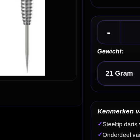
Kies een optie
Kenmerken van de BULL'S Phantom PT3 80% Dar
✓
Steeltip darts van BULL'S
✓
Onderdeel van de Phantom-serie
✓
Gemaakt van 80% tungsten
✓
Wave grip die doorloopt tot aan de punt
✓
Smallere gladde zone in het midden van de barrel
Omschrijving
Afbe