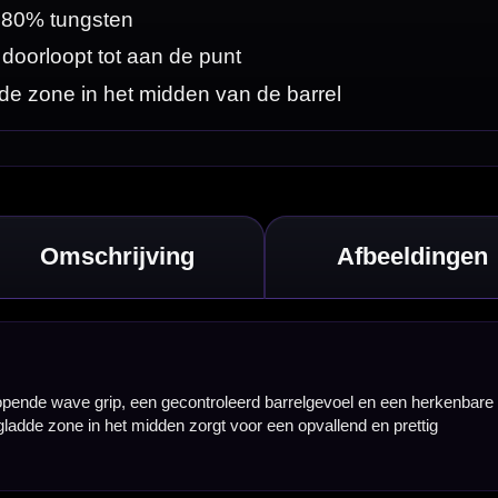
en herkenbare
rettig
ende grip richting
zoeken voor
ie graag vooraan