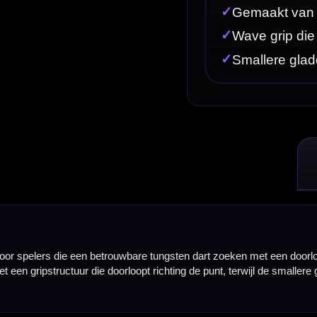
wbare tungsten dart zoeken met een doorlopende wave grip, een gecontroleerd barrelgevoel en e
pt richting de punt, terwijl de smallere gladde zone in het midden zorgt voor een opvallend en p
erschillende barrelvarianten, waarbij de PT3 opvalt door zijn taps toelopende voorkant, doorlop
n dan een brass dart, terwijl de Phantom PT3 toegankelijk blijft voor spelers die een sterke set 
t geeft veel houvast aan de voorkant van de dart en maakt het model interessant voor spelers d