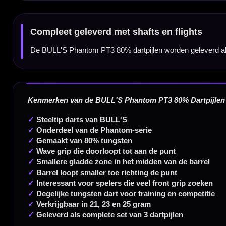
Dartspecialist sinds 2016
20.000+ artikelen op voorraad
350m² fysieke dartwinkel
Deskundig advies van echte darters
Gratis verzending vanaf €40
Handige links
Contact
Verzendingen