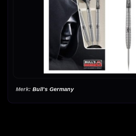
Bull's Germany
BULL'S Phantom PT3 80% Dartpijlen