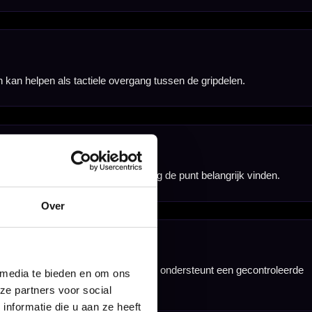
ntom PT3 setup.
Over
 media te bieden en om ons
ze partners voor social
nformatie die u aan ze heeft