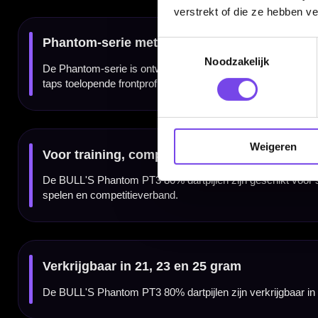
verstrekt of die ze hebben v
Toestemmingsselectie
Merk:
BULL'S
Serie:
Phantom PT3
Noodzakelijk
Producttype:
Steeltip dartpijlen
Materiaal dartpijlen:
80% tungsten
Gewicht:
21, 23 en 25 gram
Barrel grip type:
Wave grip met gladde middenzone
Grippositie:
Voorzijde en achterzijde
Barrelprofiel:
Taps toelopend richting de punt
Kleur:
Zilver
Doelgroep:
Recreatieve spelers en competitiedarters
Inhoud:
Set van 3 dartpijlen inclusief shafts en flights
Weigeren
Gewicht
Barrel Length
21 gram
48.20 mm
23 gram
49.00 mm
25 gram
50.20 mm