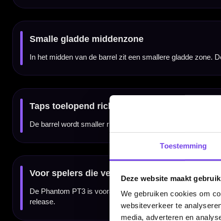
spelen en competitieverband.
Verkrijgbaar in 21, 23 en 25 gram
De BULL'S Phantom PT3 80% dartpijlen zijn verkrijgbaar in 21, 23 en 25 gram. Daarmee 
Compleet geleverd met shafts en flights
De BULL'S Phantom PT3 80% dartpijlen worden geleverd als complete set van drie dartp
Kenmerken van de BULL'S Phantom PT3 80% Dartpijlen
Toestemming
✓
Steeltip darts van BULL'S
✓
Onderdeel van de Phantom-serie
✓
Gemaakt van 80% tungsten
✓
Wave grip die doorloopt tot aan de punt
✓
Smallere gladde zone in het midden van de barrel
Deze website maakt gebruik
✓
Barrel loopt smaller toe richting de punt
✓
Interessant voor spelers die veel front grip zoeken
We gebruiken cookies om cont
✓
Degelijke tungsten dart voor training en competitie
websiteverkeer te analyseren
✓
Verkrijgbaar in 21, 23 en 25 gram
✓
Geleverd als complete set van 3 dartpijlen
media, adverteren en analys