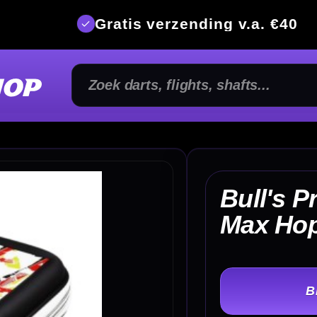
is verzending v.a. €40
350m² fysi
Bull's Pro Player Case
€ 
Max Hopp
TER
-