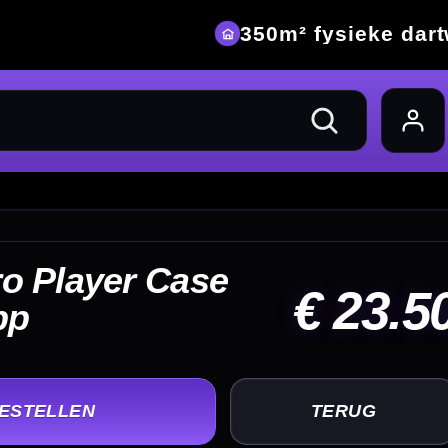
eke dartwinkel
23.50
UG
+