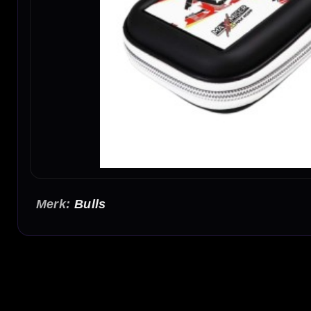
Bulls
Bull's Pro Player Case Max Hopp
De Bull's Pro Player Case Max Hopp is een compacte en stevige dartcase voor darters
en is geschikt voor training, competitie en toernooi.
Ruimte voor 1 complete dartset
In deze Bull's player case is ruimte voor één set darts met bijbehorende shafts en flig