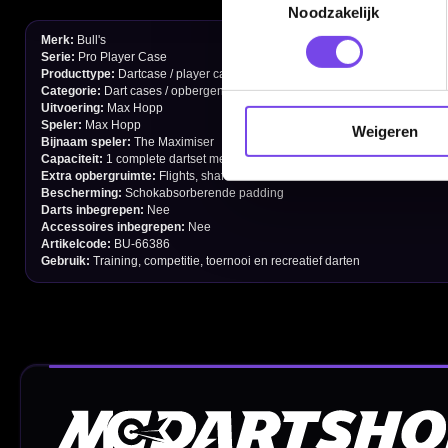
Noodzakelijk
Verzendingen
Retouren en Ruilen
Garantie en Klachten
Weigeren
Betaalmogelijkheden
Order Verwerking
Bedrijfsgegevens
Afstand & Hoogte
Spelregels Darten
Cadeaubonnen
Direct verzonden
Veilig 