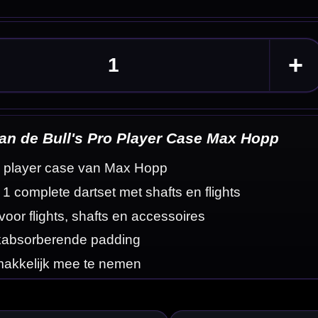
Hopp
eldingen
in Max Hopp design
aat spelen.