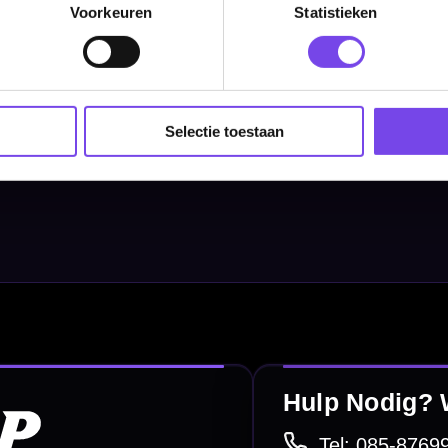
Voorkeuren
Statistieken
Dartborden
Soft Tip Darts
Dart Shirts & Kleding
Selectie toestaan
Mobiele Dartbaan
Complete Sets
Scoreborden
Personaliseren
Dart Accessoires
Surrounds
betalen
Retour & ruilen