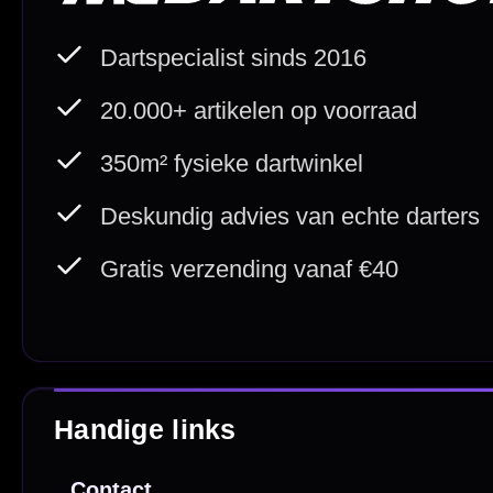
20.000+ op voorraad
Betrouw
Deskundig advies
Fysiek
Van echte darters
350m² i
Betaal veilig met
iDEAL / Wero
Sofort
Webwink
is
9.3/10
Copyright © 2016-2026 Mcdartshop.n