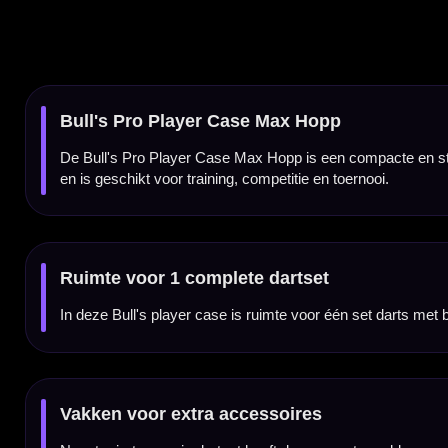
Vakken voor extra accessoires
Naast ruimte voor je dartset heeft de case extra vakken voor dartaccessoires. Hierin ku
hebt.
Schokabsorberende padding
De Bull's Pro Player Case is afgewerkt met stevige, schokabsorberende padding. Hierdo
Compact en makkelijk mee te nemen
Door het compacte formaat neem je de case eenvoudig mee in je darttas, sporttas of rugz
willen houden.
Max Hopp player design
Deze uitvoering is ontworpen in de stijl van Max Hopp. Daarmee is de case een mooie k