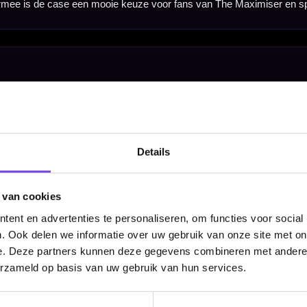
Hulp Nodig? Wij helpen graag!
Tel: 085-8769938
Klantenservice@mcdartshop.nl
Mcdartshop.nl Graaf Hendrikstraat 5A1, 4651TB Stee
Nederland.
Details
Verwerking & verzending:
Op voorraad: direct verwerkt 
verzonden. Nabestelling: afhankelijk van leverancier.
Wil je Mcdartshop.nl volgen?
 van cookies
ent en advertenties te personaliseren, om functies voor social
. Ook delen we informatie over uw gebruik van onze site met on
e. Deze partners kunnen deze gegevens combineren met andere i
erzameld op basis van uw gebruik van hun services.
Categorieën
Dartpijlen