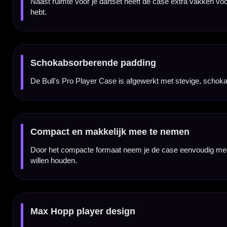
Darts en accessoires niet inbegrepen
Dit product bestaat uit de Bull's Pro Player Case Max Hopp zelf. Darts, flights, shaft
Kenmerken van de Bull's Pro Player Case Max Hopp
✓
Officiële Bull's player case van Max Hopp
✓
Geschikt voor 1 complete dartset met shafts en flights
✓
Extra vakken voor flights, shafts en accessoires
✓
Stevige schokabsorberende padding
✓
Compact en makkelijk mee te nemen
✓
Max Hopp player design
✓
Darts en accessoires niet inbegrepen
Merk:
Bull's
Serie:
Pro Player Case
Producttype:
Dartcase / player case
Categorie:
Dart cases / opbergen
Uitvoering:
Max Hopp
Speler:
Max Hopp
Bijnaam speler:
The Maximiser
Capaciteit:
1 complete dartset met shafts en flights
Extra opbergruimte:
Flights, shafts en kleine accessoires
Bescherming:
Schokabsorberende padding
Darts inbegrepen:
Nee
Accessoires inbegrepen:
Nee
Artikelcode:
BU-66386
Gebruik:
Training, competitie, toernooi en recreatief darten