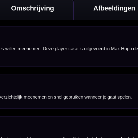
graag bij de hand
oer.
lijk bij elkaar
en.