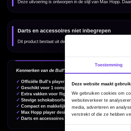
Dartspecialist sinds 2016
20.000+ artikelen op voorraad
Toestemming
350m² fysieke dartwinkel
Deskundig advies van echte darters
Deze website maakt gebruik
Gratis verzending vanaf €40
We gebruiken cookies om cont
websiteverkeer te analyseren
media, adverteren en analys
verstrekt of die ze hebben v
Handige links
Toestemmingsselectie
Contact