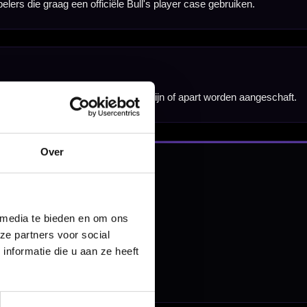
nbergen,
Over
en
 media te bieden en om ons
ze partners voor social
nformatie die u aan ze heeft