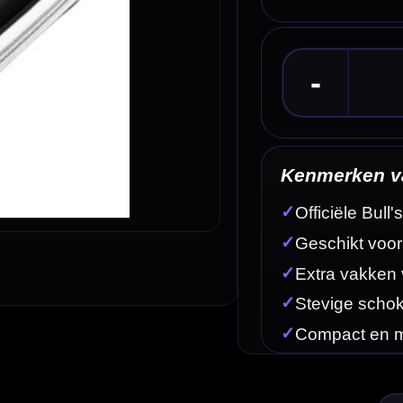
Kenmerken van de Bull's Pro Player Case Max 
✓
Officiële Bull's player case van Max Hopp
✓
Geschikt voor 1 complete dartset met shafts en flights
✓
Extra vakken voor flights, shafts en accessoires
✓
Stevige schokabsorberende padding
✓
Compact en makkelijk mee te nemen
Omschrijving
Afbe
 die hun wedstrijdset en accessoires netjes willen meenemen. Deze player case is uitgevoerd 
hts. Daardoor kun je je vaste wedstrijdset overzichtelijk meenemen en snel gebruiken wanneer je g