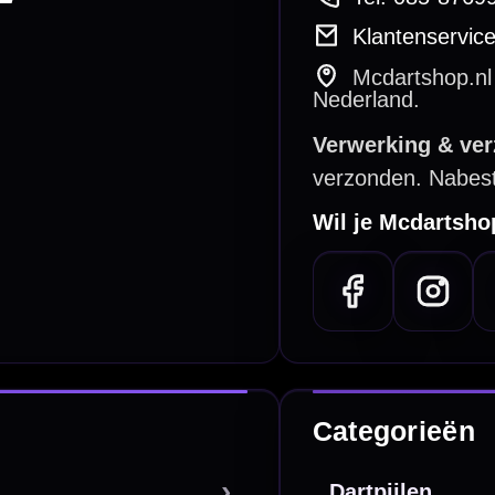
bare betaalmethodes
Snel en duidelijk geregeld
e dartwinkel
Gratis verzending
n Steenbergen
Vanaf €40
PayPal
Creditcard
Overboeking
Bancontact (BE)
De waardering bij
el Keurmerk Klantbeoordelingen
⭐⭐⭐⭐⭐
gebaseerd op
5641 reviews
.
l | KvK 66339332 |
Algemene voorwaarden
|
Privacy
|
Cookies
powered