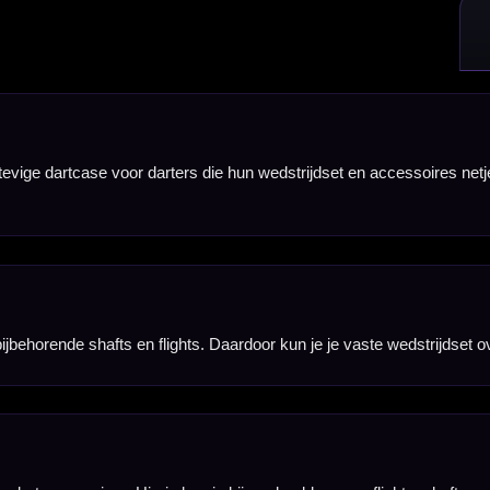
n je bijvoorbeeld reserveflights, shafts en kleine onderdelen meenemen die je tijdens het darten 
or blijven je darts en accessoires beter beschermd tegen stoten en beschadigingen tijdens verv
ak. Dit maakt de case praktisch voor darters die hun belangrijkste set en accessoires overzichte
euze voor fans van The Maximiser en spelers die graag een officiële Bull's player case gebruik