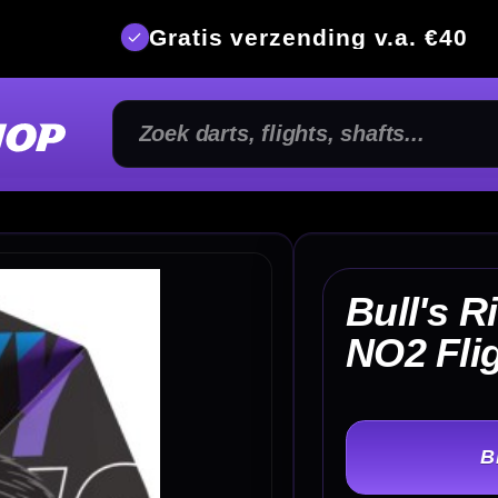
is verzending v.a. €40
350m² fysi
Bull's Ricky Evans 95
€
NO2 Flights
TER
-