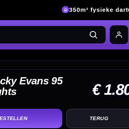
eke dartwinkel
 1.80
UG
+