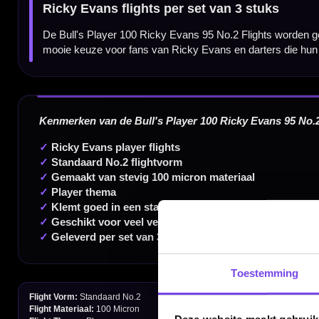
Dartspecialist sinds 2016
20.000+ artikelen op voorraad
350m² fysieke dartwinkel
Deskundig advies van echte darters
Gratis verzending vanaf €40
Toestemming
Handige links
Contact