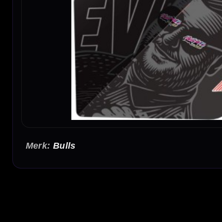
Bulls
Bull's Player 100 Ricky Evans 95 No.2 Flights
De Bull's Player 100 Ricky Evans 95 No.2 Flights zijn dart flights met een herkenbaar
standaard No.2 vorm. Daardoor bieden ze een vertrouwd vluchtgedrag en passen ze goed 
Standaard No.2 flightvorm voor stabiel vluchtgedrag
De No.2 vorm is een klassieke standaardmaat binnen dart flights. Deze vorm biedt veel st