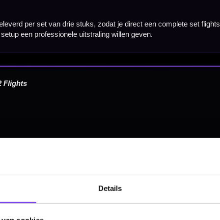
Hulp Nodig? Wij helpen graag!
Tel: 085-8769938
Klantenservice@mcdartshop.nl
Mcdartshop.nl Graaf Hendrikstraat 5A1, 4651TB Stee
Nederland.
Verwerking & verzending:
Op voorraad: direct verwerkt 
verzonden. Nabestelling: afhankelijk van leverancier.
Wil je Mcdartshop.nl volgen?
Details
Categorieën
Dartpijlen