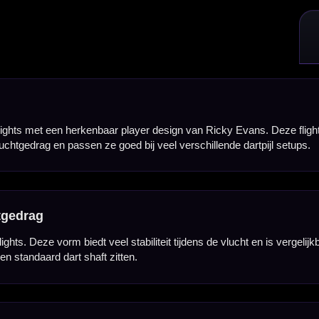
en.
 zodat je direct een complete set flights hebt voor één set dartpijlen. Het player design maakt d
traling willen geven.