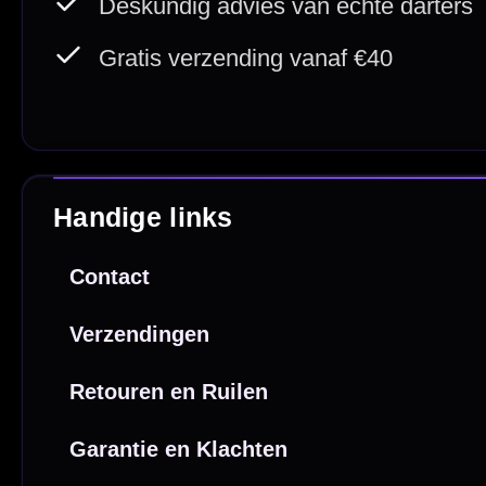
Deskundig advies
Fysiek
Van echte darters
350m² i
Betaal veilig met
iDEAL / Wero
Sofort
Webwink
is
9.3/10
Copyright © 2016-2026 Mcdartshop.n