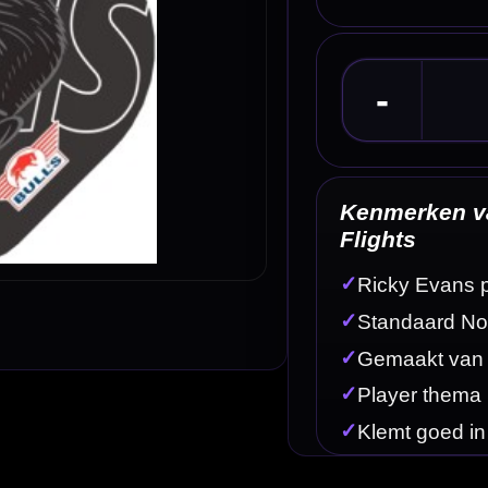
Kenmerken van de Bull's Player 100 Ricky Evans
Flights
✓
Ricky Evans player flights
✓
Standaard No.2 flightvorm
✓
Gemaakt van stevig 100 micron materiaal
✓
Player thema
✓
Klemt goed in een standaard dart shaft
Omschrijving
Afbe
 player design van Ricky Evans. Deze flights zijn gemaakt van stevig 100 micron materiaal en he
bij veel verschillende dartpijl setups.
abiliteit tijdens de vlucht en is vergelijkbaar met andere standaard No.2 flights. In combinatie 