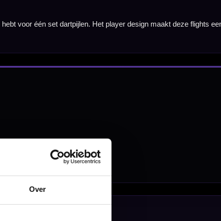
nbergen,
en
Over