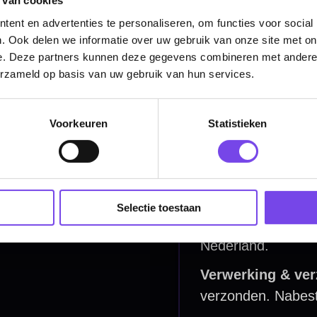
 van cookies
Dartborden
ent en advertenties te personaliseren, om functies voor social
. Ook delen we informatie over uw gebruik van onze site met on
Soft Tip Darts
e. Deze partners kunnen deze gegevens combineren met andere i
erzameld op basis van uw gebruik van hun services.
Dart Shirts & Kleding
Mobiele Dartbaan
Voorkeuren
Statistieken
Complete Sets
Scoreborden
Personaliseren
Selectie toestaan
Dart Accessoires
Surrounds
betalen
Retour & ruilen
bare betaalmethodes
Snel en duidelijk geregeld