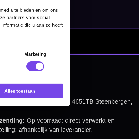
 media te bieden en om ons
ze partners voor social
nformatie die u aan ze heeft
Marketing
Alles toestaan