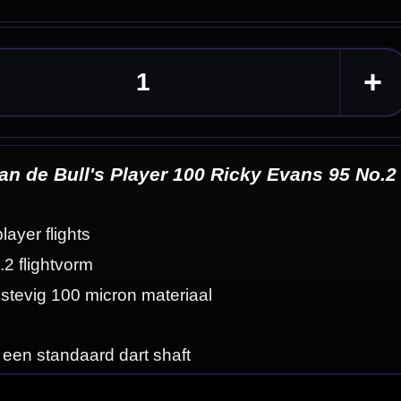
 95 No.2
eldingen
bben een
met het 100 micron