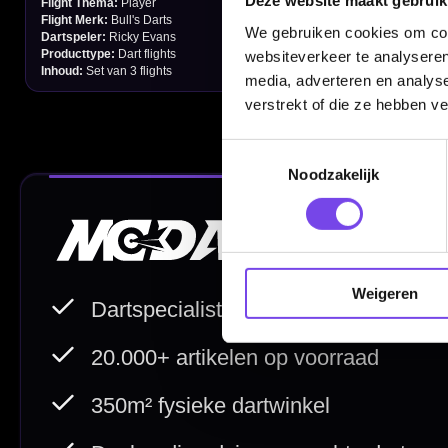
Deze website maakt gebruik
Verzendingen
We gebruiken cookies om cont
websiteverkeer te analyseren
Retouren en Ruilen
media, adverteren en analys
verstrekt of die ze hebben v
Garantie en Klachten
Betaalmogelijkheden
Toestemmingsselectie
Noodzakelijk
Order Verwerking
Bedrijfsgegevens
Afstand & Hoogte
Weigeren
Spelregels Darten
Cadeaubonnen
Direct verzonden
Veilig 
20.000+ op voorraad
Betrouw