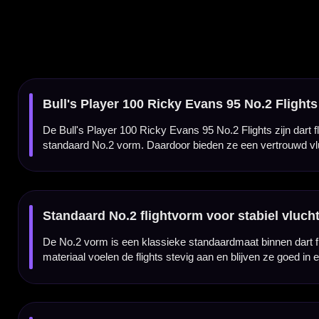
materiaal voelen de flights stevig aan en blijven ze goed in een standaard dart shaft zitt
Ricky Evans flights per set van 3 stuks
De Bull's Player 100 Ricky Evans 95 No.2 Flights worden geleverd per set van drie stuks,
mooie keuze voor fans van Ricky Evans en darters die hun setup een professionele uits
Kenmerken van de Bull's Player 100 Ricky Evans 95 No.2 Flights
✓
Ricky Evans player flights
✓
Standaard No.2 flightvorm
✓
Gemaakt van stevig 100 micron materiaal
✓
Player thema
✓
Klemt goed in een standaard dart shaft
✓
Geschikt voor veel verschillende dartpijl setups
✓
Geleverd per set van 3 flights
Flight Vorm:
Standaard No.2
Flight Materiaal:
100 Micron
Flight Thema:
Player
Flight Merk:
Bull's Darts
Dartspeler:
Ricky Evans
Producttype:
Dart flights
Inhoud:
Set van 3 flights