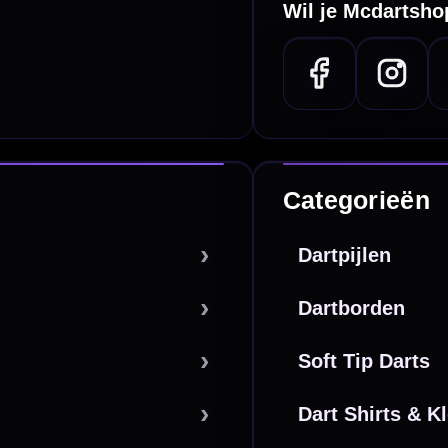
e dartwinkel
Gratis verzending
n Steenbergen
Vanaf €40
PayPal
Creditcard
Overboeking
Bancontact (BE)
De waardering bij
el Keurmerk Klantbeoordelingen
⭐⭐⭐⭐⭐
gebaseerd op
5641 reviews
.
l | KvK 66339332 |
Algemene voorwaarden
|
Privacy
|
Cookies
powered