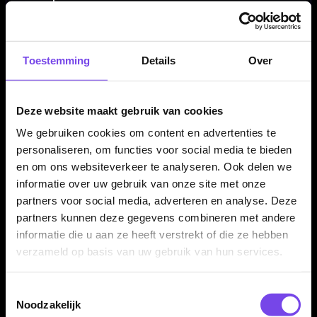
✓
Inclusief stift en wisser
✓
Geschikt voor 501 en Tactics (Cricket)
✓
Duidelijke en overzichtelijke indeling
Toestemming
Details
Over
✓
Lichtgewicht en flexibel materiaal
✓
Eenvoudig schoon te maken
✓
Ideaal voor thuis, cafés en competitie
Deze website maakt gebruik van cookies
We gebruiken cookies om content en advertenties te
personaliseren, om functies voor social media te bieden
Scorebord Grootte:
45 x 30 cm
en om ons websiteverkeer te analyseren. Ook delen we
Scorebord Materiaal:
Flex
informatie over uw gebruik van onze site met onze
Scorebord Merk:
Bull's Darts
partners voor social media, adverteren en analyse. Deze
Scorebord Soort:
Whiteboard set
partners kunnen deze gegevens combineren met andere
Inclusief:
Stift en wisser
informatie die u aan ze heeft verstrekt of die ze hebben
verzameld op basis van uw gebruik van hun services.
Toestemmingsselectie
Noodzakelijk