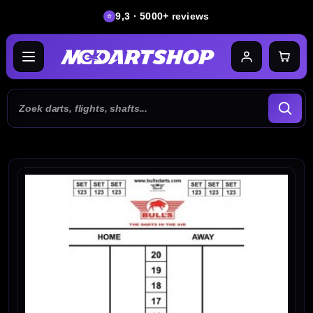
9,3 · 5000+ reviews