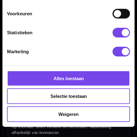
Voorkeuren
Dartspecialist sinds 2016
20.000+ artikelen op voorraad
Statistieken
350m² fysieke dartwinkel
Deskundig advies van echte darters
Marketing
Gratis verzending vanaf €40
Hulp Nodig? Wij helpen graag!
Alles toestaan
Tel: 085-8769938
Klantenservice@mcdartshop.nl
Selectie toestaan
Mcdartshop.nl Graaf Hendrikstraat 5A1, 4651TB Steenbergen,
Nederland.
Weigeren
Verwerking & verzending
Op voorraad: direct verwerkt en verzonden. Nabestelling:
afhankelijk van leverancier.