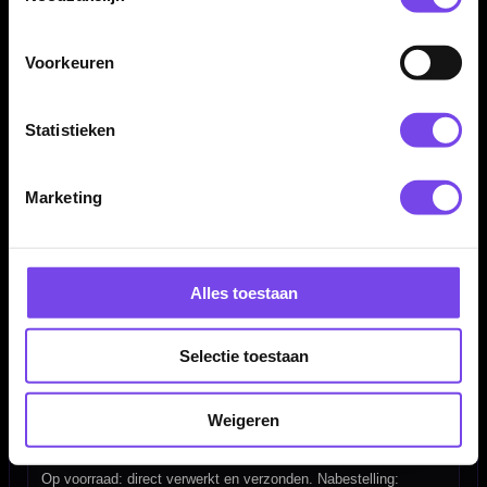
Voorkeuren
Dartspecialist sinds 2016
Statistieken
20.000+ artikelen op voorraad
350m² fysieke dartwinkel
Deskundig advies van echte darters
Marketing
Gratis verzending vanaf €40
Hulp Nodig? Wij helpen graag!
Alles toestaan
Tel: 085-8769938
Selectie toestaan
Klantenservice@mcdartshop.nl
Mcdartshop.nl Graaf Hendrikstraat 5A1, 4651TB Steenbergen,
Nederland.
Weigeren
Verwerking & verzending
Op voorraad: direct verwerkt en verzonden. Nabestelling: