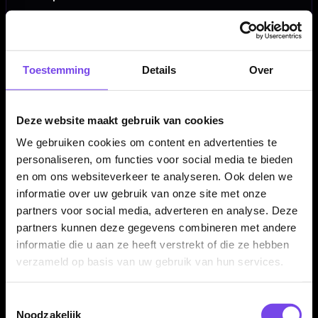
✓
Inclusief stift en wisser
✓
Extra groot formaat voor meer overzicht
✓
Geschikt voor 501 en Tactics (Cricket)
Toestemming
Details
Over
✓
Duidelijke en overzichtelijke indeling
✓
Lichtgewicht en flexibel materiaal
✓
Eenvoudig schoon te maken
Deze website maakt gebruik van cookies
✓
Ideaal voor thuis, cafés en competitie
We gebruiken cookies om content en advertenties te
personaliseren, om functies voor social media te bieden
en om ons websiteverkeer te analyseren. Ook delen we
Scorebord Grootte:
60 x 30 cm
informatie over uw gebruik van onze site met onze
Scorebord Materiaal:
Flex
partners voor social media, adverteren en analyse. Deze
Scorebord Merk:
Bull's Darts
partners kunnen deze gegevens combineren met andere
Scorebord Soort:
Whiteboard set
informatie die u aan ze heeft verstrekt of die ze hebben
Inclusief:
Stift en wisser
verzameld op basis van uw gebruik van hun services.
Toestemmingsselectie
Noodzakelijk