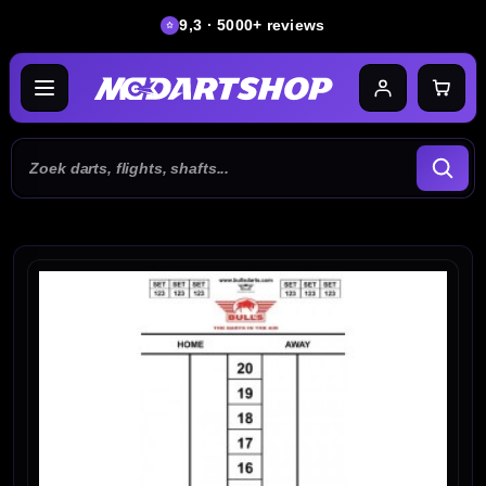
9,3 · 5000+ reviews