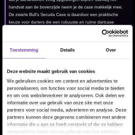
handvat aan de bovenzijde neem je de case makkelijk mee.
De zwarte Bull's Secuda Case is daardoor een praktische
keuze voor darters die een robuuste en ruime dartcase
zoeken.
Toestemming
Details
Over
Kenmerken van de Bull's Secuda Case Large Aluminium
✓
Stevige aluminium dartcase van Bull's
✓
Geschikt voor twee sets darts
Deze website maakt gebruik van cookies
✓
Opbergruimte voor dartaccessoires
We gebruiken cookies om content en advertenties te
✓
Voorzien van stevige sluitingen
personaliseren, om functies voor social media te bieden
✓
Makkelijk draagbaar dankzij handvat
en om ons websiteverkeer te analyseren. Ook delen we
✓
Ideaal voor training, competitie en toernooien
informatie over uw gebruik van onze site met onze
partners voor social media, adverteren en analyse. Deze
partners kunnen deze gegevens combineren met andere
Dartcase Materiaal:
Aluminium
informatie die u aan ze heeft verstrekt of die ze hebben
verzameld op basis van uw gebruik van hun services.
Dartcase Grootte:
Large