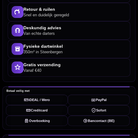
Retour & ruilen
Snel en duidelijk geregeld
Deskundig advies
Van echte darters
Fysieke dartwinkel
350m² in Steenbergen
Gratis verzending
Vanaf €40
Betaal veilig met
iDEAL / Wero
PayPal
Creditcard
Sofort
Overboeking
Bancontact (BE)