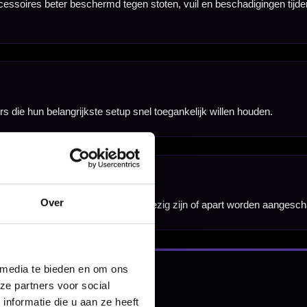
Over
nbergen,
en
 media te bieden en om ons
ze partners voor social
nformatie die u aan ze heeft