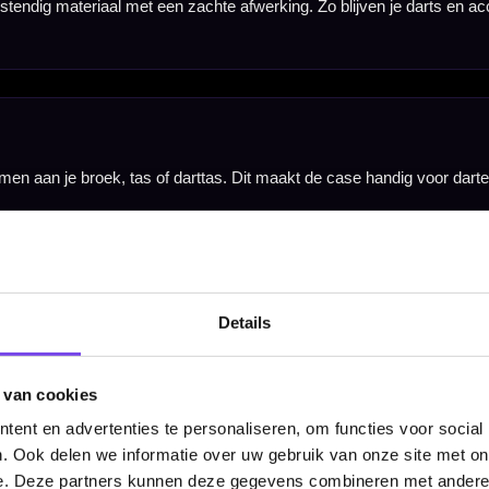
Hulp Nodig? Wij helpen graag!
Tel: 085-8769938
Klantenservice@mcdartshop.nl
Details
Mcdartshop.nl Graaf Hendrikstraat 5A1, 4651TB Stee
Nederland.
Verwerking & verzending:
Op voorraad: direct verwerkt 
 van cookies
verzonden. Nabestelling: afhankelijk van leverancier.
ent en advertenties te personaliseren, om functies voor social
Wil je Mcdartshop.nl volgen?
. Ook delen we informatie over uw gebruik van onze site met on
e. Deze partners kunnen deze gegevens combineren met andere i