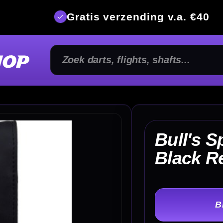
is verzending v.a. €40
350m² fysi
Bull's Space Case Soft
€ 
Black Red
TER
-