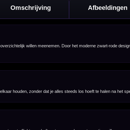
 willen
dens het darten
 nodig hebt.
digingen tijdens