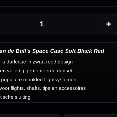
 Red
eldingen
rt-rode design, de
alen na het spelen.