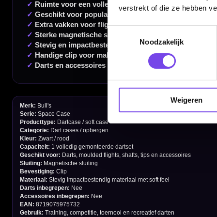
verstrekt of die ze hebben v
Toestemmingsselectie
Handige links
Noodzakelijk
Contact
Verzendingen
Retouren en Ruilen
Weigeren
Garantie en Klachten
Betaalmogelijkheden
Order Verwerking
Bedrijfsgegevens
Afstand & Hoogte
Spelregels Darten