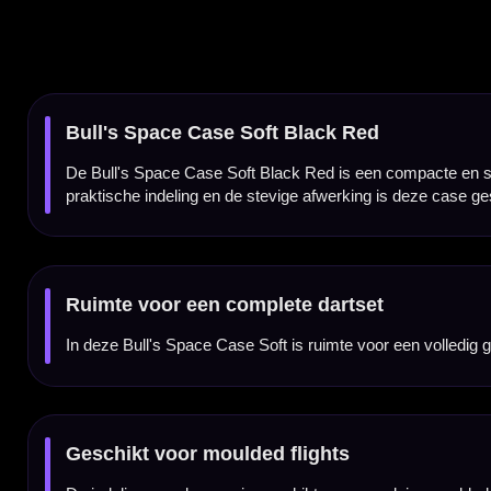
Geschikt voor moulded flights
De indeling van de case is geschikt voor populaire moulded flightsystemen. Hierdoor is 
beschermen tijdens vervoer.
Extra opbergruimte voor accessoires
Naast ruimte voor je dartset heeft de Bull's Space Case Soft extra opbergruimte voor dar
graag bij de hand hebt.
Sterke magnetische sluiting
De case is voorzien van een sterke magnetische sluiting. Hierdoor blijft de inhoud goed 
Stevige bescherming voor onderweg
De Bull's Space Case Soft is gemaakt van stevig, impactbestendig materiaal met een za
vervoer.