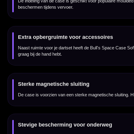
Handige clip om mee te nemen
Dankzij de praktische clip kun je de case eenvoudig meenemen aan je broek, tas of dart
Darts en accessoires niet inbegrepen
Dit product bestaat uit de Bull's Space Case Soft Black Red zelf. Darts, flights, shaft
Kenmerken van de Bull's Space Case Soft Black Red
✓
Compacte Bull's dartcase in zwart-rood design
✓
Ruimte voor een volledig gemonteerde dartset
✓
Geschikt voor populaire moulded flightsystemen
✓
Extra vakken voor flights, shafts, tips en accessoires
✓
Sterke magnetische sluiting
✓
Stevig en impactbestendig materiaal
✓
Handige clip voor makkelijk meenemen
✓
Darts en accessoires niet inbegrepen
Merk:
Bull's
Serie:
Space Case
Producttype:
Dartcase / soft case