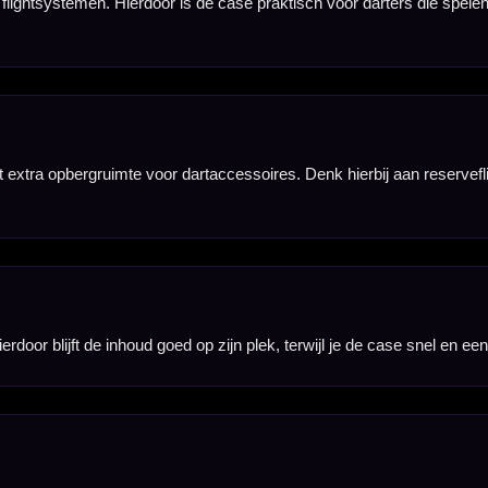
tas. Dit maakt de case handig voor darters die hun belangrijkste setup snel toegankelijk willen 
s, tips en overige accessoires worden niet meegeleverd en moeten apart aanwezig zijn of apart wo