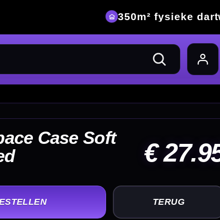
eke dartwinkel
27.95
UG
+