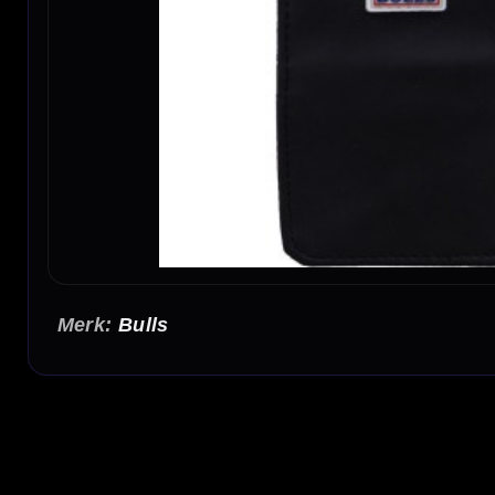
Bulls
Bull's Space Case Soft Black Red
De Bull's Space Case Soft Black Red is een compacte en stevige dartcase voor darters
praktische indeling en de stevige afwerking is deze case geschikt voor training, competi
Ruimte voor een complete dartset
In deze Bull's Space Case Soft is ruimte voor een volledig gemonteerde dartset. Daardoor 