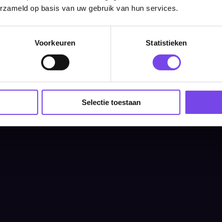
erzameld op basis van uw gebruik van hun services.
Categorieën
Voorkeuren
Statistieken
Dartpijlen
Dartborden
Soft Tip Darts
Selectie toestaan
Dart Shirts & Kleding
Mobiele Dartbaan
Complete Sets
Scoreborden
Personaliseren
Dart Accessoires