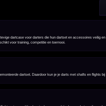
de case praktisch voor darters die spelen met vaste flight- en shaftsystemen en hun setup netjes
taccessoires. Denk hierbij aan reserveflights, shafts, tips en andere kleine onderdelen die je tij
op zijn plek, terwijl je de case snel en eenvoudig kunt openen wanneer je je darts of accessoires
chte afwerking. Zo blijven je darts en accessoires beter beschermd tegen stoten, vuil en bescha