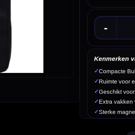
Kenmerken van de Bull's Space Case Soft Black
✓
Compacte Bull's dartcase in zwart-rood design
✓
Ruimte voor een volledig gemonteerde dartset
✓
Geschikt voor populaire moulded flightsystemen
✓
Extra vakken voor flights, shafts, tips en accessoires
✓
Sterke magnetische sluiting
Omschrijving
Afbe
 die hun dartset en accessoires veilig en overzichtelijk willen meenemen. Door het moderne zwa
tie en toernooi.
kun je je darts met shafts en flights bij elkaar houden, zonder dat je alles steeds los hoeft te h