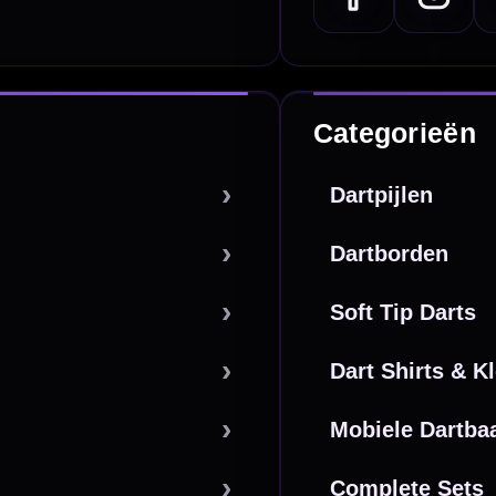
l | KvK 66339332 |
Algemene voorwaarden
|
Privacy
|
Cookies
powered