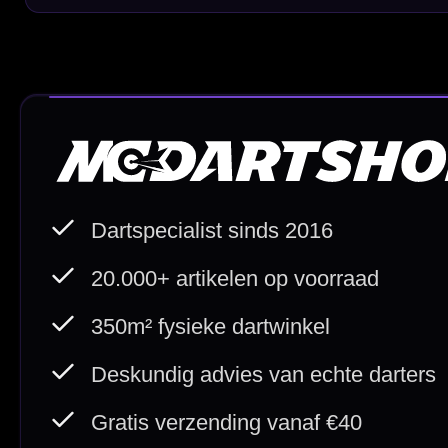
Cadeaubonnen
Direct verzonden
Veilig 
20.000+ op voorraad
Betrouw
Deskundig advies
Fysiek
Van echte darters
350m² i
Betaal veilig met
iDEAL / Wero
Sofort
Webwink
is
9.3/10