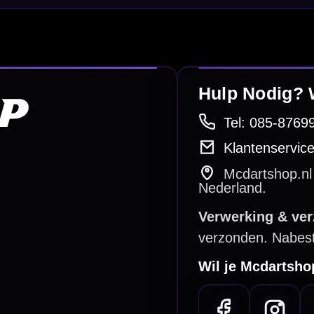
Surrounds
betalen
Retour & ruilen
bare betaalmethodes
Snel en duidelijk geregeld
e dartwinkel
Gratis verzending
n Steenbergen
Vanaf €40
PayPal
Creditcard
Overboeking
Bancontact (BE)
De waardering bij
el Keurmerk Klantbeoordelingen
⭐⭐⭐⭐⭐
gebaseerd op
5641 reviews
.